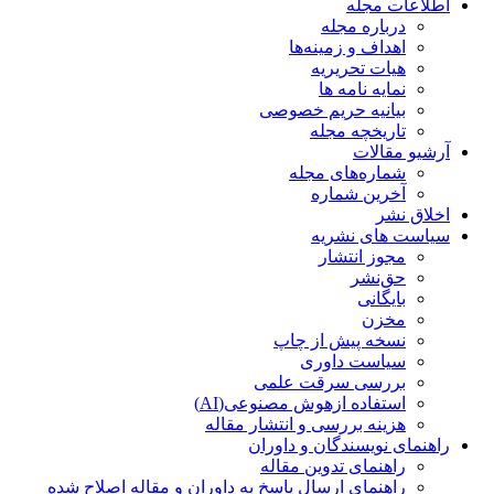
اطلاعات مجله
درباره مجله
اهداف و زمینه‌ها
هیات تحریریه
نمایه نامه ها
بیانیه حریم خصوصی
تاریخچه مجله
آرشیو مقالات
شماره‌های مجله
آخرین شماره
اخلاق نشر
سیاست های نشریه
مجوز انتشار
حق‌نشر
بایگانی
مخزن
نسخه پیش از چاپ
سیاست داوری
بررسی سرقت علمی
استفاده ازهوش مصنوعی(AI)
هزینه بررسی و انتشار مقاله
راهنمای نویسندگان و داوران
راهنمای تدوین مقاله
راهنمای ارسال پاسخ به داوران و مقاله اصلاح شده