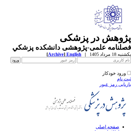
پژوهش در پزشکی
فصلنامه علمی-پژوهشی دانشکده پزشکي
یکشنبه 18 مرداد 1405
|
English
]
Archive
[
ورود خودکار
ثبت نام
بازیابی رمز عبور
صفحه اصلی