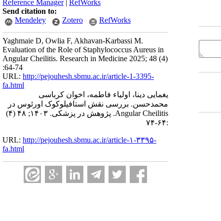
Reference Manager
|
RefWorks
Send citation to:
Mendeley
Zotero
RefWorks
Yaghmaie D, Owlia F, Akhavan-Karbassi M.
Evaluation of the Role of Staphylococcus Aureus in
Angular Cheilitis. Research in Medicine 2025; 48 (4)
:64-74
URL:
http://pejouhesh.sbmu.ac.ir/article-1-3395-
fa.html
یغمایی دینا، اولیاء فاطمه، اخوان کرباسی
محمدحسن. بررسی نقش استافیلوکوک اورئوس در
Angular Cheilitis. پژوهش در پزشکی. ۱۴۰۳; ۴۸ (۴)
:۶۴-۷۴
URL:
http://pejouhesh.sbmu.ac.ir/article-۱-۳۳۹۵-
fa.html