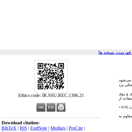
فهرست نسخه ها
 می‌شود
شکی یزد
واب‌ها جمع‌آوری و روی
Ethics code: IR.SSU.REC.1396.21
تفاده از
ت
(0/9
>
قاوم به
Download citation:
BibTeX
|
RIS
|
EndNote
|
Medlars
|
ProCite
|