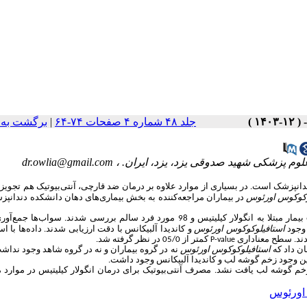
جلد ۴۸ شماره ۴ صفحات ۷۴-۶۴
|
برگشت به 
لوم پزشکی شهید صدوقی یزد، یزد، ایران. ،
dr.owlia@gmail.com
دندانپزشک است.
در بسیاری از موارد علاوه بر درمان ضد قارچی، آنتی‌بیوتیک هم تجویز
وکوکوس اورئوس
در بیماران مراجعه‌کننده به بخش بیماری‌های دهان دانشکده دندانپز
این مطالعه مورد- شاهدی روی 163 نفر انجام شد. گروه مورد شامل 65 بیمار مبتلا به انگولار کیلیتیس و 98 مورد فرد سالم بررسی شدند. س
وجود
استافیلوکوکوس اورئوس
و کاندیدا آلبیکانس با دقت ارزیابی شدند.
داده‌ها با اس
دند. سطح معناداری
کمتر از 05/0 در نظر گرفته شد
.
P-value
استافیلوکوکوس اورئوس
نه در گروه بیماران و نه در گروه شاهد وجود نداش
ن وجود زخم گوشه لب و کاندیدا آلبیکانس وجود داشت.
زخم گوشه لب یافت نشد.
مصرف آنتی‌بیوتیک برای درمان انگولار کیلیتیس در موارد م
ک اورئوس