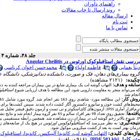
راهنمای داوران
روند ارسال تا چاپ مقالات
ارسال مقاله
ثبت نام
تماس با ما
جلد ۴۸، شماره ۴ - ( ۱۲-۱۴۰۳ )
بررسی نقش استافیلوکوک اورئوس در Angular Cheilitis
دینا یغمایی
،
فاطمه اولیاء
،
محمدحسن اخوان کرباسی
گروه بیماری‌های دهان، فک و صورت، دانشکده دندانپزشکی، دانشگاه ع
چکیده:
(۲۱۲۱ مشاهده)
سابقه و هدف
:
التهاب گوشه لب یک بیماری شایع در بین بیماران مراجعه ­کننده به 
ه می‌تواند منجر به مقاومت دارویی شود.
این مطالعه با هدف ارزیابی شیوع
استافیل
انجام شد.
وش کار:
حیط‌های کشت خون و سابورو دکستروز آگار کشت داده شدند.
سپس کشت‌ها برای 
نرم‌افزار آماری
، آزمون‌های کای‌اسکوئر و تی تست و آزمون دقیق فیشر تحلیل ش
SPSS
افته
ها:
تحقیق روی تعداد 98 نفر افراد سالم و 65 نفر گروه بیمار انجام شد و نتایج نشان داد که
). شیوع بالاتر زخم گوشه لب در بیماران زن مشاهده شد. همچنین رابطه مستقیمی بی
P
تیجه
گیری
:
به نظر می‌رسد که
استافیلوکوکوس اورئوس
در هیچ یک از ضایعه‌های 
درمان بهتر است به بعد از کشت میکروبی موکول شود.
واژه‌های کلیدی:
التهاب گوشه لب، کاندیدا آلبیکنس، کاندیدا، استافیلو
متن کامل
[PDF 583 kb]
(۹۱۶ دریافت)