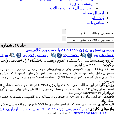
راهنمای داوران
روند ارسال تا چاپ مقالات
ارسال مقاله
ثبت نام
تماس با ما
جلد ۴۸، شماره ۳ - ( ۹-۱۴۰۳ )
بررسی نقش بیان ژن ACVR2A با جفت پره‌اکلامپسی
عسل هنرپور
،
احمد مجد
،
رضا میرفخرایی
،
سید ح
گروه‌زیست‌شناسی، دانشکده علوم زیستی، دانشگاه آزاد اسلامی واحد ت
چکیده:
(۲۴۱۱ مشاهده)
ابقه و هدف
:
پره‌اکلامپسی یکی از بیماری‌های مهم در زمان بارداری است و د
ه‌عنوان دلیل اولیه این اختلال پذیرفته
‌شده است. افزایش بیان اکتوین
که نقش مهم
A
کانیسم عمل گیرنده اکتیوین
ناشناخته است؛ به همین دلیل در این مطال
(ACVR2A)
A
بررسی شد.
وش کار:
در این مطالعه مورد-
شاهد، بیان ژن
در 40 نمونه جفت، شامل 20 نمونه جفت از زنان باردار مبتلابه پره‌اکلامپسی و 20
ACVR2A
ستفاده از روش
، توسط نرم‌افزار
تغییرهای بیان بین دو گرو
REST
Q
Real- Time PCR
نرم‌افزار
رسم شد.
GraphPad Prism
افته
ها:
افزایش بیان ژن
ACVR2A
نشان داد.
نتیجه
گیری
:
به نظر می‌رسد که
افزایش بیان ژن
با بروز پره اکلامپسی نقش د
ACVR2A
واژه‌های کلیدی:
پره‌اکلامپسی، ژنACVR2A، بیان، جفت، بارداری، فشارخون
متن کامل
[PDF 836 kb]
(۹۴۰ دریافت)