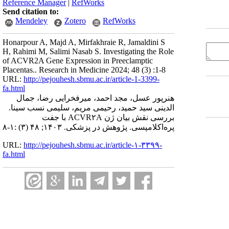
Reference Manager
|
RefWorks
Send citation to:
Mendeley
Zotero
RefWorks
Honarpour A, Majd A, Mirfakhraie R, Jamaldini S
H, Rahimi M, Salimi Nasab S. Investigating the Role
of ACVR2A Gene Expression in Preeclamptic
Placentas.. Research in Medicine 2024; 48 (3) :1-8
URL:
http://pejouhesh.sbmu.ac.ir/article-1-3399-
fa.html
هنرپور عسل، مجد احمد، میرفخرایی رضا، جمال
الدینی سید حمید، رحیمی مریم، سلیمی نسب سینا.
بررسی نقش بیان ژن ACVR۲A با جفت
پره‌اکلامپسی. پژوهش در پزشکی. ۱۴۰۳; ۴۸ (۳) :۱-۸
URL:
http://pejouhesh.sbmu.ac.ir/article-۱-۳۳۹۹-
fa.html