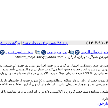
جلد ۴۸ شماره ۳ صفحات ۸-۱
|
برگشت به ف
مید جمال الدینی
،
مریم رحیمی
،
سینا سلیمی نسب
هران شمال، تهران، ایران. ،
Ahmad_majd2005@yahoo.com
ر صورت عدم رسیدگی، احتمال مرگ مادر و جنین افزایش می‌یابد. جفت غیرطبیعی به
ی در رشد و ایجاد جفت و جنین ایفا می‌کند در بیماران پره اکلمپسی تأیید ‌شده ا
عه بیان ژن
درجفت زنان مبتلا به پره اکلامپسی در مقایسه با جفت زنان بارد
ACVR2A
نمونه جفت از خانم‌های باردار 
ه بررسی شد و نمودار تغییرهای بیان با استفاده از آزمون آماری
و
- Whitney
T-test
درجفت زنان مبتلابه پره اکلامپسی نسبت به جفت طبیعی مشاهده شد. جفت گروه پره اکلامپسی 5/5 برابر افزایش بیان
ارد.