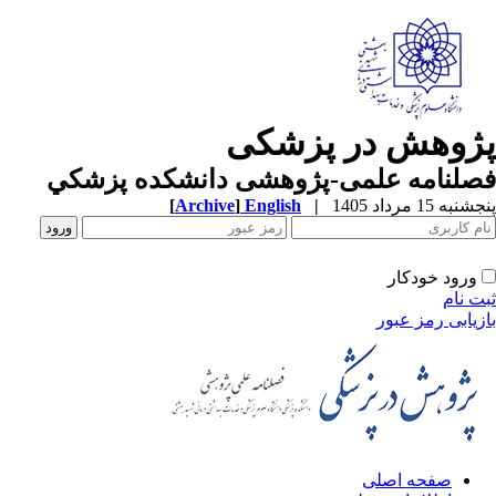
پژوهش در پزشکی
فصلنامه علمی-پژوهشی دانشکده پزشکي
پنجشنبه 15 مرداد 1405
|
English
]
Archive
[
ورود خودکار
ثبت نام
بازیابی رمز عبور
صفحه اصلی