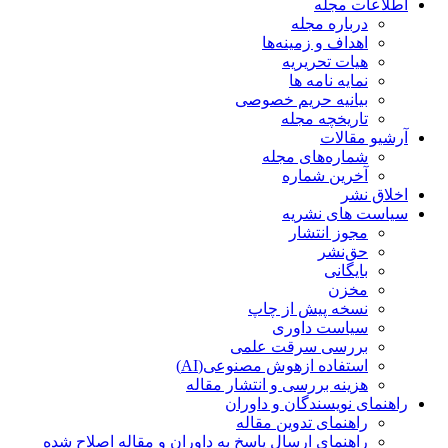
اطلاعات مجله
درباره مجله
اهداف و زمینه‌ها
هیات تحریریه
نمایه نامه ها
بیانیه حریم خصوصی
تاریخچه مجله
آرشیو مقالات
شماره‌های مجله
آخرین شماره
اخلاق نشر
سیاست های نشریه
مجوز انتشار
حق‌نشر
بایگانی
مخزن
نسخه پیش از چاپ
سیاست داوری
بررسی سرقت علمی
استفاده ازهوش مصنوعی(AI)
هزینه بررسی و انتشار مقاله
راهنمای نویسندگان و داوران
راهنمای تدوین مقاله
راهنمای ارسال پاسخ به داوران و مقاله اصلاح شده