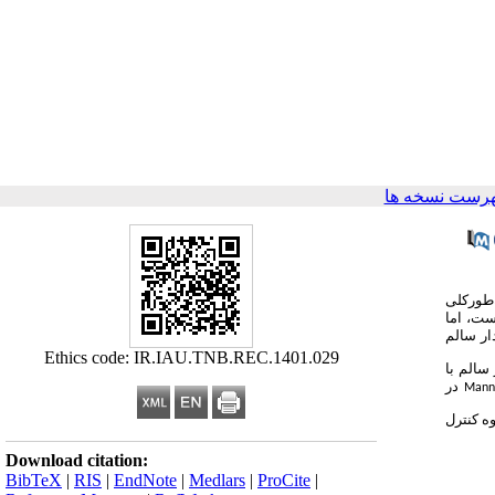
هرست نسخه ها
‌طورکلی
ست، اما
ار سالم
Ethics code: IR.IAU.TNB.REC.1401.029
سالم با
در
Mann
 در مقایسه با گروه کنترل
Download citation:
BibTeX
|
RIS
|
EndNote
|
Medlars
|
ProCite
|