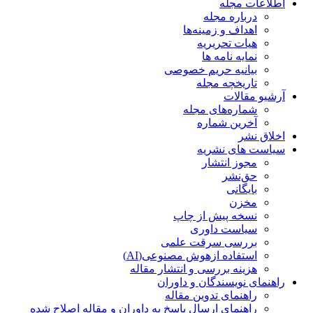
اطلاعات مجله
درباره مجله
اهداف و زمینه‌ها
هیات تحریریه
نمایه نامه ها
بیانیه حریم خصوصی
تاریخچه مجله
آرشیو مقالات
شماره‌های مجله
آخرین شماره
اخلاق نشر
سیاست های نشریه
مجوز انتشار
حق‌نشر
بایگانی
مخزن
نسخه پیش از چاپ
سیاست داوری
بررسی سرقت علمی
استفاده ازهوش مصنوعی(AI)
هزینه بررسی و انتشار مقاله
راهنمای نویسندگان و داوران
راهنمای تدوین مقاله
راهنمای ارسال پاسخ به داوران و مقاله اصلاح شده