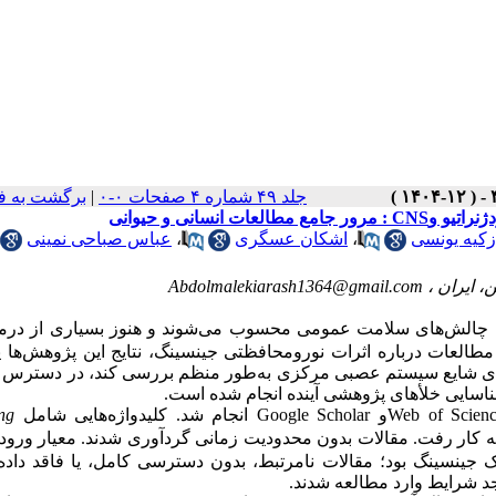
جلد ۴۹ شماره ۴ صفحات ۰-۰
|
برگشت به ف
سانی و حیوانی
زکیه یونسی
،
اشکان عسگری
،
عباس صباحی نمینی
، ایران ،
Abdolmalekiarash1364@gmail.com
ن چالش‌های سلامت عمومی محسوب می‌شوند و هنوز بسیاری از درما
مطالعات درباره اثرات نورومحافظتی جینسینگ، نتایج این پژوهش‌ها پ
ی‌های شایع سیستم عصبی مرکزی به‌طور منظم بررسی کند، در دسترس 
شناسایی خلأهای پژوهشی آینده انجام شده است.
Web of Scien
و
Google Scholar
انجام شد. کلیدواژه‌هایی شامل
ng
ه کار رفت. مقالات بدون محدودیت زمانی گردآوری شدند. معیار ورو
ک جینسینگ بود؛ مقالات نامرتبط، بدون دسترسی کامل، یا فاقد داده
د شرایط وارد مطالعه شدند
.