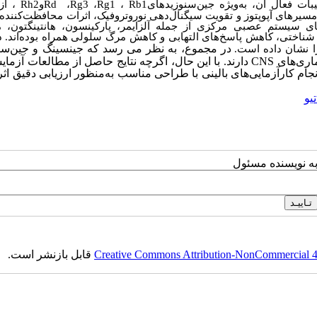
ات فعال آن، به‌ویژه جین‌سنوزیدهای
Rb1
،
Rg1
،
Rg3
،
Rd
و
Rh2
، ا
مسیرهای آپوپتوز و تقویت سیگنال‌دهی نوروتروفیک، اثرات محافظت‌کنند
های سیستم عصبی مرکزی از جمله آلزایمر، پارکینسون، هانتینگتون، م
ناختی، کاهش پاسخ‌های التهابی و کاهش مرگ سلولی همراه بوده‌اند. د
در مجموع،
به نظر می رسد
که جینسینگ و جین‌سن
ا نشان داده است
.
ماری‌های
CNS
دارند. با این حال، اگرچه نتایج حاصل از مطالعات آزما
م کارآزمایی‌های بالینی با طراحی مناسب به‌منظور ارزیابی دقیق ا
یو
به نویسنده مسئول
Creative Commons Attribution-NonCommercial 4.0
قابل بازنشر است.