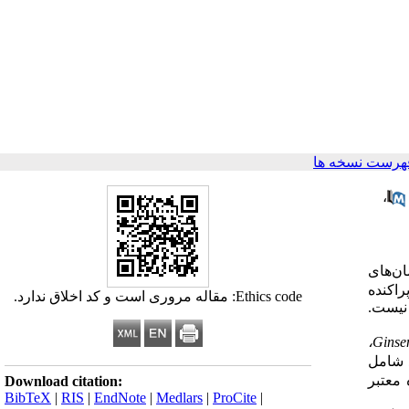
هرست نسخه ها
،
ن‌های
راکنده
Ethics code: مقاله مروری است و کد اخلاق ندارد.
نیست.
،
Ginse
د شامل
 معتبر
Download citation:
BibTeX
|
RIS
|
EndNote
|
Medlars
|
ProCite
|