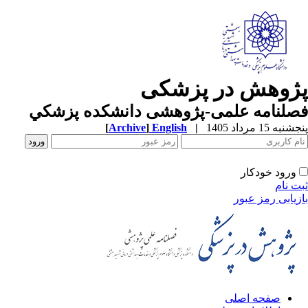
پژوهش در پزشکی
فصلنامه علمی-پژوهشی دانشکده پزشکي
پنجشنبه 15 مرداد 1405
|
English
]
Archive
[
ورود خودکار
ثبت نام
بازیابی رمز عبور
صفحه اصلی