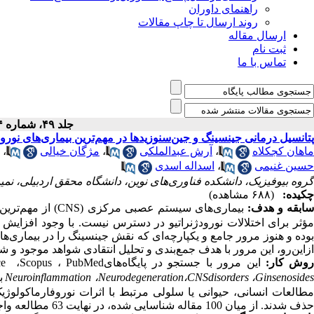
راهنمای داوران
روند ارسال تا چاپ مقالات
ارسال مقاله
ثبت نام
تماس با ما
جلد ۴۹، شماره ۴ - ( ۱۲-۱۴۰۴ )
پتانسیل درمانی جینسینگ و جین‌سنوزیدها در مهم‌ترین بیماری‌های نورودژنراتیو وCNS : مرور جامع مطالعات ان
ماهان کجکلاه
،
آرش عبدالملکی
،
مژگان خیالی
،
حسین غنیمی
،
اسداله اسدی
گروه بیوفیزیک، دانشکده فناوری‌های نوین، دانشگاه محقق اردبیلی، نمین
چکیده:
(۶۸۸ مشاهده)
ابقه
و هدف
:
بیماری‌های سیستم عصبی مرکزی
(CNS)
از مهم‌تری
مؤثر برای اختلالات نورودژنراتیو در دسترس نیست. با وجود افزایش 
بوده و هنوز مرور جامع و یکپارچه‌ای که نقش جینسینگ را در بیمار
ازاین‌رو، این مرور با هدف جمع‌بندی و تحلیل انتقادی شواهد موجود و 
وش کار
:
این مرور با جستجو در پایگاه‌های
PubMed
،
Scopus
،
ce
Ginsenoside
،
CNSdisorders
،
Neurodegeneration
،
Neuroinflammation
ب
مطالعات انسانی، حیوانی یا سلولی مرتبط با اثرات نوروفارماکولوژی
حذف شدند. از میان
100
مقاله شناسایی شده، در نهایت
63
مطالعه واج