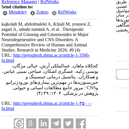
Reference Manager
|
RefWorks
ز طریق
ه عصبی
Send citation to:
ولتیپل
Mendeley
Zotero
RefWorks
ر میان
وزیدها
kajkolah M, abdolmaleki A, Khiali M, younesi Z,
یشگاهی
asgari A, sabahi naminii A, et al . Therapeutic
ثربخشی
Potential of Ginseng and Ginsenosides in Major
Neurodegenerative and CNS Disorders: A
Comprehensive Review of Human and Animal
Studies. Research in Medicine 2026; 49 (4)
URL:
http://pejouhesh.sbmu.ac.ir/article-1-3500-
fa.html
کجکلاه ماهان، عبدالملکی آرش، خیالی مژگان،
یونسی زکیه، عسگری اشکان، صباحی نمینی عباس،
و همکاران.. پتانسیل درمانی جینسینگ و
جین‌سنوزیدها در مهم‌ترین بیماری‌های نورودژنراتیو
وCNS : مرور جامع مطالعات انسانی و حیوانی.
پژوهش در پزشکی. ۱۴۰۴; ۴۹ (۴)
URL:
http://pejouhesh.sbmu.ac.ir/article-۱-۳۵۰۰-
fa.html