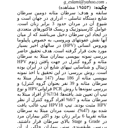
g_eslami@yahoo.com
،
چکیده:
(۱۹۵۵۳ مشاهده)
سابقه و هدف: سرطان مثانه دومین سرطان
شایع دستگاه تناسلی – ادراری در جهان است و
شیوع آن در مردان حدود 3 برابر زنان است.
عوامل کارسینوژنیک و ریسک فاکتورهای متعددی
در ایجاد این سرطان دخیل می‌باشند که از میان
آنها نقش عفونتهای ویروسی، به خصوص پاپیلوما
ویروس انسانی (HPV) در سالهای اخیر بسیار
مورد بحث قرار گرفته است. هدف تحقیق حاضر
بررسی نمونه بیوپسی بیماران مبتلا به سرطان
مثانه و گروه کنترل در جهت یافتن ژنوم HPV
ژنیتال و شناسایی تیپهای شایع آن در ایران بوده
است. روش بررسی: در این تحقیق با اخذ نمونه
بیوپسی مثانه از 186 بیمار (147 بیمار مبتلا به
سرطان مثانه و 39 نفر بعنوان گروه کنترل) و
بررسی نمونه‌ها با روش PCR فراوانیHPV و نوع
تیپ آن تعیین شد. یافته‌ها: 7/34% از افراد مبتلا به
سرطان مثانه و 6/7% افراد گروه کنترل از نظر
HPV مثبت بودند. تیپ HPV18 تیپ غالب یافت
شده بود (47%). نسبت مردان مبتلا به سرطان
مثانه تقریبا 6 برابر زنان بود و اکثر بیماران مرد
در Grade و Stage بالای سرطان قرار داشتند.
بررسی طبقه‌بندی سنی بیماران حاکی از آن