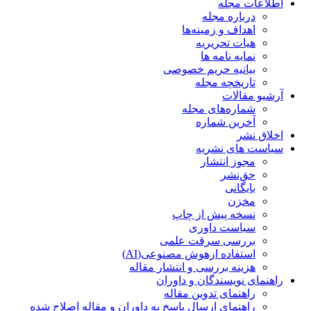
اطلاعات مجله
درباره مجله
اهداف و زمینه‌ها
هیات تحریریه
نمایه نامه ها
بیانیه حریم خصوصی
تاریخچه مجله
آرشیو مقالات
شماره‌های مجله
آخرین شماره
اخلاق نشر
سیاست های نشریه
مجوز انتشار
حق‌نشر
بایگانی
مخزن
نسخه پیش از چاپ
سیاست داوری
بررسی سرقت علمی
استفاده ازهوش مصنوعی(AI)
هزینه بررسی و انتشار مقاله
راهنمای نویسندگان و داوران
راهنمای تدوین مقاله
راهنمای ارسال پاسخ به داوران و مقاله اصلاح شده