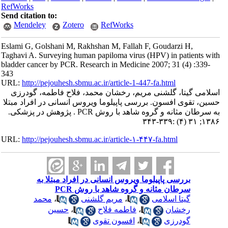
RefWorks
Send citation to:
Mendeley
Zotero
RefWorks
Eslami G, Golshani M, Rakhshan M, Fallah F, Goudarzi H,
Taghavi A. Surveying human papiloma virus (HPV) in patients with
bladder cancer by PCR. Research in Medicine 2007; 31 (4) :339-
343
URL:
http://pejouhesh.sbmu.ac.ir/article-1-447-fa.html
اسلامی گیتا، گلشنی مریم، رخشان محمد، فلاح فاطمه، گودرزی
حسین، تقوی افسون. بررسی پاپیلوما ویروس انسانی در افراد مبتلا
به سرطان مثانه و گروه شاهد با روش PCR . پژوهش در پزشکی.
۱۳۸۶; ۳۱ (۴) :۳۳۹-۳۴۳
URL:
http://pejouhesh.sbmu.ac.ir/article-۱-۴۴۷-fa.html
بررسی پاپیلوما ویروس انسانی در افراد مبتلا به
سرطان مثانه و گروه شاهد با روش PCR
گیتا اسلامی
،
مریم گلشنی
،
محمد
رخشان
،
فاطمه فلاح
،
حسین
گودرزی
،
افسون تقوی