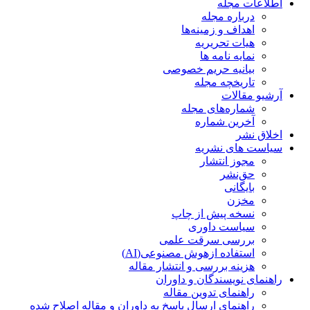
اطلاعات مجله
درباره مجله
اهداف و زمینه‌ها
هیات تحریریه
نمایه نامه ها
بیانیه حریم خصوصی
تاریخچه مجله
آرشیو مقالات
شماره‌های مجله
آخرین شماره
اخلاق نشر
سیاست های نشریه
مجوز انتشار
حق‌نشر
بایگانی
مخزن
نسخه پیش از چاپ
سیاست داوری
بررسی سرقت علمی
استفاده ازهوش مصنوعی(AI)
هزینه بررسی و انتشار مقاله
راهنمای نویسندگان و داوران
راهنمای تدوین مقاله
راهنمای ارسال پاسخ به داوران و مقاله اصلاح شده