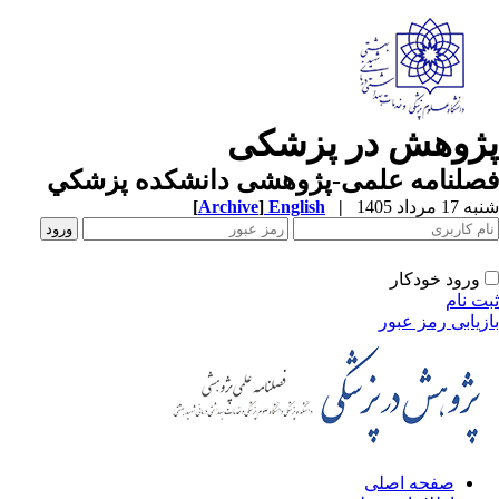
پژوهش در پزشکی
فصلنامه علمی-پژوهشی دانشکده پزشکي
شنبه 17 مرداد 1405
|
English
]
Archive
[
ورود خودکار
ثبت نام
بازیابی رمز عبور
صفحه اصلی