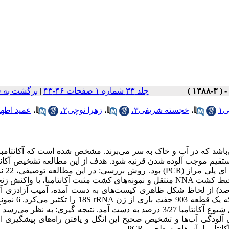
جلد ۳۳ شماره ۱ صفحات ۴۶-۴۳
|
برگشت به 
۱
،
خجسته شریفی۳،
،
زهرا نوچی۲،
،
عمید اطهر
ی‌باشد که در آب و خاک به سر می‌برند. مشخص شده است که آکانتامبا 
رمستقیم موجب آلوده شدن قرنیه شود. هدف از این مطالعه تشخیص آکانتا
آب‌های سطحی میادین سطح شهر
آب‌های سطحی جمع‌آوری شد. پس از فیلتر کردن نمونه‌ها، آنها را به محیط کشت NNA منتقل و نمونه‌های کشت مثبت آکانتامبا، با 
از (PCR) مورد ارزیابی قرار گرفتند. یافته ها: 13 نمونه (59 درصد) از لحاظ شکل ظاهری کیست‌های به دست آمده، آمیب آزادز
نمونه‌ای که در کشت مثبت بودند، آکانتامبا تشخیص داده شدند، بعبارتی شیوع آکانتامبا 3/27 درصد به دست آمد. نتیجه گیری: به ن
سی آلودگی آب‌ها و تشخیص صحیح این انگل و یافتن راه‌های پیشگیری از
تا مبا، آب‌های سطحی، PCR.