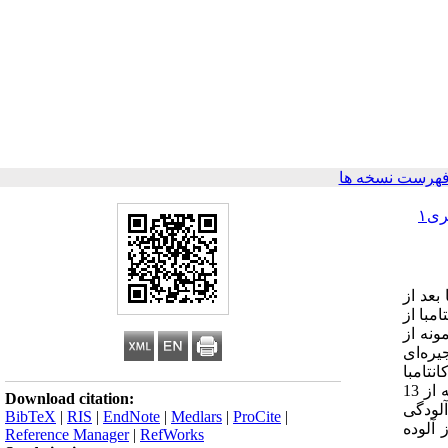
فهرست نسخه ها
ی۱
بعد از
مبا از
 تهران با استفاده از واکنش زنجیره ای پلی مراز (PCR) بود. روش بررسی: در این مطالعه توصیفی، 22 نمونه از
واکنش زنجیره‌ای
ی آکانتامبا
تشخیص داده شدند که با استفاده از پرایمر اختصاصی جنس آکانتامبا که یک قطعه 903 جفت بازی از ژن 18S rRNA را تکثیر می‌کرد. 6 نمونه از 13
Download citation:
ظر می‌رسد آلودگی
BibTeX
|
RIS
|
EndNote
|
Medlars
|
ProCite
|
 آلوده
Reference Manager
|
RefWorks