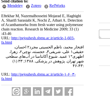
Send citation to:
Mendeley
Zotero
RefWorks
Eftekhar M, Nazemalhosseini Mojarad E, Haghighi
A, Sharifi Sarasiabi K, Nochi Z, Athari A. Detection
of Acanthamoeba from fresh water using polymerase
chain reaction. Research in Medicine 2009; 33 (1)
:43-46
URL:
http://pejouhesh.sbmu.ac.ir/article-1-603-
fa.html
افتخار محمد، ناظم الحسینی مجرد۲ احسان،
حقیقی۱ علی، شریفی۳، خجسته، نوچی۲، زهرا،
اطهری*۱ عمید. شیوع آکانتامبا در آب‌های سطحی
شهر تهران. پژوهش در پزشکی. ۱۳۸۸; ۳۳ (۱)
:۴۳-۴۶
URL:
http://pejouhesh.sbmu.ac.ir/article-۱-۶۰۳-
fa.html