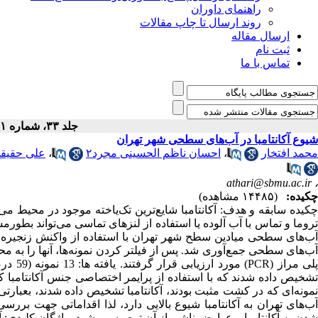
راهنمای داوران
روند ارسال تا چاپ مقالات
ارسال مقاله
ثبت نام
تماس با ما
جلد ۳۳، شماره ۱ - ( ۳-۱۳۸۸ )
شیوع آکانتامبا در آب‌های سطحی شهر تهران
محمد افتخار
،
احسان ناظم الحسینی مجرد۲
،
علی حقیقی
athari@sbmu.ac.ir
،
چکیده:
(۱۴۴۸۵ مشاهده)
چکیده سابقه و هدف: آکانتامبا شایع‌ترین تک‌یاخته موجود در محیط م
تروما و تماس با آب آلوده یا استفاده از لنزهای تماسی می‌تواند بطو
پلی مر
آب‌های تهران به آکانتامبا شیوع بالایی دارد، لذا اقداماتی جهت برر
شدن به آکانتامبا و عوارض ناشی از آن توصیه می‌شود. واژگان کلیدی: آکان