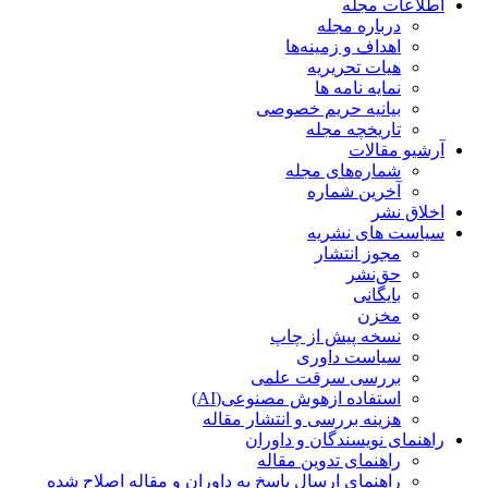
اطلاعات مجله
درباره مجله
اهداف و زمینه‌ها
هیات تحریریه
نمایه نامه ها
بیانیه حریم خصوصی
تاریخچه مجله
آرشیو مقالات
شماره‌های مجله
آخرین شماره
اخلاق نشر
سیاست های نشریه
مجوز انتشار
حق‌نشر
بایگانی
مخزن
نسخه پیش از چاپ
سیاست داوری
بررسی سرقت علمی
استفاده ازهوش مصنوعی(AI)
هزینه بررسی و انتشار مقاله
راهنمای نویسندگان و داوران
راهنمای تدوین مقاله
راهنمای ارسال پاسخ به داوران و مقاله اصلاح شده