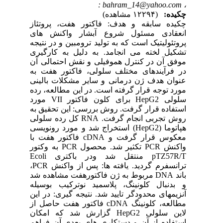
: bahram_14@yahoo.com
،
چکیده:
(۱۲۲۹۴ مشاهده)
چکیده سابقه و هدف: فاکتور هفت، پروتئاز
انعقادی مسئول شروع آبشار واکنش های
پروتئولیتیک است که به تولید ترومبین و در نتیجه
تشکیل لخته می انجامد. به دلیل به کارگیری
موفق آن در کنترل هموفیلی و نقش احتمالی آن
در فرآیندهای مختلف سلولی، فاکتور هفت به
عنوان هدف ژن درمانی و سایر مشکلات بالینی
مورد توجه قرار گرفته است. در این مطالعه، رده
سلولی HepG2 برای کلون فاکتور VII مورد
استفاده قرار گرفت. روش بررسی: این تحقیق به
روش تجربی انجام گرفت. RNA کل رده سلولی
هپاتوما (HepG2) استخراج شد و مورد رونویسی
معکوس قرار گرفت و cDNA فاکتور هفت با
واکنش PCR تکثیر شد. محصول PCR به وکتور
pTZ57R/T منتقل شد ودر باکتری Ecoli
ترانسفرم گردید. یافته ها: پس از واکنش PCR،
باند DNA مربوط به ژن فاکتورهفت مشاهده شد
و بدنبال کلونینگ، پلاسمید نوترکیب بوسیله
آنزیمهای محدودگر تایید شد. نتیجه گیری: در این
مطالعه، کلونینگ cDNA فاکتور هفت حاصل از
لاین سلولی HepG2 گزارش شد که امکان
استفاده از آن و دستکاری های بعدی آن فراهم