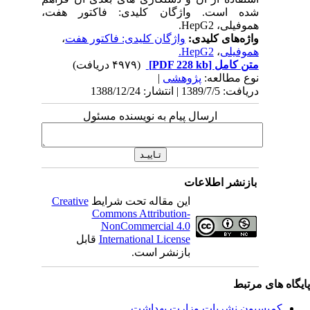
شده است. واژگان کلیدی: فاکتور هفت،
هموفیلی، HepG2.
واژه‌های کلیدی:
واژگان کلیدی: فاکتور هفت
،
هموفیلی
،
HepG2.
متن کامل
[PDF 228 kb]
(۴۹۷۹ دریافت)
نوع مطالعه:
پژوهشی
|
دریافت: 1389/7/5 | انتشار: 1388/12/24
ارسال پیام به نویسنده مسئول
بازنشر اطلاعات
این مقاله تحت شرایط
Creative
Commons Attribution-
NonCommercial 4.0
International License
قابل
بازنشر است.
یگاه های مرتبط
کمیسیون نشریات وزارت بهداشت