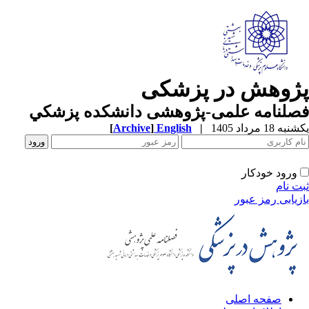
ژوهش در پزشکی
صلنامه علمی-پژوهشی دانشکده پزشکي
ه 18 مرداد 1405
|
English
]
Archive
[
ورود خودکار
ت نام
زیابی رمز عبور
صفحه اصلی