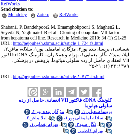
RefWorks
Send citation to:
Mendeley
Zotero
RefWorks
Shabani1 P, Bandehpoor2 M, Emamgholipoor1 S, Maghen2 L,
Seyed2 N, Yaghmaie1 B et al . Cloning of coagulant VII factor
from hepatoma cell line. Research in Medicine 2010; 34 (1) :21-25
URL:
http://pejouhesh.sbmu.ac.ir/article-1-724-fa.html
شعبانی۱، پریسا، بنده پور۲، مژگان، امامقلی پور۱، سلاله، ماغن۲،
لیلا، سید۲، نگار، یغمایی۱، بهرام و همکاران.. کلونینگ cDNA فاکتور
VII انعقادی حاصل از رده سلولی هپاتوما. پژوهش در پزشکی.
۱۳۸۹; ۳۴ (۱) :۲۱-۲۵
URL:
http://pejouhesh.sbmu.ac.ir/article-۱-۷۲۴-fa.html
کلونینگ cDNA فاکتور VII انعقادی حاصل از رده
سلولی هپاتوما
پریسا شعبانی۱،
،
مژگان بنده پور۲،
،
سلاله امامقلی پور۱،
،
لیلا ماغن۲،
،
نگار سید۲،
،
بهرام یغمایی۱،
،
بهرام کاظمی