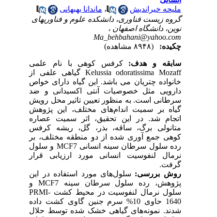
ملیحه خیراندیش
،
ماندانا بهبهانی
گروه زیست فناوری، دانشکده علوم و فناوریهای
نوین، دانشگاه اصفهان ،
Ma_behbahani@yahoo.com
چکیده:
(۸۹۴۸ مشاهده)
سابقه و هدف:
کرفس کوهی با نام علمی
Kelussia odoratissima Mozaff گیاهی علفی از
خانواده چتریان می باشد. این گیاه دارای خواص
دارویی مثل خصوصیات آنتی اکسیدانی و ضد
سرطانی است. به منظور تعیین تاثیر محل رویش
گیاه بر سمیت اندام‌های مختلف، این پژوهش
اتجام شد. در این تحقیق، اثر سمیت عصاره
متانولی برگ، ساقه، بذر، گل، ریشه کرفس
کوهی جمع آوری شده از دو منطقه مختلف، بر
رده سلول سرطان سینه انسانی MCF7 و سلول
نرمال لنفوسیت انسانی مورد ارزیابی قرار
گرفت.
روش بررسی:
سلول‌های مورد استفاده در این
پژوهش، رده سلول سرطان سینه MCF7 و
سلول نرمال لنفوسیت در محیط کشت PRMI-
1640 حاوی 10% سرم جنین گاوی کشت داده
شدند. نمونه‌های گیاهی خشک شده توسط حلال