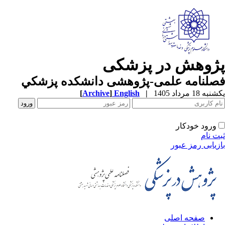
ژوهش در پزشکی
صلنامه علمی-پژوهشی دانشکده پزشکي
ه 18 مرداد 1405
|
English
]
Archive
[
ورود خودکار
ت نام
زیابی رمز عبور
صفحه اصلی