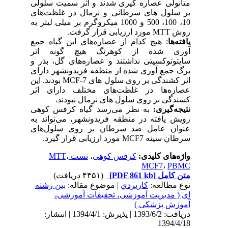
متانولی عصاره گیری شدند و اثر سمیت سلولی
بر سلول های سرطانی و نرمال در غلظت‌های
10، 100، 500 و 1000 میکروگرم بر میلی لیتر به
روش MTT مورد ارزیابی قرار گرفت.
یافته‌ها
: هیچ کدام از عصاره‌های این گیاه جمع
آوری شده از کوهرنگ هیچ گونه اثر
سایتوتوکسیتی نداشتند و عصاره‌های گل، بذر و
برگ جمع آوری شده از منطقه فریدونشهر دارای
اثر کشندگی بر روی سلول های MCF-7 بودند. این
عصاره‌ها در غلظت‌های مختلف دارای اثر
کشندگی بر روی سلول های نرمال نبودند.
نتیجه‌گیری:
به نظر می‌رسد گیاه کرفس کوهی
رویش یافته در منطقه فریدونشهر، می‌تواند به
عنوان عامل ضد سرطان بر روی سلول‌های
سرطان سینه MCF7 مورد ارزیابی قرار گیرد.
واژه‌های کلیدی:
کرفس کوهی
،
تست MTT
،
MCF7
،
PBMC
متن کامل
[PDF 861 kb]
(۴۴۵۱ دریافت)
نوع مطالعه:
كاربردي
| موضوع مقاله:
بین رشته
ای ( مدیریت آموزشی، تحقیقات آموزشی،
آموزش پزشکی )
دریافت: 1393/6/2 | پذیرش: 1394/4/1 | انتشار:
1394/4/18