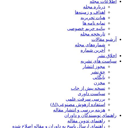
اطلاعات مجله
درباره مجله
اهداف و زمینه‌ها
هیات تحریریه
نمایه نامه ها
بیانیه حریم خصوصی
تاریخچه مجله
آرشیو مقالات
شماره‌های مجله
آخرین شماره
اخلاق نشر
سیاست های نشریه
مجوز انتشار
حق‌نشر
بایگانی
مخزن
نسخه پیش از چاپ
سیاست داوری
بررسی سرقت علمی
استفاده ازهوش مصنوعی(AI)
هزینه بررسی و انتشار مقاله
راهنمای نویسندگان و داوران
راهنمای تدوین مقاله
راهنمای ارسال پاسخ به داوران و مقاله اصلاح شده