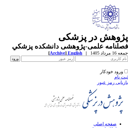
ژوهش در پزشکی
صلنامه علمی-پژوهشی دانشکده پزشکي
1 مرداد 1405
|
English
]
Archive
[
ورود خودکار
ت نام
زیابی رمز عبور
صفحه اصلی