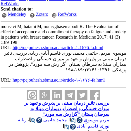
RefWorks
Send citation to:
Mendeley
Zotero
RefWorks
mousavi M, hatami M, nouryghasemabadi R. The Evaluation of
effect of acceptance and commitment therapy on fatigue and anxiety
in patients with breast cancer. Research in Medicine 2017; 41 (3)
:189-198
URL:
http://pejouhesh.sbmu.ac.ir/article-1-1676-fa.html
موسوی مریم، حاتمی محمد، نوری قاسم آبادی ربابه. بررسی تاثیر
درمان مبتنی بر پذیرش و تعهد بر میزان خستگی و اضطراب
بیماران مبتلا به سرطان پستان "گزارش سه مورد". پژوهش در
پزشکی. ۱۳۹۶; ۴۱ (۳) :۱۸۹-۱۹۸
URL:
http://pejouhesh.sbmu.ac.ir/article-۱-۱۶۷۶-fa.html
بررسی تاثیر درمان مبتنی بر پذیرش و تعهد بر
میزان خستگی و اضطراب بیماران مبتلا به
سرطان پستان "گزارش سه مورد"
مریم موسوی
،
محمد حاتمی
،
ربابه
نوری قاسم آبادی