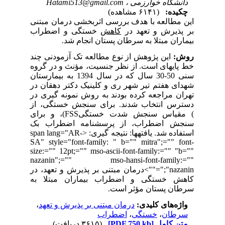
دانشگاه خوارزمی ،
Hatami513@gmail.com
چکیده:
(۶۱۴۱ مشاهده)
این مطالعه با هدف بررسی اثربخشی درمان مبتنی
بر پذیرش و تعهد در
کاهش
خستگی و اضطراب
بیماران مبتلا به سرطان پستان انجام شد.
روش:
این
پژوهش از نوع مطالعه تک آزمودنی چند
خط پایه­ای است.
از نظر جنسیت، مؤنث و در گروه
سنی 50-30 سال که در سال 1394 به
بیمارستان
شهدای هفتم تیر شهر ری و کلینیک دکتر دهقان در
تهران مراجعه کرده بودند به روش نمونه گیری در
دسترس انتخاب شدند. برای سنجش خستگی، از
مقیاس سنجش شدت خستگی (
FSS
)، و برای
سنجش اضطراب، از پرسشنامه اضطراب بک
استفاده شد.
یافته­ها:
نتیجه گیری:
<span lang="AR-
SA" style="font-family: " b="" mitra";="" font-
size:="" 12pt;="" mso-ascii-font-family:="" "b=""
nazanin";="" mso-hansi-font-family:=""
nazanin";"="">
درمان مبتنی بر پذیرش و تعهد، در
کاهش خستگی و اضطراب بیماران مبتلا به
سرطان پستان مؤثر است.
واژه‌های کلیدی:
درمان مبتنی بر پذیرش و تعهد
،
سرطان
،
خستگی
،
اضطراب
متن کامل
[PDF 750 kb]
(۳۶۱۵ دریافت)