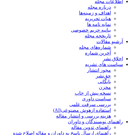
اطلاعات مجله
درباره مجله
اهداف و زمینه‌ها
هیات تحریریه
نمایه نامه ها
بیانیه حریم خصوصی
تاریخچه مجله
آرشیو مقالات
شماره‌های مجله
آخرین شماره
اخلاق نشر
سیاست های نشریه
مجوز انتشار
حق‌نشر
بایگانی
مخزن
نسخه پیش از چاپ
سیاست داوری
بررسی سرقت علمی
استفاده ازهوش مصنوعی(AI)
هزینه بررسی و انتشار مقاله
راهنمای نویسندگان و داوران
راهنمای تدوین مقاله
راهنمای ارسال پاسخ به داوران و مقاله اصلاح شده