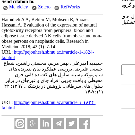
Send citation to:
و گروه
Mendeley
Zotero
RefWorks
ل های
Hamidieh A A, Behfar M, Mohseni R, Shoae-
تشکیل
Hassani A. Evaluation of the expression of natural
cytotoxicity receptors from peripheral blood and
adipose tissue derived NK cells from obese and non-
obese persons on neoplastic cells. Research in
Medicine 2018; 42 (1) :7-14
URL:
http://pejouhesh.sbmu.ac.ir/article-1-1824-
fa.html
حمیدیه امیرعلی، بهفر مریم، محسنی راشین، شعاع
حسنی علیرضا. بررسی عملکرد بیان پذیرنده های
سایتوتوکسیسیته سلول های کشنده ذاتی خون
محیطی و بافت چربی افراد چاق و غیرچاق در برابر
سلول های سرطانی. پژوهش در پزشکی. ۱۳۹۷; ۴۲
(۱) :۷-۱۴
URL:
http://pejouhesh.sbmu.ac.ir/article-۱-۱۸۲۴-
fa.html