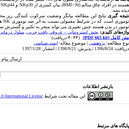
ستند در افراد چاق سالم
(BMI>30)
بیان کمتری از
NKp30
و
NKp44
د
دیده نشد.
تیجه گیری
نتایج این مطالعه بیانگر وضعیت سرکوب کنندگی ریز م
وموری است که در شرایط معمولی نسبت به اثر ضد توموری
NK
ها
تومور در بدن هستند چنین تغییری می تواند منجر به تکثیر و گسترش سلول
واژه‌های کلیدی:
بخش استرومایی – عروقی بافت چربی
،
سلول درمانی
متن کامل
[PDF 665 kb]
(۴۰۳۴ دریافت)
نوع مطالعه:
پژوهشی
| موضوع مقاله:
ایمنی‌شناسی
دریافت: 1396/8/24 | پذیرش: 1396/9/21 | انتشار: 1397/1/28
ارسال پیام 
بازنشر اطلاعات
این مقاله تحت شرایط
 International License
پایگاه های مرتبط