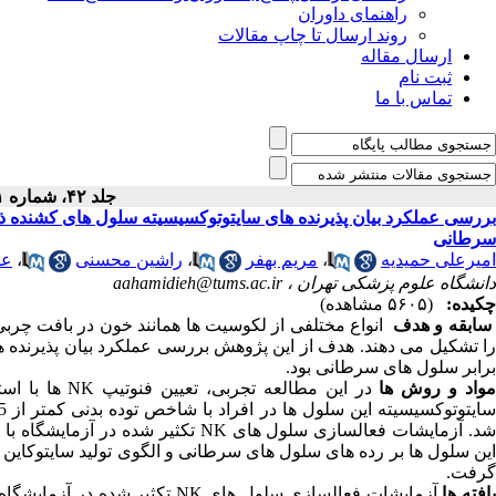
راهنمای داوران
روند ارسال تا چاپ مقالات
ارسال مقاله
ثبت نام
تماس با ما
جلد ۴۲، شماره ۱ - ( ۱-۱۳۹۷ )
بررسی عملکرد بیان پذیرنده های سایتوتوکسیسیته سلول های کشنده ذ
سرطانی
امیرعلی حمیدیه
،
مریم بهفر
،
راشین محسنی
،
عل
دانشگاه علوم پزشکی تهران ،
aahamidieh@tums.ac.ir
چکیده:
(۵۶۰۵ مشاهده)
ابقه و هدف
انواع مختلفی از لکوسیت ها همانند خون در بافت چربی 
ا تشکیل می دهند. هدف از این پژوهش بررسی عملکرد بیان پذیرنده
برابر سلول های سرطانی بود.
واد و روش ها
در این مطالعه تجربی، تعیین فنوتیپ
NK
ها با است
د. آزمایشات فعالسازی سلول های
NK
این سلول ها بر رده های سلول های سرطانی و الگوی تولید سایتوکاین توس
گرفت.
افته ها
آزمایشات فعالسازی سلول های
NK
تکثیر شده در آزمایشگ