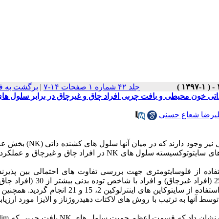
جلد ۴۲ شماره ۱ صفحات ۱۴-۷
|
برگشت به ف
اتی خون محیطی و بافت چربی افراد چاق و غیرچاق در برابر سلول ها
یرضا شعاع حسنی
نیز وجود دارند که در میان آنها سلول های کشنده ذاتی
(NK)
بخش عمد
 های سایتوتوکسیسته سلول های
NK
در افراد چاق و غیرچاق و عملکرد آ
فاده از فلوسایتومتری جهت بررسی تفاوت های احتمالی بین پذیرند
سایتوتوکسیسیته این سلول ها در افراد با شاخص توده بدنی کمتر از 25 (افراد غیرچاق) و اف
تکثیر شده در آزمایشگاه با استفاده از سایتوکاین های اینترلوکین 2، 15 و 21 ا
ط آنها به ترتیب با روش های لاکتات دهیدروژناز و الایزا مورد ارزیاب
اه نشان داد که قسمت اعظم جمیت سلول های
NK
بافت چربی که
dim