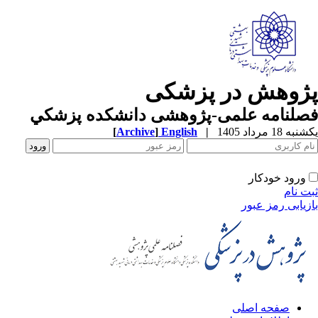
پژوهش در پزشکی
فصلنامه علمی-پژوهشی دانشکده پزشکي
یکشنبه 18 مرداد 1405
|
English
]
Archive
[
ورود خودکار
ثبت نام
بازیابی رمز عبور
صفحه اصلی