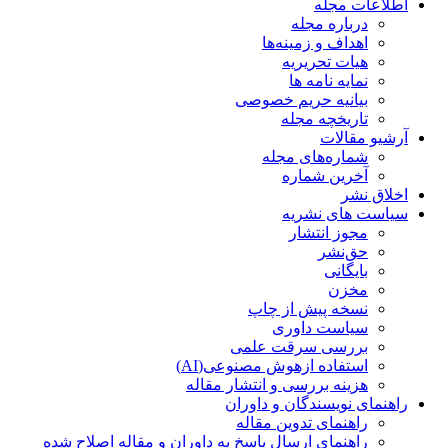
اطلاعات مجله
درباره مجله
اهداف و زمینه‌ها
هیات تحریریه
نمایه نامه ها
بیانیه حریم خصوصی
تاریخچه مجله
آرشیو مقالات
شماره‌های مجله
آخرین شماره
اخلاق نشر
سیاست های نشریه
مجوز انتشار
حق‌نشر
بایگانی
مخزن
نسخه پیش از چاپ
سیاست داوری
بررسی سرقت علمی
استفاده ازهوش مصنوعی(AI)
هزینه بررسی و انتشار مقاله
راهنمای نویسندگان و داوران
راهنمای تدوین مقاله
راهنمای ارسال پاسخ به داوران و مقاله اصلاح شده