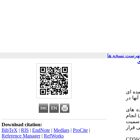
هرست نسخه ها
ی
ه ای
نها در
ه های
راد با شاخص توده بدنی بیشتر از 30 (افراد چاق) انجام
نجام گردید. همچنین سمیت
Download citation:
ی قرار
BibTeX
|
RIS
|
EndNote
|
Medlars
|
ProCite
|
Reference Manager
|
RefWorks
CD56