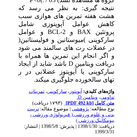
گروه ها مشاهده نشد) 05 / .)P<0
نتیجه گیری: به نظر می رسد که
هشت هفته تمرین های هوازی سبب
کاهش عوامل آپوپتوزی شامل
پروتئین BAX و 2-BCL و عوامل
سارکوپنی )میوستاتین و فولیستاتین(
در عضلات رت های سالمند می شود
و اگر انجام این تمرین ها همراه با
دریافت ویتامین D باشد شاید از ایجاد
سارکوپنی یا آپوپتوز عضلانی در ر
تهای سالخورده جلوگیری میکند.
واژه‌های کلیدی:
آپوپتوز
،
سارکوپنی
،
تمرینات
تداومی
،
ویتامین D.
متن کامل
[PDF 492 kb]
(۱۷۹۳ دریافت)
نوع مطالعه:
پژوهشی
| موضوع مقاله:
تربیت
بدنی و علوم ورزشی ( فیزیولوژی ورزشی -
بیومکانیک ورزشی )
دریافت: 1398/1/30 | پذیرش: 1398/5/8 | انتشار:
1399/3/31