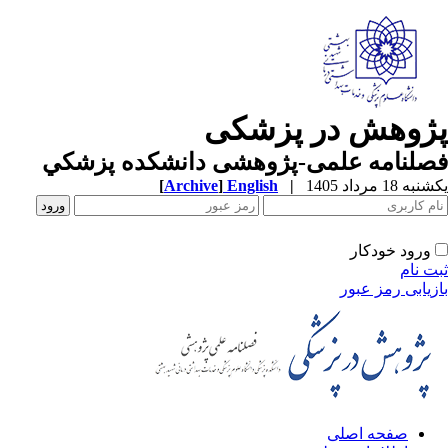
ژوهش در پزشکی
صلنامه علمی-پژوهشی دانشکده پزشکي
ه 18 مرداد 1405
|
English
]
Archive
[
ورود خودکار
ت نام
زیابی رمز عبور
صفحه اصلی