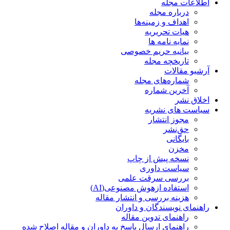
اطلاعات مجله
درباره مجله
اهداف و زمینه‌ها
هیات تحریریه
نمایه نامه ها
بیانیه حریم خصوصی
تاریخچه مجله
آرشیو مقالات
شماره‌های مجله
آخرین شماره
اخلاق نشر
سیاست های نشریه
مجوز انتشار
حق‌نشر
بایگانی
مخزن
نسخه پیش از چاپ
سیاست داوری
بررسی سرقت علمی
استفاده ازهوش مصنوعی(AI)
هزینه بررسی و انتشار مقاله
راهنمای نویسندگان و داوران
راهنمای تدوین مقاله
راهنمای ارسال پاسخ به داوران و مقاله اصلاح شده