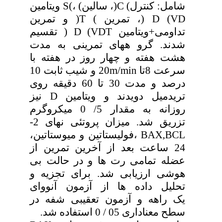
شامل: کنترل) C(، سالین) ،)S ویتامین
D (VD (، تمرین ) T( و تمرین
تداومی+ویتامین D (VDT ( تقسیم
شدند. گرو ههای تمرینی به مدت
هشت هفته و چهار روز در هفته با
سرعت 8تا 20m/min و شیب ثابت 10
درصد و مدت 30 تا 60 دقیقه روی
تریدمیل دویدند و ویتامین D نیز
روزانه به مقدار 5/ 0 میکروگرم
تزریق شد. میزان پروتئی نهای 2-
BAX,BCL ،فولیستاتین و میوستاتین،
24 ساعت بعد از آخرین تمرین از
عضله تمامی رت ها و در حالت بی
هوشی ارزیابی شد. برای تجزیه و
تحلیل داده ها از آزمون آنووای
یک راهه و آزمون تعقیبی شفه در
سطح معناداری 05 / 0 استفاده شد.