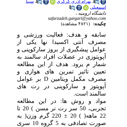
،
بهرام آذری گرگری
،
سینا
اسمعیلی
دانشگاه ارومیه ،
safarzadeh.gargari@yahoo.com
چکیده:
(۴۸۲۱ مشاهده)
سابقه و هدف: فعالیت ورزشی و
مصرف آنتی اکسیدا نها یکی از
عوامل پیشگیری از بروز سارکوپنی و
آپوپتوزی در عضلات افراد سالمند به
شمار م یرود. هدف از این مطالعه
تعیین تاثیر تمرین های هوازی و
مصرف مکمل ویتامین D بر عوامل
آپوپتوز و سارکوپنی در رت های
سالمند است.
مواد و روش ها: در این مطالعه
تجربی، 50 سر رت نر مسن ) 20 تا
22 ماهه( ) 20 ± 220 گرم وزن( به
صورت تصادفی به 5 گروه 10 سری