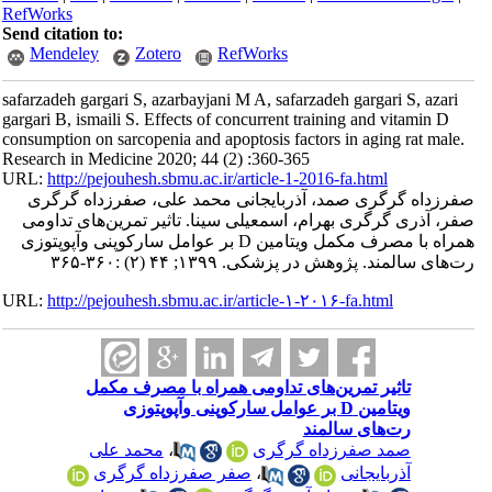
RefWorks
Send citation to:
Mendeley
Zotero
RefWorks
safarzadeh gargari S, azarbayjani M A, safarzadeh gargari S, azari
gargari B, ismaili S. Effects of concurrent training and vitamin D
consumption on sarcopenia and apoptosis factors in aging rat male.
Research in Medicine 2020; 44 (2) :360-365
URL:
http://pejouhesh.sbmu.ac.ir/article-1-2016-fa.html
صفرزداه گرگری صمد، آذربایجانی محمد علی، صفرزداه گرگری
صفر، آذری گرگری بهرام، اسمعیلی سینا. تاثیر تمرین‌های تداومی
همراه با مصرف مکمل ویتامین D بر عوامل سارکوپنی وآپوپتوزی
رت‌های سالمند. پژوهش در پزشکی. ۱۳۹۹; ۴۴ (۲) :۳۶۰-۳۶۵
URL:
http://pejouhesh.sbmu.ac.ir/article-۱-۲۰۱۶-fa.html
تاثیر تمرین‌های تداومی همراه با مصرف مکمل
ویتامین D بر عوامل سارکوپنی وآپوپتوزی
رت‌های سالمند
صمد صفرزداه گرگری
،
محمد علی
آذربایجانی
،
صفر صفرزداه گرگری