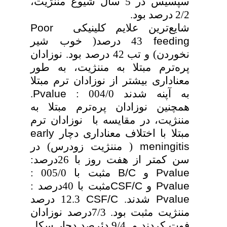
سپسیس در 5 سال شیوع مننژیت،
2/2 درصد بود.
شایع‌ترین علایم کلینیکی
Poor
feeding
43 درصد( خوب شیر
نخوردن) و تب 42 درصد بود. نوزادان
پره‌ترم مبتلا به مننژیت، به طور
معناداری بیشتر از نوزادان ترم مبتلا
به آپنه شدند 004/0 :
Pvalue
.
همچنین نوزادان پره‌ترم مبتلا به
مننژیت، در مقایسه با نوزادان ترم
مبتلا با اختلاف معناداری دچار
early
meningitis
( مننژیت زودرس) در
سن کمتر از هفت روز با 26درصد:
Pvalue
و
B/C
مثبت با 005/0 :
Pvalue
و
CSF/C
مثبت با 40درصد :
Pvalue
شدند.
CSF/C
12.3 درصد
مننژیت مثبت بود. 7/3درصد نوزادان
فوت کردند و 9/4 دئرصد دچار سکل