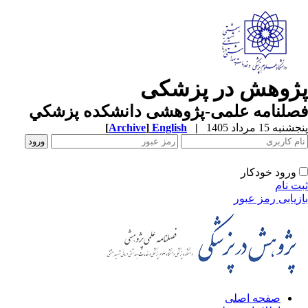
ژوهش در پزشکی
صلنامه علمی-پژوهشی دانشکده پزشکي
به 15 مرداد 1405
|
English
]
Archive
[
ورود خودکار
ت نام
زیابی رمز عبور
صفحه اصلی