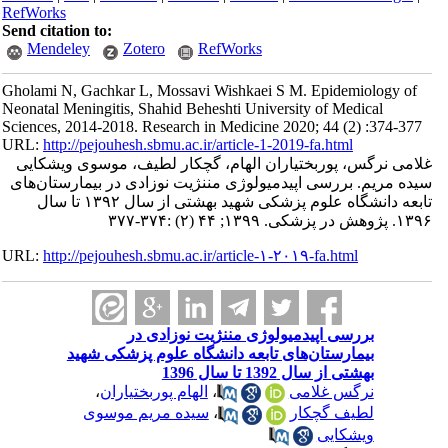
RefWorks
Send citation to:
Mendeley
Zotero
RefWorks
Gholami N, Gachkar L, Mossavi Wishkaei S M. Epidemiology of
Neonatal Meningitis, Shahid Beheshti University of Medical
Sciences, 2014-2018. Research in Medicine 2020; 44 (2) :374-377
URL:
http://pejouhesh.sbmu.ac.ir/article-1-2019-fa.html
غلامی نرگس، پوربختیاران الهام، گچکار لطیف، موسوی ویشکایی
سیده مریم. بررسی اپیدمیولوژی مننژیت نوزادی در بیمارستان‌های
تابعه دانشگاه علوم پزشکی شهید بهشتی از سال ۱۳۹۲ تا سال
۱۳۹۶. پژوهش در پزشکی. ۱۳۹۹; ۴۴ (۲) :۳۷۴-۳۷۷
URL:
http://pejouhesh.sbmu.ac.ir/article-۱-۲۰۱۹-fa.html
بررسی اپیدمیولوژی مننژیت نوزادی در
بیمارستان‌های تابعه دانشگاه علوم پزشکی شهید
بهشتی از سال 1392 تا سال 1396
نرگس غلامی
،
الهام پوربختیاران
،
لطیف گچکار
،
سیده مریم موسوی
ویشکایی