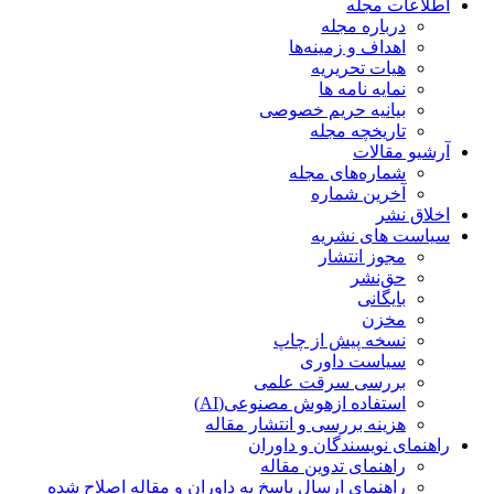
اطلاعات مجله
درباره مجله
اهداف و زمینه‌ها
هیات تحریریه
نمایه نامه ها
بیانیه حریم خصوصی
تاریخچه مجله
آرشیو مقالات
شماره‌های مجله
آخرین شماره
اخلاق نشر
سیاست های نشریه
مجوز انتشار
حق‌نشر
بایگانی
مخزن
نسخه پیش از چاپ
سیاست داوری
بررسی سرقت علمی
استفاده ازهوش مصنوعی(AI)
هزینه بررسی و انتشار مقاله
راهنمای نویسندگان و داوران
راهنمای تدوین مقاله
راهنمای ارسال پاسخ به داوران و مقاله اصلاح شده