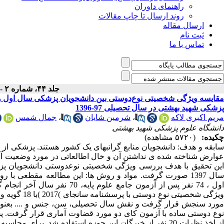
راهنمای داوران
روند ارسال تا چاپ مقالات
ارسال مقاله
ثبت نام
تماس با ما
جلد ۴۴، شماره ۲ - ( ۳-۱۳۹۹ )
مقایسه ویژگی شخصیتی نوع‌دوستی بین دانشجویان پزشکی سال اول و پ
پزشکی شهید بهشتی در سال تحصیلی 97-1396
مریم اکبری لاکه
،
شرمین شایان
،
جمال شمس
دانشگاه علوم پزشکی شهید بهشتی
چکیده:
(۵۷۲۰ مشاهده)
سابقه و هدف: دانشجویان منابع گرانبهای یک کشور هستند. پزشکی از 
عوارض شناخته شده ی نداشتن آن و خال اطالعاتی در مورد وضعیت آ
این تحقیق با هدف بررسی ویژگی شخصیتی نوعدوستی دانشجویان پزش
اول ، 74 نفر پس از آزمون جامع
مورد سنجش قرار گرفت و نقش سال تحصیلی، سن، جنس و .... بعنوا
نوع دوستی ساده با آزمون کای دو مورد قضاوت آماری قرار گرفت. پس 