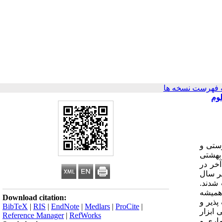
 فهرست نسخه ها
وم
وستی و
بهشتی
خر در
: این مطالعه مقطعی با رویکرد توصیفی تحلیلی روی 224 نفر از دانشجویان پزشکی شامل 80 نفر سال
خاب شدند.
وقات و همیشه
Download citation:
ذیر و
BibTeX
|
RIS
|
EndNote
|
Medlars
|
ProCite
|
 ابزار
Reference Manager
|
RefWorks
ی ابزار مذکور برروی 30 نفر از نمونه آماری و