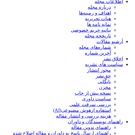
اطلاعات مجله
درباره مجله
اهداف و زمینه‌ها
هیات تحریریه
نمایه نامه ها
بیانیه حریم خصوصی
تاریخچه مجله
آرشیو مقالات
شماره‌های مجله
آخرین شماره
اخلاق نشر
سیاست های نشریه
مجوز انتشار
حق‌نشر
بایگانی
مخزن
نسخه پیش از چاپ
سیاست داوری
بررسی سرقت علمی
استفاده ازهوش مصنوعی(AI)
هزینه بررسی و انتشار مقاله
راهنمای نویسندگان و داوران
راهنمای تدوین مقاله
راهنمای ارسال پاسخ به داوران و مقاله اصلاح شده