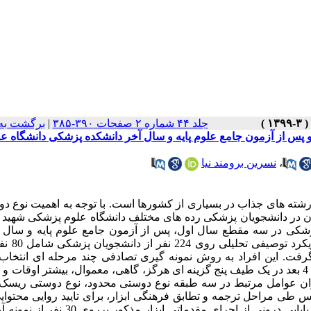
جلد ۴۴ شماره ۲ صفحات ۳۹۰-۳۸۵
|
برگشت به
س از آزمون جامع علوم پایه و سال آخر دانشکده پزشکی دانشگاه عل
،
نسرین برومند نیا
رشته های جذاب در بسیاری از کشورها است. با توجه به اهمیت نوع د
ن در دانشجویان پزشکی رده های مختلف دانشگاه علوم پزشکی شهید 
کی در سه مقطع سال اول، پس از آزمون جامع علوم پایه و سال آ
سال 1397 صورت گرفت. مواد و روش ها
 علوم پایه، 70 نفر سال آخر انجام گرفت. این افراد به روش نمونه گیری تصادفی چند مرحله ای انت
ویژگی شخصیتی نوع دوستی با پرسشنامه سانجای )2017 )با 18 گویه و 4 بعد در یک طیف پنج گزینه ای هرگز، گاهی، معموال، بیشتر ا
ن عوامل مرتبط در سه طبقه نوع دوستی محدود، نوع دوستی ریسک پ
طی مراحل ترجمه و تطابق فرهنگی ابزار، برای تایید روایی محتوایی
از اخذ نظرات 20 نفر از خبرگان این حوزه استفاده شد. برای محاسبه پایایی درونی از اجرای مقدمات