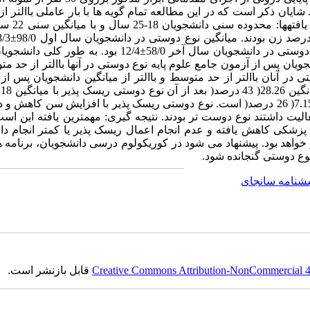
عاملها لود شدند و مدل با روش تحلیل عامل
دوستی در دانشجویان پس از آزمون جامع علوم پایه 88/0±02/4 و نوع دوستی در دانشجویان سال آخر 58/0±12/4 بود
جویان پس از آزمون جامع علوم پایه نوع دوستی در آنها باالتر از حد م
 در آنان باالتر از حد متوسط و باالتر از میانگین دانشجویان پس از
درصد( و کمترین نوع دوستی مربوط به نوع دوستی محدود با میانگین 7.15( 26 درصد( است. نوع دوستی ریسک پذیر با افزایش سن کا
الیت داشتند نوع دوست تر بودند. نتیجه گیری: مهمترین یافته این است
پزشکی کاهش یافته و عدم انجام اعمال ریسک پذیر یا کمتر انجام دا
واهد بود. پیشنهاد می شود در کوریکولوم درسی دانشجویان، برنامه ه
وع دوستی گنجانده شود.
شنامه سانجای
Creative Commons Attribution-NonCommercial 4.0
قابل بازنشر است.