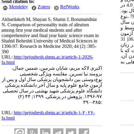
Send citation to:
محاسبه آلفای کرانباخ استفاده شد و عدد به دست آمده 96/0 می باشد. شایان ذکر است که در این مطالعه تمام گویه ها با بار عاملی باالتر از 4.0 در
Mendeley
Zotero
RefWorks
ی مورد تایید قرار گرفت. یافتهها: محدوده سنی دانشجویان 18-25 سال و با میانگین سنی 22 سال بود.
دانشجویان مورد بررسی 77 نفر یا 4.34 درصد مرد و 147 نفر یا 6.65 درصد زن بودند. میانگین نوع دوستی در دانشجویان سال اول 98/0±78/3 ،نوع
Akbarilakeh M, Shayan S, Shams J, Borumandnia
. به طور کلی دانشجویان سال
N. Comparison of personality traits of altruism
توسط و
among first year medical students and after
 آزمون
comprehensive and final year basic science exam in
جامع علوم پایه است. شایع ترین نوع دوستی ، نوع دوستی ساده با میانگین 28.26( 43 درصد( بعد از آن نوع دوستی ریسک پذیر با میانگین 36.18( 31
Shahid Beheshti University of Medical Sciences in
هش و در زنان
1396-97. Research in Medicine 2020; 44 (2) :385-
 که با
390
دن آن،
URL:
http://pejouhesh.sbmu.ac.ir/article-1-2026-
ایی به
fa.html
اکبری لاکه مریم، شایان شرمین، شمس جمال،
برومند نیا نسرین. مقایسه ویژگی شخصیتی
نوع‌دوستی بین دانشجویان پزشکی سال اول و پس از
آزمون جامع علوم پایه و سال آخر دانشکده پزشکی
دانشگاه علوم پزشکی شهید بهشتی در سال تحصیلی
۹۷-۱۳۹۶. پژوهش در پزشکی. ۱۳۹۹; ۴۴ (۲)
:۳۸۵-۳۹۰
URL:
http://pejouhesh.sbmu.ac.ir/article-۱-۲۰۲۶-
fa.html