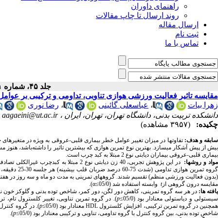
راهنمای داوران
روند ارسال تا چاپ مقالات
ارسال مقاله
ثبت نام
تماس با ما
جلد ۴۵، شماره ۱ - ( ۱-۱۴۰۰ )
مقایسه تاثیر فعالیت ورزشی هوازی تناوبی، تداومی و ترکیبی بر عوامل خطر بیماری
زهرا بیات
،
عباسعلی گائینی
،
رضا نوری
دانشکده تربیت بدنی، دانشگاه تهران، تهران، ایران ،
aagaeini@ut.ac.ir
چکیده:
(۳۹۵۷ مشاهده)
ابقه و هدف:
یش از پیش آشکار می­سازد. بهترین نوع تمرین هوازی که بیشترین تاثیر را داشته
باشد، هنوز م
بیماری قلبی-عروقی بیماران دیابتی نوع 2 مبتلا به کبد چرب است.
واد و روش­ها:
گروه تمرین ه
(بدون فعالیت ورزشی منظم) تقسیم شدند. گروه­های تمرینی به مدت دو ماه و سه روز در هفته ت
مقایسه درون گروهی از
t
وابسته استفاده شد (05/0≥
α
).
افته­ ها:
در هر سه گروه تمرینی، کاهش دور لگن، دور کمر، شاخص توده بدنی و گلوکز خون ناشتا مع
یستولی و دیاستولی معنادار بود (05/0≥
p
). در گروه تمرین تناوبی، تغییر کلسترول تام، ت
مچنین در گروه تمرین ترکیبی، افزایش کلسترول
HDL
معنادار بود (05/0≥
p
). در گروه کنترل
شاخص توده بدنی، بین گروه کنترل با گروه تداومی، تناوبی و ترکیبی معنادار بود (05/0≥
p
).