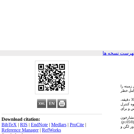
هرست نسخه ها
پژوهش در این زمینه را
امل خطر
در این پژوهش ­تجربی، 40 زن دیابتی نوع 2 مبتلا به کبدچرب غیرالکلی تصادفی به چهار گروه تمرین هوازی تناوبی (شدت 80-75 درصد ضربان قلب بیشینه) هر جلسه 40-30 دقیقه،
 و گروه کنترل
س و برای
فشارخون
Download citation:
).
p
BibTeX
|
RIS
|
EndNote
|
Medlars
|
ProCite
|
ور لگن و
Reference Manager
|
RefWorks