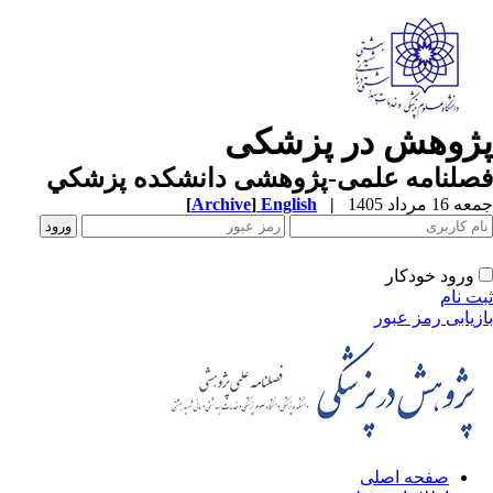
پژوهش در پزشکی
فصلنامه علمی-پژوهشی دانشکده پزشکي
جمعه 16 مرداد 1405
|
English
]
Archive
[
ورود خودکار
ثبت نام
بازیابی رمز عبور
صفحه اصلی