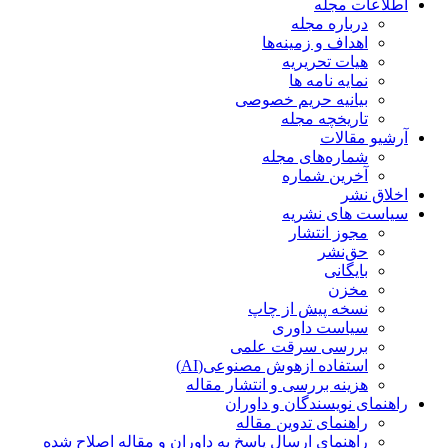
اطلاعات مجله
درباره مجله
اهداف و زمینه‌ها
هیات تحریریه
نمایه نامه ها
بیانیه حریم خصوصی
تاریخچه مجله
آرشیو مقالات
شماره‌های مجله
آخرین شماره
اخلاق نشر
سیاست های نشریه
مجوز انتشار
حق‌نشر
بایگانی
مخزن
نسخه پیش از چاپ
سیاست داوری
بررسی سرقت علمی
استفاده ازهوش مصنوعی(AI)
هزینه بررسی و انتشار مقاله
راهنمای نویسندگان و داوران
راهنمای تدوین مقاله
راهنمای ارسال پاسخ به داوران و مقاله اصلاح شده