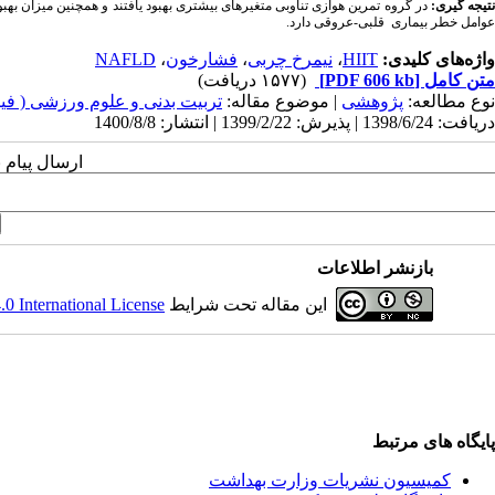
تیجه ­گیری:
در گروه تمرین هوازی تناوبی متغیرهای بیشتری بهبود یافتند و همچنین میزان بهبود
عوامل خطر بیماری قلبی-عروقی دارد.
واژه‌های کلیدی:
HIIT
،
نیمرخ چربی
،
فشارخون
،
NAFLD
متن کامل
[PDF 606 kb]
(۱۵۷۷ دریافت)
نوع مطالعه:
پژوهشی
| موضوع مقاله:
تربیت بدنی و علوم ورزشی ( فی
دریافت: 1398/6/24 | پذیرش: 1399/2/22 | انتشار: 1400/8/8
ارسال پیام 
بازنشر اطلاعات
این مقاله تحت شرایط
 International License
پایگاه های مرتبط
کمیسیون نشریات وزارت بهداشت