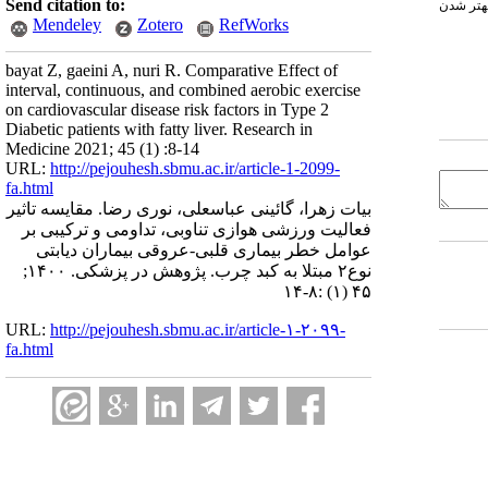
Send citation to:
بهتر شدن
Mendeley
Zotero
RefWorks
bayat Z, gaeini A, nuri R. Comparative Effect of
interval, continuous, and combined aerobic exercise
on cardiovascular disease risk factors in Type 2
Diabetic patients with fatty liver. Research in
Medicine 2021; 45 (1) :8-14
URL:
http://pejouhesh.sbmu.ac.ir/article-1-2099-
fa.html
بیات زهرا، گائینی عباسعلی، نوری رضا. مقایسه تاثیر
فعالیت ورزشی هوازی تناوبی، تداومی و ترکیبی بر
عوامل خطر بیماری قلبی-عروقی بیماران دیابتی
نوع۲ مبتلا به کبد چرب. پژوهش در پزشکی. ۱۴۰۰;
۴۵ (۱) :۸-۱۴
URL:
http://pejouhesh.sbmu.ac.ir/article-۱-۲۰۹۹-
fa.html