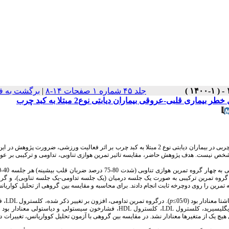
جلد ۴۵ شماره ۱ صفحات ۱۴-۸
|
برگشت به ف
 قلبی-عروقی بیماران دیابتی نوع2 مبتلا به کبد چرب
تفاوت­ها در میزان تغییر عوامل خطر بیماری قلبی-عروقی به ویژه در متغیرهای چربی در بیماران دیابتی نوع 2 مبتلا به کبد چرب بر اثر فعالیت ورزشی، ضرورت 
شخص نیست. هدف پژوهش حاضر، مقایسه تاثیر تمرین هوازی تناوبی، تداومی و ترکیبی بر عو
وازی تداومی (شدت 75-60 درصد ضربان قلب بیشینه) هر جلسه 30-25 دقیقه، گروه تمرین ترکیبی به صورت یک جلسه درمیان (یک جلسه تداومی-یک جلسه تناوبی)،
مرین را روی دوچرخه ثابت انجام دادند. برای محاسبه و مقایسه بین گروهی از تحلیل کواریان
نادار بود (05/0≥
p
). درگروه تمرین تداومی، افزون بر تغییر ذکر شده، کلسترول
LDL
، 
ری­گلیسیرید، کلسترول
LDL
، کلسترول
HDL
، فشارخون سیستولی و دیاستولی معنادار بود (05/0≥
 هیچ یک از متغیرها معنادار نشد. در مقایسه بین گروهی با آزمون تحلیل کوواریانس، تغییرات د