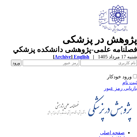
پژوهش در پزشکی
فصلنامه علمی-پژوهشی دانشکده پزشکي
شنبه 17 مرداد 1405
|
English
]
Archive
[
ورود خودکار
ثبت نام
بازیابی رمز عبور
صفحه اصلی