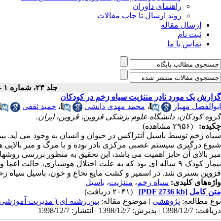
راهنمای داوران
روند ارسال تا چاپ مقالات
ارسال مقاله
ثبت نام
تماس با ما
جلد ۲۳، شماره ۱ - ( بهار ۱۳۷۸ )
گزارش یک مورد نادر مننژیت سیاه زخم در کودکان
ابوالفضل مهیار
،
محمد مهدی دانشی
،
حمید ثقفی
گروه کودکان، دانشگاه علوم پزشکی قزوین، قزوین، ایران.
چکیده:
(۲۹۵۶ مشاهده)
سیاه زخم توسط باسیل آنتراکس در حیوان و انسان به وجود می آید. 
شیوع درگیری سیستم عصبی مرکزی نادر بوده و با مرگ و میر بالایی ه
میر بالای آن حایز اهمیت می باشد، این تحقیق به منظور بررسی روشها
بیمار کودک ۹ ساله ای بود که به علت اختلال هوشیاری، حا
قزوین بستری شد. در اسمیر و کشت مایع نخاع و خون، باسیل سیاه ز
واژه‌های کلیدی:
سیاه زخم
،
مننژیت
،
باسیل
متن کامل
[PDF 2736 kb]
(۲۰۴۱ دریافت)
نوع مطالعه:
پژوهشی
| موضوع مقاله:
بین رشته ای ( مدیریت آموزشی
دریافت: 1398/12/7 | پذیرش: 1398/12/7 | انتشار: 1398/12/7