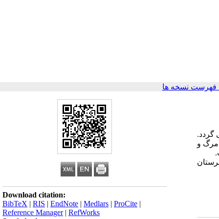
 فهرست نسخه ها
 گردد.
 مرگ و
.
هرستان
Download citation:
BibTeX
|
RIS
|
EndNote
|
Medlars
|
ProCite
|
Reference Manager
|
RefWorks