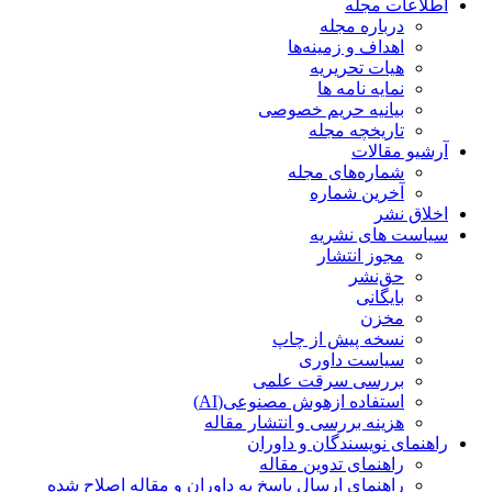
اطلاعات مجله
درباره مجله
اهداف و زمینه‌ها
هیات تحریریه
نمایه نامه ها
بیانیه حریم خصوصی
تاریخچه مجله
آرشیو مقالات
شماره‌های مجله
آخرین شماره
اخلاق نشر
سیاست های نشریه
مجوز انتشار
حق‌نشر
بایگانی
مخزن
نسخه پیش از چاپ
سیاست داوری
بررسی سرقت علمی
استفاده ازهوش مصنوعی(AI)
هزینه بررسی و انتشار مقاله
راهنمای نویسندگان و داوران
راهنمای تدوین مقاله
راهنمای ارسال پاسخ به داوران و مقاله اصلاح شده