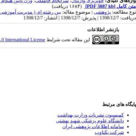
واژه‌های کلیدی:
خونریزی واژینال
،
سرانجام حاملگی
،
وزن پایین هنگام ت
متن کامل
[PDF 3087 kb]
(۱۶۸۴ دریافت)
نوع مطالعه:
پژوهشی
| موضوع مقاله:
بین رشته ای ( مدیریت آموزشی
دریافت: 1398/12/7 | پذیرش: 1398/12/7 | انتشار: 1398/12/7
بازنشر اطلاعات
این مقاله تحت شرایط
 International License
پایگاه های مرتبط
کمیسیون نشریات وزارت بهداشت
دانشگاه علوم پزشکی شهید بهشتی
سامانه اطلاعات پژوهشی ایران
شرکت یکتاوب