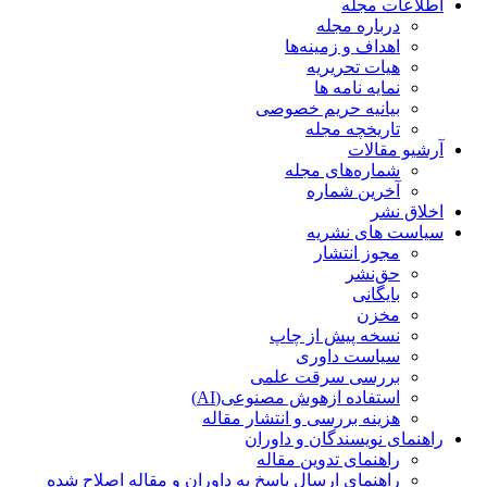
اطلاعات مجله
درباره مجله
اهداف و زمینه‌ها
هیات تحریریه
نمایه نامه ها
بیانیه حریم خصوصی
تاریخچه مجله
آرشیو مقالات
شماره‌های مجله
آخرین شماره
اخلاق نشر
سیاست های نشریه
مجوز انتشار
حق‌نشر
بایگانی
مخزن
نسخه پیش از چاپ
سیاست داوری
بررسی سرقت علمی
استفاده ازهوش مصنوعی(AI)
هزینه بررسی و انتشار مقاله
راهنمای نویسندگان و داوران
راهنمای تدوین مقاله
راهنمای ارسال پاسخ به داوران و مقاله اصلاح شده