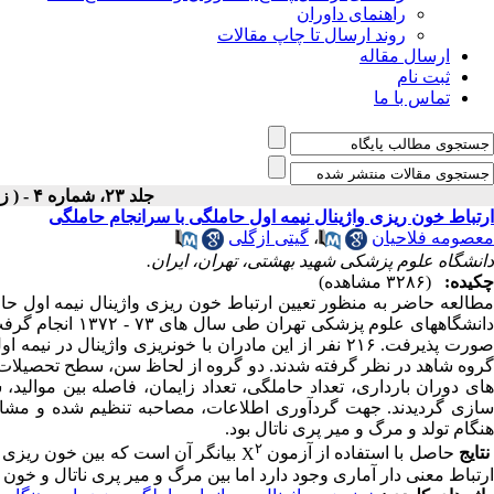
راهنمای داوران
روند ارسال تا چاپ مقالات
ارسال مقاله
ثبت نام
تماس با ما
جلد ۲۳، شماره ۴ - ( زمستان ۱۳۷۸ )
ارتباط خون ریزی واژینال نیمه اول حاملگی با سرانجام حاملگی
معصومه فلاحیان
،
گیتی ازگلی
دانشگاه علوم پزشکی شهید بهشتی، تهران، ایران.
چکیده:
(۳۲۸۶ مشاهده)
مطالعه حاضر به منظور تعیین ارتباط خون ریزی واژینال نیمه اول حا
انشگاههای علوم پزشکی تهران طی سال های ۷۳ - ۱۳۷۲ انجام گرفت. پژوهش حاضر با روش مورد - شاهدی (
گروه شاهد در نظر گرفته شدند. دو گروه از لحاظ سن، سطح تحصیل
های دوران بارداری، تعداد حاملگی، تعداد زایمان، فاصله بین موالید
سازی گردیدند. جهت گردآوری اطلاعات، مصاحبه تنظیم شده و مشاه
هنگام تولد و مرگ و میر پری ناتال بود.
۲
تایج
حاصل با استفاده از آزمون
X
بیانگر آن است که بین خون ریزی واژ
ارتباط معنی دار آماری وجود دارد اما بین مرگ و میر پری ناتال و خون 