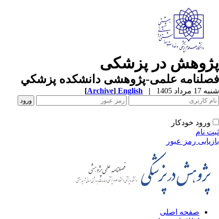
پژوهش در پزشکی
فصلنامه علمی-پژوهشی دانشکده پزشکي
شنبه 17 مرداد 1405
|
English
]
Archive
[
ورود خودکار
ثبت نام
بازیابی رمز عبور
صفحه اصلی