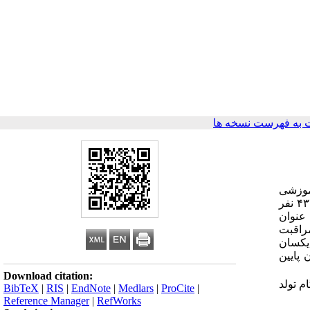
به فهرست نسخه ها
آموزشی
) بر روی ۴۳۲ نفر
 بدون خون ریزی به عنوان
راقبت
 یکسان
پایین
Download citation:
م تولد
BibTeX
|
RIS
|
EndNote
|
Medlars
|
ProCite
|
Reference Manager
|
RefWorks