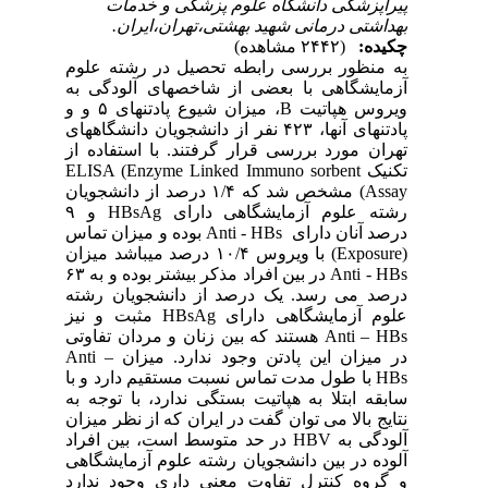
پیراپزشکی دانشگاه علوم پزشکی و خدمات
بهداشتی درمانی شهید بهشتی،تهران،ایران.
چکیده:
(۲۴۴۲ مشاهده)
به منظور بررسی رابطه تحصیل در رشته علوم
آزمایشگاهی با بعضی از شاخصهای آلودگی به
ویروس هپاتیت
B
، میزان شیوع پادتنهای ۵ و و
پادتنهای آنها، ۴۲۳ نفر از دانشجویان دانشگاههای
تهران مورد بررسی قرار گرفتند. با استفاده از
تکنیک
ELISA (Enzyme Linked Immuno sorbent
Assay
) مشخص شد که ۱/۴ درصد از دانشجویان
رشته علوم آزمایشگاهی دارای
HBsAg
و ۹
درصد آنان دارای
Anti - HBs
بوده و میزان تماس
(
Exposure
) با ویروس ۱۰/۴ درصد میباشد میزان
Anti - HBs
در بین افراد مذکر بیشتر بوده و به ۶۳
درصد می رسد. یک درصد از دانشجویان رشته
علوم آزمایشگاهی دارای
HBsAg
مثبت و نیز
Anti – HBs
هستند که بین زنان و مردان تفاوتی
در میزان این پادتن وجود ندارد. میزان
Anti –
HBs
با طول مدت تماس نسبت مستقیم دارد و با
سابقه ابتلا به هپاتیت بستگی ندارد، با توجه به
نتایج بالا می توان گفت در ایران که از نظر میزان
آلودگی به
HBV
در حد متوسط است، بین افراد
آلوده در بین دانشجویان رشته علوم آزمایشگاهی
و گروه کنترل تفاوت معنی داری وجود ندارد