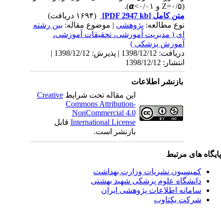
(۰/۵
Z=
و ۰/۰۱>
𝞪
).
متن کامل
[PDF 2947 kb]
(۱۶۹۴ دریافت)
نوع مطالعه:
پژوهشی
| موضوع مقاله:
بین رشته
ای ( مدیریت آموزشی، تحقیقات آموزشی،
آموزش پزشکی )
دریافت: 1398/12/12 | پذیرش: 1398/12/12 |
انتشار: 1398/12/12
بازنشر اطلاعات
این مقاله تحت شرایط
Creative
Commons Attribution-
NonCommercial 4.0
International License
قابل
بازنشر است.
یگاه های مرتبط
کمیسیون نشریات وزارت بهداشت
دانشگاه علوم پزشکی شهید بهشتی
سامانه اطلاعات پژوهشی ایران
شرکت یکتاوب