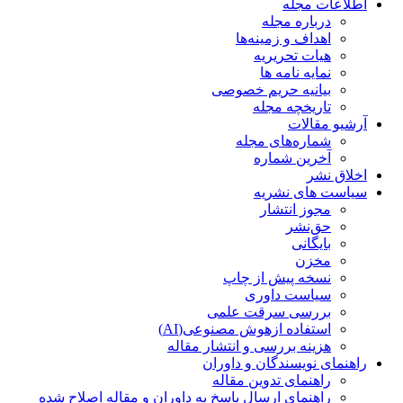
اطلاعات مجله
درباره مجله
اهداف و زمینه‌ها
هیات تحریریه
نمایه نامه ها
بیانیه حریم خصوصی
تاریخچه مجله
آرشیو مقالات
شماره‌های مجله
آخرین شماره
اخلاق نشر
سیاست های نشریه
مجوز انتشار
حق‌نشر
بایگانی
مخزن
نسخه پیش از چاپ
سیاست داوری
بررسی سرقت علمی
استفاده ازهوش مصنوعی(AI)
هزینه بررسی و انتشار مقاله
راهنمای نویسندگان و داوران
راهنمای تدوین مقاله
راهنمای ارسال پاسخ به داوران و مقاله اصلاح شده