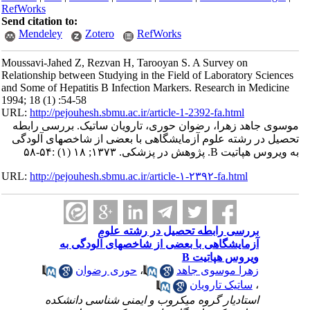
RefWorks
Send citation to:
Mendeley
Zotero
RefWorks
Moussavi-Jahed Z, Rezvan H, Tarooyan S. A Survey on
Relationship between Studying in the Field of Laboratory Sciences
and Some of Hepatitis B Infection Markers. Research in Medicine
1994; 18 (1) :54-58
URL:
http://pejouhesh.sbmu.ac.ir/article-1-2392-fa.html
موسوی جاهد زهرا، رضوان حوری، تارویان ساتیک. بررسی رابطه
تحصیل در رشته علوم آزمایشگاهی با بعضی از شاخصهای آلودگی
به ویروس هپاتیت B. پژوهش در پزشکی. ۱۳۷۳; ۱۸ (۱) :۵۴-۵۸
URL:
http://pejouhesh.sbmu.ac.ir/article-۱-۲۳۹۲-fa.html
بررسی رابطه تحصیل در رشته علوم
آزمایشگاهی با بعضی از شاخصهای آلودگی به
ویروس هپاتیت B
زهرا موسوی جاهد
،
حوری رضوان
،
ساتیک تارویان
استادیار گروه میکروب و ایمنی شناسی دانشکده