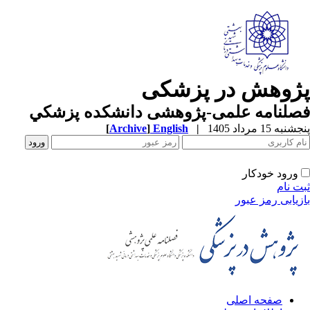
ژوهش در پزشکی
صلنامه علمی-پژوهشی دانشکده پزشکي
به 15 مرداد 1405
|
English
]
Archive
[
ورود خودکار
ت نام
زیابی رمز عبور
صفحه اصلی