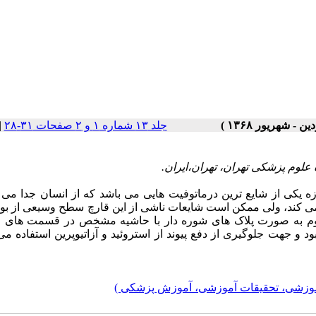
جلد ۱۳ شماره ۱ و ۲ صفحات ۳۱-۲۸
|
لوم پزشکی تهران، تهران،ایران.
 یکی از شایع­ ترین درماتوفیت ­هایی می ­باشد که از انسان جدا می 
د می­ کند، ولی ممکن است شایعات ناشی از این قارچ سطح وسیعی از ب
بروم به صورت پلاک­ های شوره ­دار با حاشیه مشخص در قسمت­ های 
ود و جهت جلوگیری از دفع پیوند از استروئید و آزاتیوپرین استفاده می 
آموزشی، تحقیقات آموزشی، آموزش پزشکی )