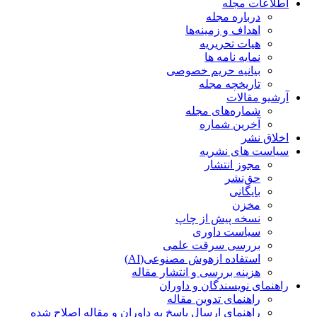
اطلاعات مجله
درباره مجله
اهداف و زمینه‌ها
هیات تحریریه
نمایه نامه ها
بیانیه حریم خصوصی
تاریخچه مجله
آرشیو مقالات
شماره‌های مجله
آخرین شماره
اخلاق نشر
سیاست های نشریه
مجوز انتشار
حق‌نشر
بایگانی
مخزن
نسخه پیش از چاپ
سیاست داوری
بررسی سرقت علمی
استفاده ازهوش مصنوعی(AI)
هزینه بررسی و انتشار مقاله
راهنمای نویسندگان و داوران
راهنمای تدوین مقاله
راهنمای ارسال پاسخ به داوران و مقاله اصلاح شده