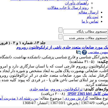
راهنمای داوران
روند ارسال تا چاپ مقالات
ارسال مقاله
ثبت نام
تماس با ما
جلد ۱۳، شماره ۱ و ۲ - ( فروردین - شهریور ۱۳۶۸ )
یک مورد ضایعات متعدد جلدی ناشی از ترایکوفایتون روبروم
مهین مقدمی
بخش انگل شناسی و قارچ شناسی پزشکی، دانشکده بهداشت، دانشگاه ع
چکیده:
(۳۱۰۵ مشاهده)
ترایکوفایتون روبروم قارچی است که با انسان سازگاری دارد و امروزه
اغلب، ضایعاتی به­صورت پلاک­ هایی به ابعاد مشخص و شوره ­دار ایجا
گرفتار نماید. یک مورد ضایعات متعدد جلدی در اثر تراکوفایتون رو
پوست و نیز ابتلای تمامی ناخن ­های پا - در فردی که پیوند کلیه شده ب
مشاهده گردید.
واژه‌های کلیدی:
ترایکوفایتون روبروم
،
ضایعه جلدی
متن کامل
[PDF 2365 kb]
(۲۰۰۸ دریافت)
نوع مطالعه:
گزارش موردی
| موضوع مقاله:
بین رشته ای ( مدیریت 
دریافت: 1367/4/9 | پذیرش: 1367/10/1 | انتشار: 1368/4/7