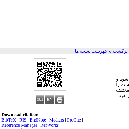
برگشت به فهرست نسخه ها
­شود و
وست را
مختلف
­کرد -
Download citation:
BibTeX
|
RIS
|
EndNote
|
Medlars
|
ProCite
|
Reference Manager
|
RefWorks