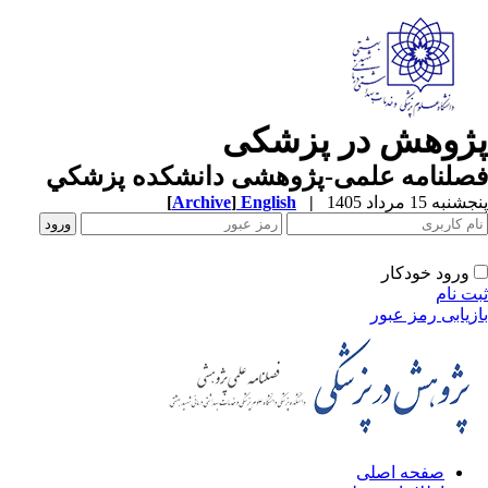
پژوهش در پزشکی
فصلنامه علمی-پژوهشی دانشکده پزشکي
پنجشنبه 15 مرداد 1405
|
English
]
Archive
[
ورود خودکار
ثبت نام
بازیابی رمز عبور
صفحه اصلی