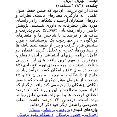
بهشتی، تهران، ایران.
چکیده:
(۲۷۸۳ مشاهده)
هدف از این بررسی آن بود که ضمن حفظ اصول
علمی . به کارگیری معیارهای بایسته، نظرات و
باورهای همکاران ارجمند دانشگاهی را در راستای
مورد نظر، بی­طرفانه به داوری بنشینیم. پژوهش
حاضر از راه زمینه ­یایی (
Survey
) انجام پذیرفت و
هدف­ ها و فرضیات با شاخص ­ها و متغیرهای
گوناگون - در چهارچوب یک پرسش­نامه - مورد
سنجش قرار گرفت و پس از طبقه­ بندی یافته­ ها
و دستاوردها، تجزیه و تحلیل گردید. فقدان دو
عامل: برنامه­ ریزی­­های اجتماعی و آینده نامعلوم،
مؤثرترین و مهم­ ترین یافته ­های این بررسی
شناخته شدند و در مرتبه بعدی تورم اقتصادی (۸۳
درصد در سال ۶۷) و امکان کسب درآمد زیاد در
خارج از دانشگاه - به ترتیب به میزان ۶۷ و ۶۲
درصد - از عوامل مؤثر دیگری است که حضور
ناکافی پزشکان را توجیه می­ کند. یافته دیگر اینکه
افراد مورد مطالعه بر این باورند که ۷۰ درصد
اعطای فرصت­ ها و امتیازات شغلی طبق روابط
بوده است. درضمن ۷۲ درصد داشت مطب
خصوصی را شغل دیگر خود ذکر کرده­اند.
واژه‌های کلیدی:
پژوهش
،
پزشکی
،
مسائل
اجتماعی
،
حضور پزشکان
،
دانشگاه علوم پزشکی