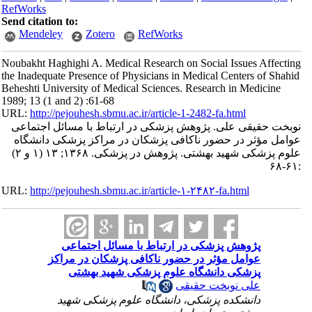
RefWorks
Send citation to:
Mendeley
Zotero
RefWorks
Noubakht Haghighi A. Medical Research on Social Issues Affecting
the Inadequate Presence of Physicians in Medical Centers of Shahid
Beheshti University of Medical Sciences. Research in Medicine
1989; 13 (1 and 2) :61-68
URL:
http://pejouhesh.sbmu.ac.ir/article-1-2482-fa.html
نوبخت حقیقی علی. پژوهش پزشکی در ارتباط با مسائل اجتماعی
عوامل مؤثر در حضور ناکافی پزشکان در مراکز پزشکی دانشگاه
علوم پزشکی شهید بهشتی. پژوهش در پزشکی. ۱۳۶۸; ۱۳ (۱ و ۲)
:۶۱-۶۸
URL:
http://pejouhesh.sbmu.ac.ir/article-۱-۲۴۸۲-fa.html
پژوهش پزشکی در ارتباط با مسائل اجتماعی
عوامل مؤثر در حضور ناکافی پزشکان در مراکز
پزشکی دانشگاه علوم پزشکی شهید بهشتی
علی نوبخت حقیقی
دانشکده پزشکی، دانشگاه علوم پزشکی شهید