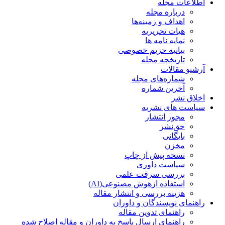
اطلاعات مجله
درباره مجله
اهداف و زمینه‌ها
هیات تحریریه
نمایه نامه ها
بیانیه حریم خصوصی
تاریخچه مجله
آرشیو مقالات
شماره‌های مجله
آخرین شماره
اخلاق نشر
سیاست های نشریه
مجوز انتشار
حق‌نشر
بایگانی
مخزن
نسخه پیش از چاپ
سیاست داوری
بررسی سرقت علمی
استفاده ازهوش مصنوعی(AI)
هزینه بررسی و انتشار مقاله
راهنمای نویسندگان و داوران
راهنمای تدوین مقاله
راهنمای ارسال پاسخ به داوران و مقاله اصلاح شده