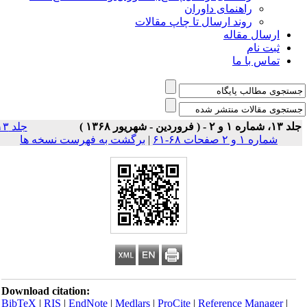
راهنمای داوران
روند ارسال تا چاپ مقالات
ارسال مقاله
ثبت نام
تماس با ما
 شماره ۱ و ۲ - ( فروردین - شهریور ۱۳۶۸ )
جلد ۱۳
شماره ۱ و ۲ صفحات ۶۸-۶۱
|
برگشت به فهرست نسخه ها
Download citation:
BibTeX
|
RIS
|
EndNote
|
Medlars
|
ProCite
|
Reference Manager
|