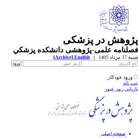
ژوهش در پزشکی
صلنامه علمی-پژوهشی دانشکده پزشکي
1 مرداد 1405
|
English
]
Archive
[
ورود خودکار
ت نام
زیابی رمز عبور
صفحه اصلی