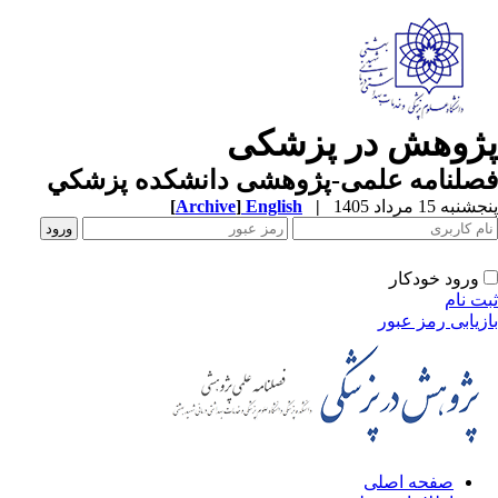
ژوهش در پزشکی
صلنامه علمی-پژوهشی دانشکده پزشکي
به 15 مرداد 1405
|
English
]
Archive
[
ورود خودکار
ت نام
زیابی رمز عبور
صفحه اصلی