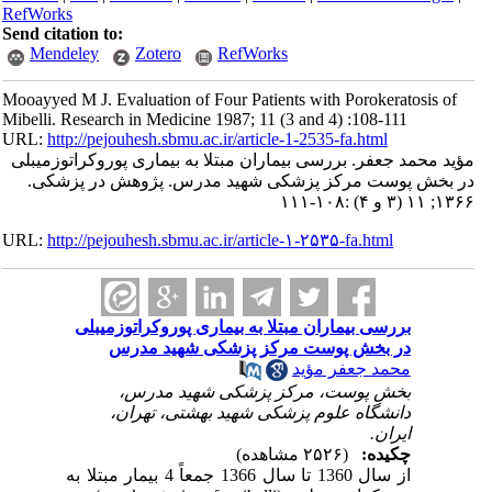
RefWorks
Send citation to:
Mendeley
Zotero
RefWorks
Mooayyed M J. Evaluation of Four Patients with Porokeratosis of
Mibelli. Research in Medicine 1987; 11 (3 and 4) :108-111
URL:
http://pejouhesh.sbmu.ac.ir/article-1-2535-fa.html
مؤید محمد جعفر. بررسی بیماران مبتلا به بیماری پوروکراتوزمیبلی
در بخش پوست مرکز پزشکی شهید مدرس. پژوهش در پزشکی.
۱۳۶۶; ۱۱ (۳ و ۴) :۱۰۸-۱۱۱
URL:
http://pejouhesh.sbmu.ac.ir/article-۱-۲۵۳۵-fa.html
بررسی بیماران مبتلا به بیماری پوروکراتوزمیبلی
در بخش پوست مرکز پزشکی شهید مدرس
محمد جعفر مؤید
بخش پوست، مرکز پزشکی شهید مدرس،
دانشگاه علوم پزشکی شهید بهشتی، تهران،
ایران.
چکیده:
(۲۵۲۶ مشاهده)
از سال 1360 تا سال 1366 جمعاً 4 بیمار مبتلا به