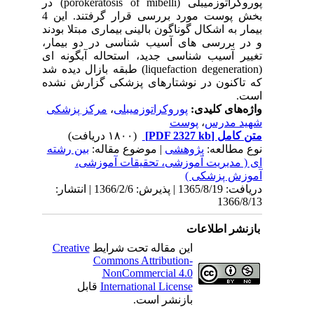
پوروکراتوزمیبلی (
porokeratosis of mibelli
) در
بخش پوست مورد بررسی قرار گرفتند. این 4
بیمار به اشکال گوناگون بالینی بیماری مبتلا بودند
و در بررسی های آسیب شناسی در دو بیمار،
تغییر آسیب شناسی جدید، استحاله آبگونه ای
(
liquefaction degeneration
) طبقه بازال دیده شد
که تاکنون در نوشتارهای پزشکی گزارش نشده
است.
واژه‌های کلیدی:
پوروکراتوزمیبلی
،
مرکز پزشکی
شهید مدرس
،
پوست
متن کامل
[PDF 2327 kb]
(۱۸۰۰ دریافت)
نوع مطالعه:
پژوهشی
| موضوع مقاله:
بین رشته
ای ( مدیریت آموزشی، تحقیقات آموزشی،
آموزش پزشکی )
دریافت: 1365/8/19 | پذیرش: 1366/2/6 | انتشار:
1366/8/13
بازنشر اطلاعات
این مقاله تحت شرایط
Creative
Commons Attribution-
NonCommercial 4.0
International License
قابل
بازنشر است.