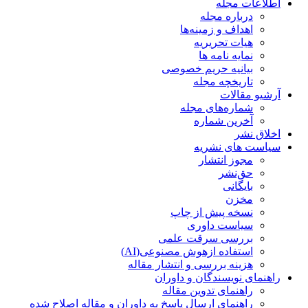
اطلاعات مجله
درباره مجله
اهداف و زمینه‌ها
هیات تحریریه
نمایه نامه ها
بیانیه حریم خصوصی
تاریخچه مجله
آرشیو مقالات
شماره‌های مجله
آخرین شماره
اخلاق نشر
سیاست های نشریه
مجوز انتشار
حق‌نشر
بایگانی
مخزن
نسخه پیش از چاپ
سیاست داوری
بررسی سرقت علمی
استفاده ازهوش مصنوعی(AI)
هزینه بررسی و انتشار مقاله
راهنمای نویسندگان و داوران
راهنمای تدوین مقاله
راهنمای ارسال پاسخ به داوران و مقاله اصلاح شده