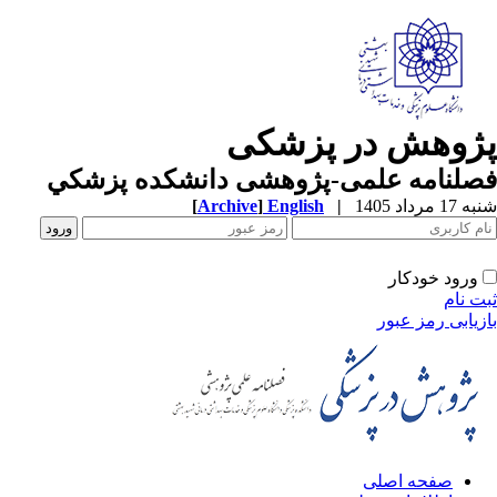
پژوهش در پزشکی
فصلنامه علمی-پژوهشی دانشکده پزشکي
شنبه 17 مرداد 1405
|
English
]
Archive
[
ورود خودکار
ثبت نام
بازیابی رمز عبور
صفحه اصلی