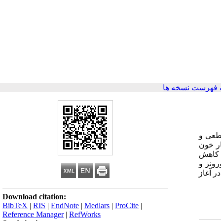
 فهرست نسخه ها
قطعی و
ار خون
ب کاهش
ونز و
ر آغاز
Download citation:
BibTeX
|
RIS
|
EndNote
|
Medlars
|
ProCite
|
Reference Manager
|
RefWorks