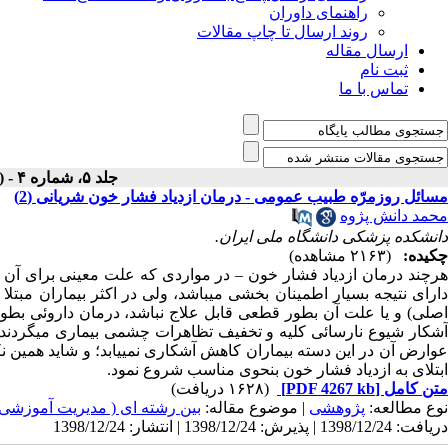
راهنمای داوران
روند ارسال تا چاپ مقالات
ارسال مقاله
ثبت نام
تماس با ما
جلد ۵، شماره ۴ - ( پاییز ۱۳۵۶ )
مسائل روزمرّه طبیب عمومی - درمان ازدیاد فشار خون شریانی (2)
محمد دانش پژوه
دانشکده پزشکی دانشگاه ملی ایران.
چکیده:
(۲۱۶۳ مشاهده)
هرچند درمان ازدیاد فشار خون – در مواردی که علت معینی برای آن وج
دارای نتیجه بسیار اطمینان بخشی می­باشد، ولی در اکثر بیماران مبتلا
اصلی) و یا علت آن بطور قطعی قابل علاج نباشد، درمان داروئی بطور 
آشکار شیوع نارسائی کلیه و تخفیف تظاهرات چشمی بیماری می­گردند
عوارض آن در این دسته بیماران کاهش آشکاری نمی­یابد؛ و شاید همین نکت
ابتلای به ازدیاد فشار خون بنحوی مناسب شروع نمود.
متن کامل
[PDF 4267 kb]
(۱۶۲۸ دریافت)
نوع مطالعه:
پژوهشی
| موضوع مقاله:
بین رشته ای ( مدیریت آموزشی
دریافت: 1398/12/24 | پذیرش: 1398/12/24 | انتشار: 1398/12/24