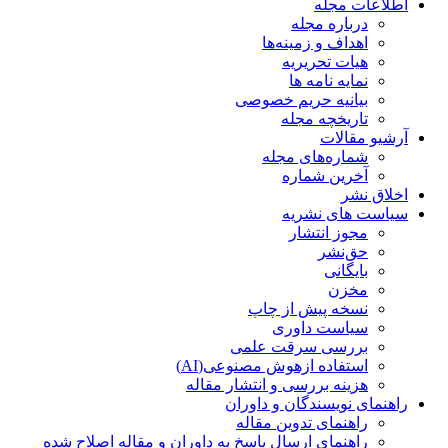
اطلاعات مجله
درباره مجله
اهداف و زمینه‌ها
هیات تحریریه
نمایه نامه ها
بیانیه حریم خصوصی
تاریخچه مجله
آرشیو مقالات
شماره‌های مجله
آخرین شماره
اخلاق نشر
سیاست های نشریه
مجوز انتشار
حق‌نشر
بایگانی
مخزن
نسخه پیش از چاپ
سیاست داوری
بررسی سرقت علمی
استفاده ازهوش مصنوعی(AI)
هزینه بررسی و انتشار مقاله
راهنمای نویسندگان و داوران
راهنمای تدوین مقاله
راهنمای ارسال پاسخ به داوران و مقاله اصلاح شده