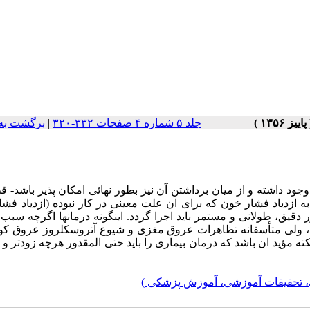
جلد ۵ شماره ۴ صفحات ۳۳۲-۳۲۰
|
برگشت به
ود داشته و از میان برداشتن آن نیز بطور نهائی امکان پذیر باشد- 
 به ازدیاد فشار خون که برای ان علت معینی در کار نبوده (ازدیاد فش
دقیق، طولانی و مستمر باید اجرا گردد. اینگونه درمان­ها اگرچه سب
، ولی متأسفانه تظاهرات عروق مغزی و شیوع آتروسکلروز عروق کور
ه مؤید ان باشد که درمان بیماری را باید حتی المقدور هرچه زودتر و د
، تحقیقات آموزشی، آموزش پزشکی )