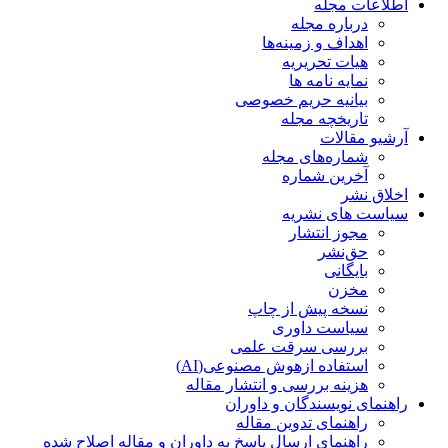
اطلاعات مجله
درباره مجله
اهداف و زمینه‌ها
هیات تحریریه
نمایه نامه ها
بیانیه حریم خصوصی
تاریخچه مجله
آرشیو مقالات
شماره‌های مجله
آخرین شماره
اخلاق نشر
سیاست های نشریه
مجوز انتشار
حق‌نشر
بایگانی
مخزن
نسخه پیش از چاپ
سیاست داوری
بررسی سرقت علمی
استفاده ازهوش مصنوعی(AI)
هزینه بررسی و انتشار مقاله
راهنمای نویسندگان و داوران
راهنمای تدوین مقاله
راهنمای ارسال پاسخ به داوران و مقاله اصلاح شده