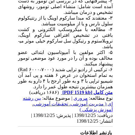
۲- پیشرفت­هایی که در بررسی این تومور به دست
آمده است شامل: منشاء اصلی تومور، روش­های
تشخیص و درمان می­باشد.
۳- معتقدند که مبدا سارکوم اوینگ یا از رتتیکولوم
سلول نارس و یا از میلوسیت می­باشد.
۴- مطالعه با میکروسکپ الکترونی و کشت
بافتی در تشخیص افتراقی سارکوم اوینگ،
نروبلاستوم و رتیکول سل سارکوم خیلی موثر می­
باشد.
۵- اکثر مولفین با آمپوتاسیون ابتدائی عضو
مخالف بوده و آن را در مورد عود موضعی تومور
پیشنهاد می­کنند.
۶- ترکیبی از رادیو تراپی شدید (۷۰۰۰-۶۰۰۰ Rad)
به تمام استخوان در عرض ۶ هفته و پی آمد آن
شیمیو تراپی با ۳ و به طور ارجح با ۴ دارو به طور
همزمان بیشترین نتیجه طول عمر را دارد.
متن کامل
[PDF 1519 kb]
(۱۶۸۶ دریافت)
نوع مطالعه:
مروری
| موضوع مقاله:
بین رشته
ای ( مدیریت آموزشی، تحقیقات آموزشی،
آموزش پزشکی )
دریافت: 1398/12/25 | پذیرش: 1398/12/25 |
انتشار: 1398/12/25
بازنشر اطلاعات