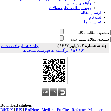
راهنمای داوران
روند ارسال تا چاپ مقالات
ارسال مقاله
ثبت نام
تماس با ما
جلد ۸، شماره ۲ - ( پاییز ۱۳۶۲ )
جلد ۸ شماره ۲ صفحات
۱۶۱-۱۵۶
|
برگشت به فهرست نسخه ها
Download citation:
BibTeX
|
RIS
|
EndNote
|
Medlars
|
ProCite
|
Reference Manager
|