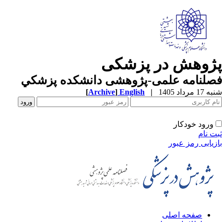
ژوهش در پزشکی
صلنامه علمی-پژوهشی دانشکده پزشکي
1 مرداد 1405
|
English
]
Archive
[
ورود خودکار
ت نام
زیابی رمز عبور
صفحه اصلی