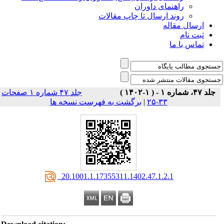
راهنمای داوران
روند ارسال تا چاپ مقالات
ارسال مقاله
ثبت نام
تماس با ما
جلد ۴۷، شماره ۱ - ( ۱-۱۴۰۲ )
جلد ۴۷ شماره ۱ صفحات
۳۳-۲۵
|
برگشت به فهرست نسخه ها
‎ 20.1001.1.17355311.1402.47.1.2.1