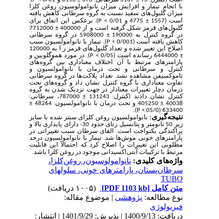
با انجام تیمار و افزایش میزان نانوامولوسیون روغن کلزا
میزان گلبول‌های سفید نسبت به گروه سرطانی کاهش یافته
است
(1557
±
4775 و 0/01
). برعکس این اتفاق برای
P <
گلبول‌های قرمز شکل گرفته است و
از 400000
±
7712000
در گروه کنترل به 190000
±
5908000 در گروه سرطانی
کاهش یافته است (0/001
). تیمار با نانوامولسیون سبب
P <
اصلاح این تغییر شده و تعداد گلبول‌های قرمز ر ا به 120000
±
6444000 رسانده است (0/05
)
در مورد هموگلوبین و
.
P <
پارامترهای مرتبط با آن اختلاف معناداری بین گروه‌های
کنترل و سرطانی و تحت درمان با نانوامولسیون و
تاموکسیفن مشاهده نشد. تعداد پلاکت‌ها در گروه سرطانی
تفاوت معناداری با گروه کنترل نشان داد و گروه‌های تحت
درمان دچار تغییرات معنادار در جهت نزدیک شدن به گروه
کنترل نشان دادند (کنترل: 131243
±
787000، سرطانی:
40038
±
405250 و تحت درمان با نانوامولسیون: 48264
±
)
633400 (05/0
.
P <
نتیجه
گیری
:
نانوامولسیون روغن کلزای سنتز شده با سایز
زیر 50 نانومتر و پتانسیل زتای حدود 30- دارای پایداری بالا و
پراکندگی یکنواخت است. القای سرطان سبب تغییراتی در
پارامترهای خونی موش‌ها شد. تیمار با نانوامولسیون درحد
مطلوبی این تغییرات را اصلاح کرد که احتمالآ این قابلیت
مرتبط
با ترکیبات آنتی‌اکسیدانی موجود در روغن کلزا باشد.
واژه‌های کلیدی:
نانوامولوسیون، روغن‌کلزا،
سرطان‌پستان، پارامترهای خونی، سلولهای
TUBO
متن کامل
[PDF 1103 kb]
(۱۰۰۵ دریافت)
نوع مطالعه:
پژوهشی
| موضوع مقاله:
فیزیولوژی
دریافت: 1400/9/13 | پذیرش: 1401/9/29 | انتشار: