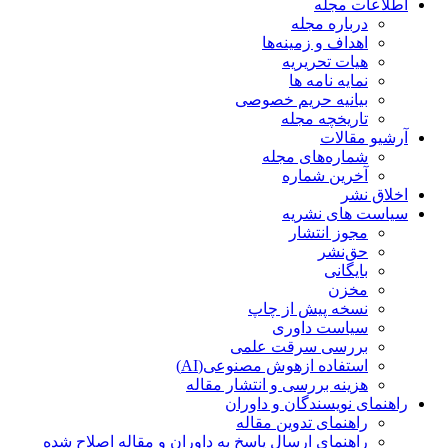
اطلاعات مجله
درباره مجله
اهداف و زمینه‌ها
هیات تحریریه
نمایه نامه ها
بیانیه حریم خصوصی
تاریخچه مجله
آرشیو مقالات
شماره‌های مجله
آخرین شماره
اخلاق نشر
سیاست های نشریه
مجوز انتشار
حق‌نشر
بایگانی
مخزن
نسخه پیش از چاپ
سیاست داوری
بررسی سرقت علمی
استفاده ازهوش مصنوعی(AI)
هزینه بررسی و انتشار مقاله
راهنمای نویسندگان و داوران
راهنمای تدوین مقاله
راهنمای ارسال پاسخ به داوران و مقاله اصلاح شده