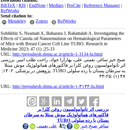
Download citation:
BibTeX
|
RIS
|
EndNote
|
Medlars
|
ProCite
|
Reference Manager
|
RefWorks
Send citation to:
Mendeley
Zotero
RefWorks
Sobhkhiz S, Neamati A, Baharara J, Rahattalab A. Investigating the
Effects of Canola oil Nanoemulsion on Hematological Parameters
of Mice with Breast Cancer Cell Line TUBO. Research in
Medicine 2023; 47 (1) :25-33
URL:
http://pejouhesh.sbmu.ac.ir/article-1-3134-fa.html
صبح خیز ساغر، نعمتی علی، بهارآرا جواد، راحت طلب امیر. بررسی
اثر نانوامولسیون روغن کلزا بر فاکتورهای هماتولوژیک موش مبتلا
به سرطان پستان با رده سلولی TUBO. پژوهش در پزشکی. ۱۴۰۲;
۴۷ (۱) :۲۵-۳۳
URL:
http://pejouhesh.sbmu.ac.ir/article-۱-۳۱۳۴-fa.html
بررسی اثر نانوامولسیون روغن کلزا بر
فاکتورهای هماتولوژیک موش مبتلا به سرطان
پستان با رده سلولی TUBO
ساغر صبح خیز
،
علی نعمتی