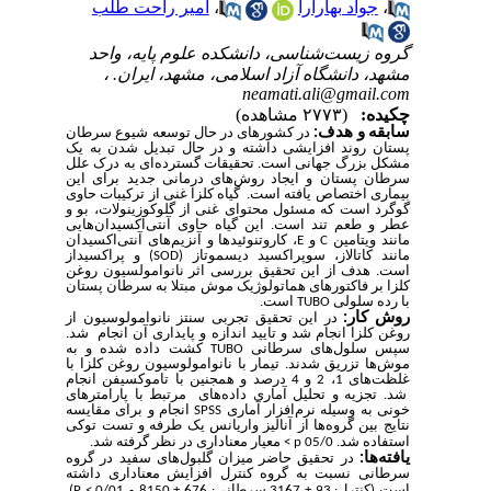
،
جواد بهارآرا
،
امیر راحت طلب
گروه زیست‌شناسی، دانشکده علوم پایه، واحد
مشهد، دانشگاه آزاد اسلامی، مشهد، ایران. ،
neamati.ali@gmail.com
چکیده:
(۲۷۷۳ مشاهده)
سابقه و هدف:
در کشورهای در حال توسعه شیوع سرطان
پستان روند افزایشی داشته و در حال تبدیل شدن به یک
مشکل بزرگ جهانی است. تحقیقات گسترده‌ای به درک علل
سرطان پستان و ایجاد روش‌های درمانی جدید برای این
بیماری اختصاص یافته است. گیاه کلزا غنی از ترکیبات حاوی
گوگرد است که مسئول محتوای غنی از گلوکوزینولات، بو و
عطر و طعم تند است. این گیاه حاوی آنتی‌اکسیدان‌هایی
مانند ویتامین
و
، کاروتنوئیدها و آنزیم‌های آنتی‌اکسیدان
E
C
مانند کاتالاز، سوپراکسید دیسموتاز (
) و پراکسیداز
SOD
است. هدف از این تحقیق
بررسی اثر نانوامولسیون روغن
کلزا بر فاکتورهای هماتولوژیک موش مبتلا به سرطان پستان
با رده سلولی
است.
TUBO
روش کار:
در این تحقیق
تجربی سنتز نانوامولوسیون از
روغن کلزا انجام شد و تایید اندازه و پایداری آن انجام شد.
سپس سلول‌های سرطانی
کشت داده شده و به
TUBO
موش‌ها تزریق شدند. تیمار با نانوامولوسیون روغن کلزا با
غلظت‌های 1، 2 و 4 درصد و همجنین با تاموکسیفن انجام
شد. تجزیه و تحلیل آماری داده‌های مرتبط با پارامترهای
خونی به وسیله نرم‌افزار آماری
انجام و برای مقایسه
SPSS
نتایج بین گروه‌ها از آنالیز واریانس یک طرفه و تست توکی
استفاده شد. 05/0
معیار معناداری در نظر گرفته شد.
<
p
یافته
ها:
در تحقیق حاضر میزان گلبول‌های سفید در گروه
سرطانی نسبت به گروه کنترل افزایش معناداری داشته
است (کنترل:
93
±
3167 سرطانی: 676
±
8150 و 0/01
).
P <