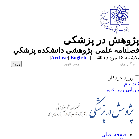
ژوهش در پزشکی
صلنامه علمی-پژوهشی دانشکده پزشکي
ه 18 مرداد 1405
|
English
]
Archive
[
ورود خودکار
ت نام
زیابی رمز عبور
صفحه اصلی