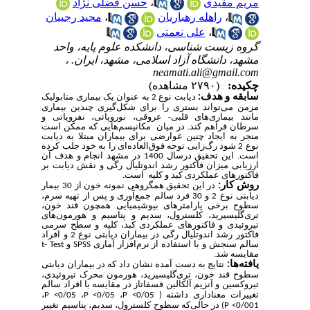
مریم مفیدی
،
حسن فضلی نژاد
،
راهله رهباریان
،
مجید رجبیان
،
علی نعمتی
گروه زیست شناسی، دانشکده علوم پایه، واحد
مشهد، دانشگاه آزاد اسلامی، مشهد، ایران. ،
neamati.ali@gmail.com
چکیده:
(۲۷۹۰ مشاهده)
سابقه و هدف
:
دیابت نوع 2 به عنوان یک بیماری متابولیک
مزمن می
تواند بستری را برای شکل
گیری چندین بیماری
مانند بیماری
های قلبی- عروقی، نوروپاتی، نفروپاتی و
سرطان فراهم کند. در میان مکانیسم
هایی که ممکن است
منجر به ایجاد چنین عوارضی برای بیماران مبتلا به دیابت
نوع 2 شود رگ‌زایی توجه فوق‌العاده‌ای را به خود جلب کرده
است. این تحقیق درسال 1400 در مشهد انجام و هدف آن
ارزیابی میزان فاکتور رشد اندوتلیال رگی و نقش دیابت بر
فاکتورهای عملکردی کبد و کلیه است.
روش کار:
در این تحقیق هم­گروهی نمونه خون از 30 بیمار
دیابتی نوع 2 و 30 فرد سالم جمع‌آوری و پس از تهیه سرم،
سطوح برخی پارامترهای بیوشیمیایی همچون قند خون،
تری
گلیسیرید، کلسترول، سدیم و پتاسیم و هورمون
های
تیروئیدی و فاکتورهای عملکردی کبد، کلیه و سطح سرمی
فاکتور رشد اندوتلیال رگی در بیماران دیابتی نوع 2 و افراد
سالم سنجش و با استفاده از نرم
افزار آماری
SPSS
و
t- Test
مقایسه شد.
یافته
ها:
نتایج به دست آمده نشان داد
که در بیماران دیابتی
سطوح قند خون، تری
گلیسیرید، هورمون محرک تیروئیدی،
تیروکسین و آنزیم آلکالین فسفاتاز در مقایسه با افراد سالم
تغییرات معناداری داشته (
0/05
P <
،
0/05
P <
،
0/05
P <
،
0/001
P <
) در حالی
که سطوح کلسترول، سدیم، پتاسیم تغییر