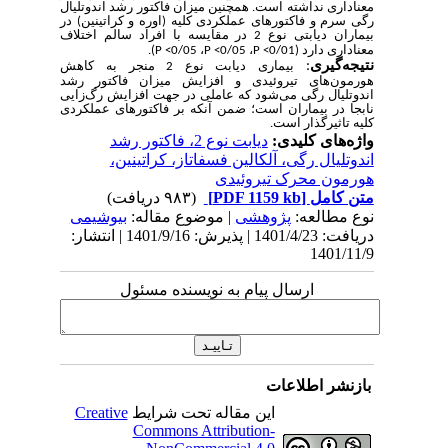
معناداری نداشته است. همچنین میزان فاکتور رشد اندوتلیال
رگی سرم و فاکتورهای عملکردی کلیه (اوره و کراتینین) در
بیماران دیابتی نوع 2 در مقایسه با افراد سالم اختلاف
معناداری دارد (0/01
P <
،
0/05
P <
،
0/05
P <
)
.
نتیجه
گیری
:
بیماری دیابت نوع 2 منجر به کاهش
هورمون
های تیروئیدی و افزایش میزان فاکتور رشد
اندوتلیال رگی می
شود که عاملی در جهت افزایش رگ‌زایی
نابجا در بیماران است؛ ضمن آنکه بر فاکتورهای عملکردی
کلیه تاثیرگذار است.
واژه‌های کلیدی:
دیابت نوع 2، فاکتور رشد
اندوتلیال رگی، آلکالین فسفاتاز، کراتینین،
هورمون محرک تیروئیدی
متن کامل
[PDF 1159 kb]
(۹۸۳ دریافت)
نوع مطالعه:
پژوهشی
| موضوع مقاله:
بیوشیمی
دریافت: 1401/4/23 | پذیرش: 1401/9/16 | انتشار:
1401/11/9
ارسال پیام به نویسنده مسئول
بازنشر اطلاعات
این مقاله تحت شرایط
Creative
Commons Attribution-