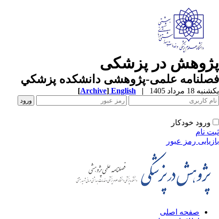
ژوهش در پزشکی
صلنامه علمی-پژوهشی دانشکده پزشکي
ه 18 مرداد 1405
|
English
]
Archive
[
ورود خودکار
ت نام
زیابی رمز عبور
صفحه اصلی