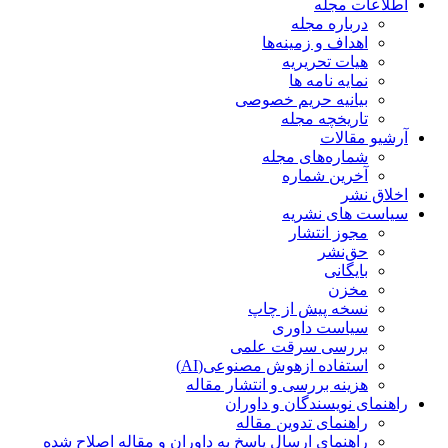
اطلاعات مجله
درباره مجله
اهداف و زمینه‌ها
هیات تحریریه
نمایه نامه ها
بیانیه حریم خصوصی
تاریخچه مجله
آرشیو مقالات
شماره‌های مجله
آخرین شماره
اخلاق نشر
سیاست های نشریه
مجوز انتشار
حق‌نشر
بایگانی
مخزن
نسخه پیش از چاپ
سیاست داوری
بررسی سرقت علمی
استفاده ازهوش مصنوعی(AI)
هزینه بررسی و انتشار مقاله
راهنمای نویسندگان و داوران
راهنمای تدوین مقاله
راهنمای ارسال پاسخ به داوران و مقاله اصلاح شده