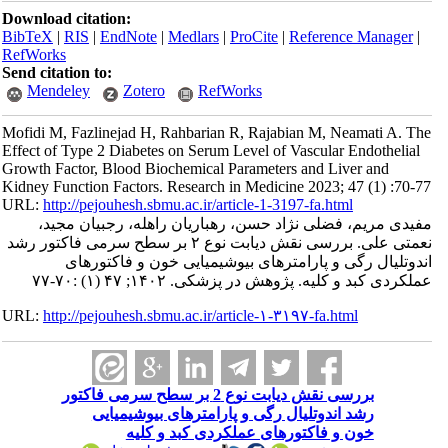
Download citation:
BibTeX
|
RIS
|
EndNote
|
Medlars
|
ProCite
|
Reference Manager
|
RefWorks
Send citation to:
Mendeley
Zotero
RefWorks
Mofidi M, Fazlinejad H, Rahbarian R, Rajabian M, Neamati A. The
Effect of Type 2 Diabetes on Serum Level of Vascular Endothelial
Growth Factor, Blood Biochemical Parameters and Liver and
Kidney Function Factors. Research in Medicine 2023; 47 (1) :70-77
URL:
http://pejouhesh.sbmu.ac.ir/article-1-3197-fa.html
مفیدی مریم، فضلی نژاد حسن، رهباریان راهله، رجبیان مجید،
نعمتی علی. بررسی نقش دیابت نوع ۲ بر سطح سرمی فاکتور رشد
اندوتلیال رگی و پارامترهای بیوشیمیایی خون و فاکتورهای
عملکردی کبد و کلیه. پژوهش در پزشکی. ۱۴۰۲; ۴۷ (۱) :۷۰-۷۷
URL:
http://pejouhesh.sbmu.ac.ir/article-۱-۳۱۹۷-fa.html
بررسی نقش دیابت نوع 2 بر سطح سرمی فاکتور
رشد اندوتلیال رگی و پارامترهای بیوشیمیایی
خون و فاکتورهای عملکردی کبد و کلیه