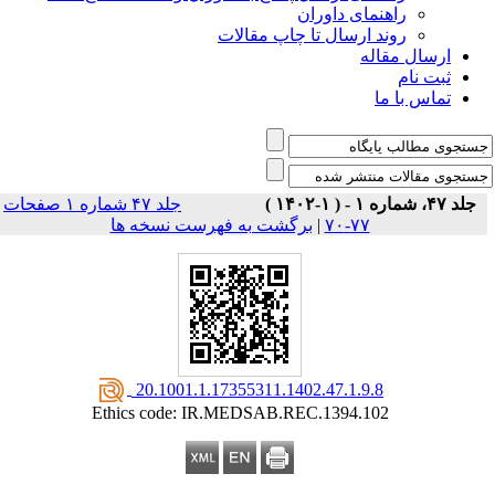
راهنمای داوران
روند ارسال تا چاپ مقالات
ارسال مقاله
ثبت نام
تماس با ما
جلد ۴۷، شماره ۱ - ( ۱-۱۴۰۲ )
جلد ۴۷ شماره ۱ صفحات
۷۷-۷۰
|
برگشت به فهرست نسخه ها
‎ 20.1001.1.17355311.1402.47.1.9.8
Ethics code: IR.MEDSAB.REC.1394.102