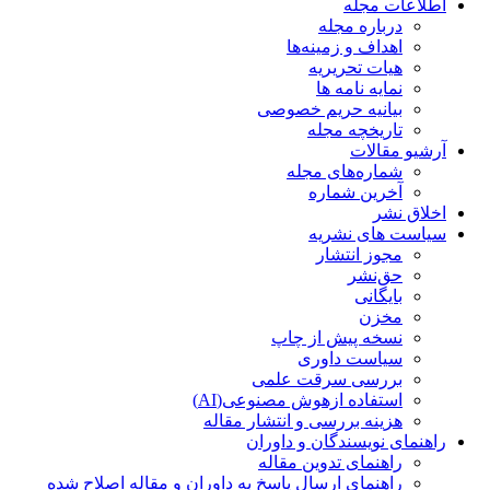
اطلاعات مجله
درباره مجله
اهداف و زمینه‌ها
هیات تحریریه
نمایه نامه ها
بیانیه حریم خصوصی
تاریخچه مجله
آرشیو مقالات
شماره‌های مجله
آخرین شماره
اخلاق نشر
سیاست های نشریه
مجوز انتشار
حق‌نشر
بایگانی
مخزن
نسخه پیش از چاپ
سیاست داوری
بررسی سرقت علمی
استفاده ازهوش مصنوعی(AI)
هزینه بررسی و انتشار مقاله
راهنمای نویسندگان و داوران
راهنمای تدوین مقاله
راهنمای ارسال پاسخ به داوران و مقاله اصلاح شده