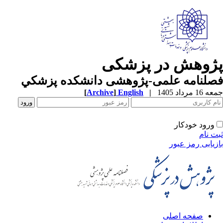
ژوهش در پزشکی
صلنامه علمی-پژوهشی دانشکده پزشکي
1 مرداد 1405
|
English
]
Archive
[
ورود خودکار
ت نام
زیابی رمز عبور
صفحه اصلی