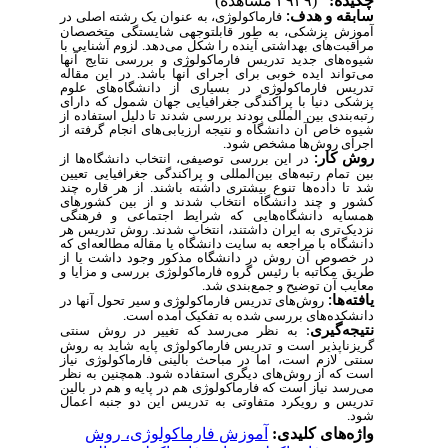
چکیده:
(۲۹۴۹ مشاهده)
سابقه و هدف
:
فارماکولوژی، به عنوان یک رشته اصلی در
آموزش پزشکی، به طور قابل­توجهی شایستگی متخصصان
مراقبت‌های بهداشتی آینده را شکل می‌دهد. لزوم آشنایی با
شیوه‌های جدید تدریس فارماکولوژی و بررسی نتایج آنها
می‌تواند ایده خوبی برای اجرای آنها باشد. در این مقاله
تدریس فارماکولوژی در بسیاری از دانشگاه‌های علوم
پزشکی دنیا با پراکندگی جغرافیایی جهان شمول که دارای
رتبه‌بندی بین المللی بودند بررسی شدند تا دلیل استفاده از
شیوه خاص آن دانشگاه و نتیجه ارزیابی‌های انجام گرفته از
اجرای روش‌ها مشخص شود.
روش کار:
در این بررسی توصیفی، انتخاب دانشگاه‌ها از
بین تمام رتبه‌های بین‌المللی و پراکندگی جغرافیایی تعیین
شد تا داده‌ها تنوع بیشتری داشته باشند. از هر قاره چند
کشور و چند دانشگاه انتخاب شدند و از بین کشورهای
همسایه دانشگاه‌هایی که شرایط اجتماعی و فرهنگی
نزدیک‌تری به ایران داشتند، انتخاب شدند. روش تدریس هر
دانشگاه با مراجعه به سایت دانشگاه یا مقاله مطالعه‌ای که
در خصوص آن روش در دانشگاه مذکور وجود داشت یا از
طریق مکاتبه با رئیس گروه فارماکولوژی بررسی و مزایا و
معایب آن توضیح و جمع‌بندی شد.
یافته
ها:
روش‌های تدریس فارماکولوژی و سیر تحول آنها در
دانشکده‌های بررسی شده به تفکیک آمده است.
نتیجه
گیری
:
به نظر می‌رسد که تغییر در روش سنتی
گریز‌ناپذیر است و تدریس فارماکولوژی پایه شاید به روش
سنتی لازم است، اما در مباحث بالینی فارماکولوژی نیاز
است که از روش‌های دیگری استفاده شود. همچنین به نظر
می‌رسد نیاز است که فارماکولوژی هم در پایه و هم در بالین
تدریس و رویکرد متفاوتی به تدریس این دو جنبه اعمال
شود.
واژه‌های کلیدی:
آموزش فارماکولوژی، روش