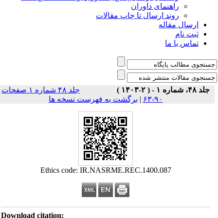
راهنمای داوران
روند ارسال تا چاپ مقالات
ارسال مقاله
ثبت نام
تماس با ما
جلد ۴۸، شماره ۱ - ( ۲-۱۴۰۳ )
جلد ۴۸ شماره ۱ صفحات
۹۰-۶۳
|
برگشت به فهرست نسخه ها
Ethics code: IR.NASRME.REC.1400.087
Download citation: