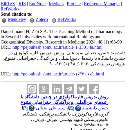
BibTeX
|
RIS
|
EndNote
|
Medlars
|
ProCite
|
Reference Manager
|
RefWorks
Send citation to:
Mendeley
Zotero
RefWorks
Daneshmand H, Ziai S A. The Teaching Method of Pharmacology
in Several Universities with International Rankings and
Geographical Diversity. Research in Medicine 2024; 48 (1) :63-90
URL:
http://pejouhesh.sbmu.ac.ir/article-1-3301-fa.html
دانشمند حسن، ضیائی سید علی. ‌روش تدریس فارماکولوژی در
چندین دانشگاه با رتبه‌های بین‌المللی و پراکندگی جغرافیایی متنوع.
پژوهش در پزشکی. ۱۴۰۳; ۴۸ (۱) :۶۳-۹۰
URL:
http://pejouhesh.sbmu.ac.ir/article-۱-۳۳۰۱-fa.html
‌روش تدریس فارماکولوژی در چندین دانشگاه با
رتبه‌های بین‌المللی و پراکندگی جغرافیایی متنوع
حسن دانشمند
،
سید علی ضیائی
گروه فارماکولوژی، دانشکده پزشکی، دانشگاه
علوم پزشکی شهید بهشتی، تهران، ایران. ،
aliziai@sbmu.ac.ir