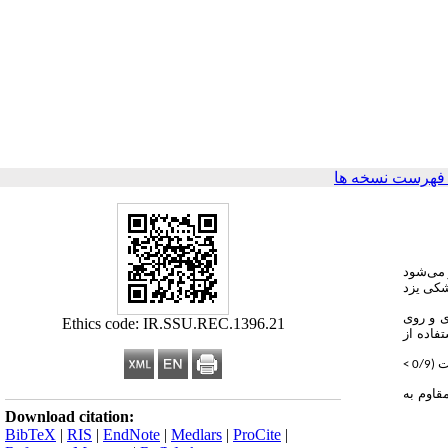
فهرست نسخه ها
 می‌شود
شکی یزد
واب‌ها جمع‌آوری و روی
Ethics code: IR.SSU.REC.1396.21
تفاده از
ت
(0/9
>
قاوم به
Download citation:
BibTeX
|
RIS
|
EndNote
|
Medlars
|
ProCite
|