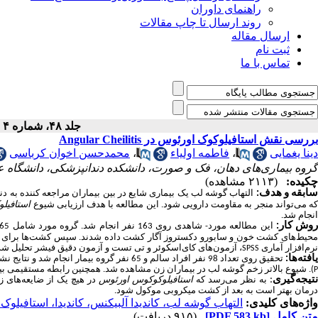
راهنمای داوران
روند ارسال تا چاپ مقالات
ارسال مقاله
ثبت نام
تماس با ما
جلد ۴۸، شماره ۴ - ( ۱۲-۱۴۰۳ )
بررسی نقش استافیلوکوک اورئوس در Angular Cheilitis
دینا یغمایی
،
فاطمه اولیاء
،
محمدحسن اخوان کرباسی
گروه بیماری‌های دهان، فک و صورت، دانشکده دندانپزشکی، دانشگاه ع
چکیده:
(۲۱۱۳ مشاهده)
سابقه و هدف
:
التهاب گوشه لب یک بیماری شایع در بین بیماران مراجعه ­کننده به 
ه می‌تواند منجر به مقاومت دارویی شود.
این مطالعه با هدف ارزیابی شیوع
استافیل
انجام شد.
وش کار:
حیط‌های کشت خون و سابورو دکستروز آگار کشت داده شدند.
سپس کشت‌ها برای 
نرم‌افزار آماری
، آزمون‌های کای‌اسکوئر و تی تست و آزمون دقیق فیشر تحلیل ش
SPSS
افته
ها:
تحقیق روی تعداد 98 نفر افراد سالم و 65 نفر گروه بیمار انجام شد و نتایج نشان داد که
). شیوع بالاتر زخم گوشه لب در بیماران زن مشاهده شد. همچنین رابطه مستقیمی بی
P
تیجه
گیری
:
به نظر می‌رسد که
استافیلوکوکوس اورئوس
در هیچ یک از ضایعه‌های 
درمان بهتر است به بعد از کشت میکروبی موکول شود.
واژه‌های کلیدی:
التهاب گوشه لب، کاندیدا آلبیکنس، کاندیدا، استافیلو
متن کامل
[PDF 583 kb]
(۹۱۵ دریافت)