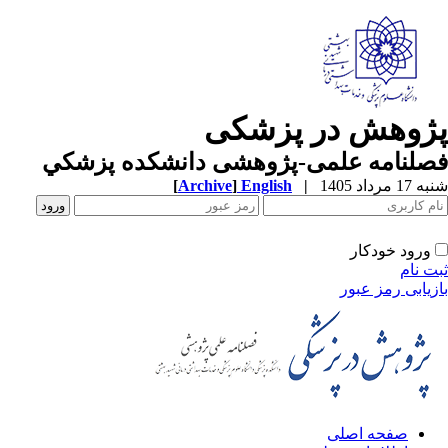
پژوهش در پزشکی
فصلنامه علمی-پژوهشی دانشکده پزشکي
شنبه 17 مرداد 1405
|
English
]
Archive
[
ورود خودکار
ثبت نام
بازیابی رمز عبور
صفحه اصلی