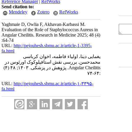
Reference Manager
|
RefWorks
Send citation to:
Mendeley
Zotero
RefWorks
Yaghmaie D, Owlia F, Akhavan-Karbassi M.
Evaluation of the Role of Staphylococcus Aureus in
Angular Cheilitis. Research in Medicine 2025; 48 (4)
:64-74
URL:
http://pejouhesh.sbmu.ac.ir/article-1-3395-
fa.html
یغمایی دینا، اولیاء فاطمه، اخوان کرباسی
محمدحسن. بررسی نقش استافیلوکوک اورئوس در
Angular Cheilitis. پژوهش در پزشکی. ۱۴۰۳; ۴۸ (۴)
:۶۴-۷۴
URL:
http://pejouhesh.sbmu.ac.ir/article-۱-۳۳۹۵-
fa.html