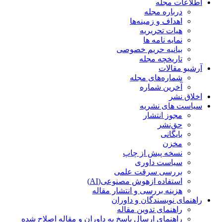
اطلاعات مجله
درباره مجله
اهداف و زمینه‌ها
هیات تحریریه
نمایه نامه ها
بیانیه حریم خصوصی
تاریخچه مجله
آرشیو مقالات
شماره‌های مجله
آخرین شماره
اخلاق نشر
سیاست های نشریه
مجوز انتشار
حق‌نشر
بایگانی
مخزن
نسخه پیش از چاپ
سیاست داوری
بررسی سرقت علمی
استفاده ازهوش مصنوعی(AI)
هزینه بررسی و انتشار مقاله
راهنمای نویسندگان و داوران
راهنمای تدوین مقاله
راهنمای ارسال پاسخ به داوران و مقاله اصلاح شده