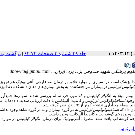
جلد ۴۸ شماره ۴ صفحات ۷۴-۶۴
|
برگشت به 
لوم پزشکی شهید صدوقی یزد، یزد، ایران. ،
dr.owlia@gmail.com
دندانپزشک است.
در بسیاری از موارد علاوه بر درمان ضد قارچی، آنتی‌بیوتیک هم تجویز
وکوکوس اورئوس
در بیماران مراجعه‌کننده به بخش بیماری‌های دهان دانشکده دندانپز
این مطالعه مورد- شاهدی روی 163 نفر انجام شد. گروه مورد شامل 65 بیمار مبتلا به انگولار کیلیتیس و 98 مورد فرد سالم بررسی شدند. س
وجود
استافیلوکوکوس اورئوس
و کاندیدا آلبیکانس با دقت ارزیابی شدند.
داده‌ها با اس
دند. سطح معناداری
کمتر از 05/0 در نظر گرفته شد
.
P-value
استافیلوکوکوس اورئوس
نه در گروه بیماران و نه در گروه شاهد وجود نداش
ن وجود زخم گوشه لب و کاندیدا آلبیکانس وجود داشت.
زخم گوشه لب یافت نشد.
مصرف آنتی‌بیوتیک برای درمان انگولار کیلیتیس در موارد م
ک اورئوس