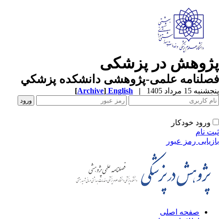
پژوهش در پزشکی
فصلنامه علمی-پژوهشی دانشکده پزشکي
پنجشنبه 15 مرداد 1405
|
English
]
Archive
[
ورود خودکار
ثبت نام
بازیابی رمز عبور
صفحه اصلی