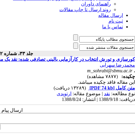
راهنمای داوران
روند ارسال تا چاپ مقالات
ارسال مقاله
ثبت نام
تماس با ما
جلد ۳۳، شماره ۲ - ( ۹-۱۳۸۸ )
کورسازی و تورش انتخاب در کارآزمایی بالینی تصادفی شده: نقد یک مق
محمدرضا سهرابی
m_sohrabi@sbmu.ac.ir
،
چکیده:
(۷۸۷۷ مشاهده)
این مقاله فاقد چکیده می​باشد.
متن کامل
[PDF 74 kb]
(۱۳۲۸۹ دریافت)
نوع مطالعه:
نقد
| موضوع مقاله:
ارتوپدی
دریافت: 1388/9/18 | انتشار: 1388/8/24
ارسال پیام 