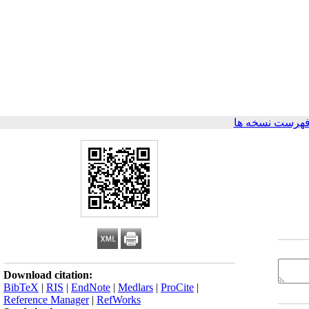
فهرست نسخه ها
Download citation:
BibTeX
|
RIS
|
EndNote
|
Medlars
|
ProCite
|
Reference Manager
|
RefWorks