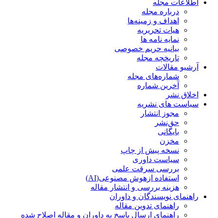
اطلاعات مجله
درباره مجله
اهداف و زمینه‌ها
هیات تحریریه
نمایه نامه ها
بیانیه حریم خصوصی
تاریخچه مجله
آرشیو مقالات
شماره‌های مجله
آخرین شماره
اخلاق نشر
سیاست های نشریه
مجوز انتشار
حق‌نشر
بایگانی
مخزن
نسخه پیش از چاپ
سیاست داوری
بررسی سرقت علمی
استفاده ازهوش مصنوعی(AI)
هزینه بررسی و انتشار مقاله
راهنمای نویسندگان و داوران
راهنمای تدوین مقاله
راهنمای ارسال پاسخ به داوران و مقاله اصلاح شده