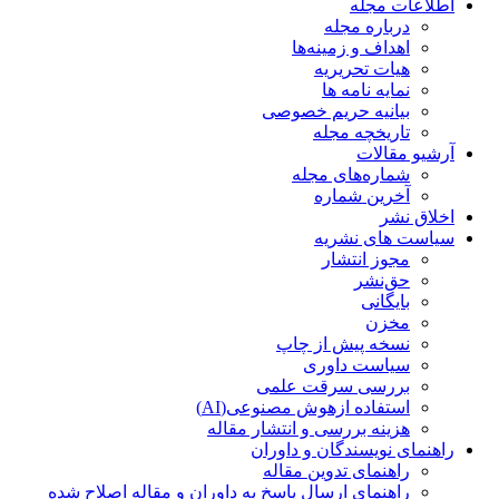
اطلاعات مجله
درباره مجله
اهداف و زمینه‌ها
هیات تحریریه
نمایه نامه ها
بیانیه حریم خصوصی
تاریخچه مجله
آرشیو مقالات
شماره‌های مجله
آخرین شماره
اخلاق نشر
سیاست های نشریه
مجوز انتشار
حق‌نشر
بایگانی
مخزن
نسخه پیش از چاپ
سیاست داوری
بررسی سرقت علمی
استفاده ازهوش مصنوعی(AI)
هزینه بررسی و انتشار مقاله
راهنمای نویسندگان و داوران
راهنمای تدوین مقاله
راهنمای ارسال پاسخ به داوران و مقاله اصلاح شده