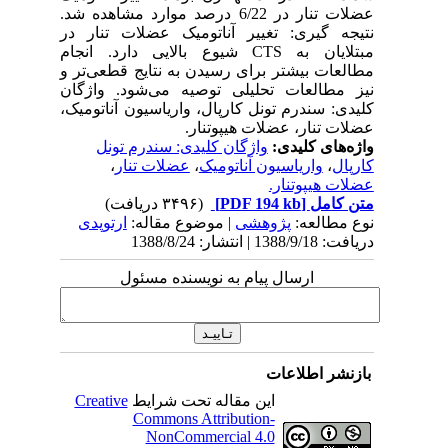
عضلات تنار در 6/22 درصد موارد مشاهده شد.
نتیجه گیری: تغییر آناتومیک عضلات تنار در
مبتلایان به CTS شیوع بالایی دارد. انجام
مطالعات بیشتر برای رسیدن به نتایج قطعی‌تر و
نیز مطالعات تحلیلی توصیه می‌شود. واژگان
کلیدی: سندرم تونل کارپال، واریاسیون آناتومیک،
عضلات تنار، عضلات هیپوتنار.
واژه‌های کلیدی:
واژگان کلیدی: سندرم تونل
کارپال
،
واریاسیون آناتومیک
،
عضلات تنار
،
عضلات هیپوتنار.
متن کامل
[PDF 194 kb]
(۳۴۹۶ دریافت)
نوع مطالعه:
پژوهشی
| موضوع مقاله:
ارتوپدی
دریافت: 1388/9/18 | انتشار: 1388/8/24
ارسال پیام به نویسنده مسئول
بازنشر اطلاعات
این مقاله تحت شرایط
Creative
Commons Attribution-
NonCommercial 4.0