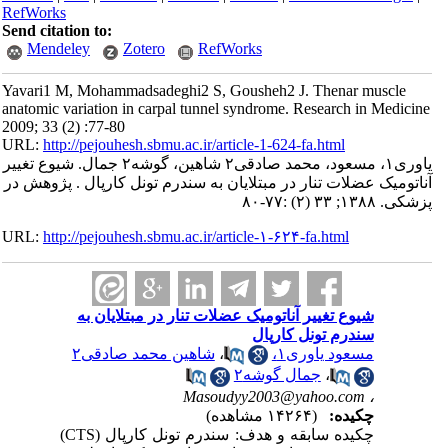
RefWorks
Send citation to:
Mendeley
Zotero
RefWorks
Yavari1 M, Mohammadsadeghi2 S, Gousheh2 J. Thenar muscle
anatomic variation in carpal tunnel syndrome. Research in Medicine
2009; 33 (2) :77-80
URL:
http://pejouhesh.sbmu.ac.ir/article-1-624-fa.html
یاوری۱، مسعود، محمد صادقی۲ شاهین، گوشه۲ جمال. شیوع تغییر
آناتومیک عضلات تنار در مبتلایان به سندرم تونل کارپال . پژوهش در
پزشکی. ۱۳۸۸; ۳۳ (۲) :۷۷-۸۰
URL:
http://pejouhesh.sbmu.ac.ir/article-۱-۶۲۴-fa.html
شیوع تغییر آناتومیک عضلات تنار در مبتلایان به
سندرم تونل کارپال
مسعود یاوری۱،
،
شاهین محمد صادقی۲
،
جمال گوشه۲
Masoudyy2003@yahoo.com
،
چکیده:
(۱۴۲۶۴ مشاهده)
چکیده سابقه و هدف: سندرم تونل کارپال (CTS)