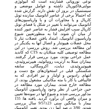
نوعی نوروپاتی فشارنده است که اتیولوژی
مولتی‌فاکتوریال داشته و عوامل موضعی و
سیستمیک در بروز آن نقش دارند. گزارش شده
که احتمالاً برخی از عناصر آناتومیک سازنده تونل
کارپال و یا مجاورات آن و یا واریاسیون‌های
آناتومیک می‌توانند با تغییر در شکل یا فضای تونل
کارپال سبب افزایش فشار به عناصر عبور کننده
از میان آن شوند. لذا به منظورتعیین شیوع
واریاسیون آناتومیک، امتداد یافتن عضلات تنار تا
محل عضلات هیپوتنار و اتصال آنها به یکدیگر در
این مطالعه بررسی شد. روش بررسی: در این
مطالعه توصیفی کلیه مبتلایان به CTS که کاندید
عمل جراحی بودند، مورد بررسی قرار گرفتند.
بیماران مبتلا به آرتریت روماتوئید، هیپرتیروئیدی،
هیپوتیروئیدی، دیابت، آکرومگالی، سابقه
شکستگی قبلی در استخوان‌های مچ دست و
انتهای رادیوس و اولنار و نیز افرادی که به
قالیبافی یا کار با مته مکانیکی مشغول بودند، از
مطالعه خارج شدند. بیماران مورد مطالعه در
حین جراحی از نظر وجود واریاسیون آناتومیک
مذکور بررسی شدند و شیوع آنها در نمونه‌ها تعیین
و میزان واقعی آن برآورد گردید. یافته ها: 155
بیمار با میانگین سنی 23±9/57 سال بررسی
شدند. 3/90 درصد آنها زن بودند. تغییر آناتومیک