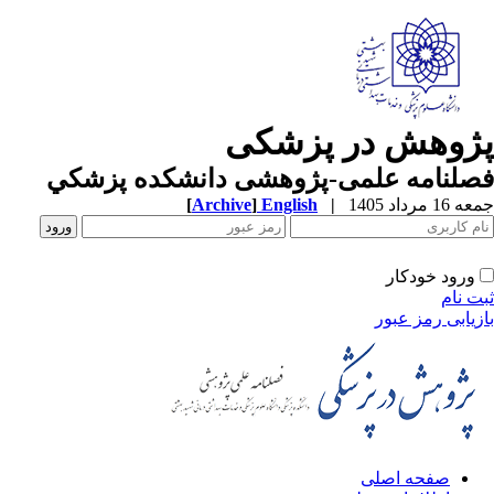
ژوهش در پزشکی
صلنامه علمی-پژوهشی دانشکده پزشکي
1 مرداد 1405
|
English
]
Archive
[
ورود خودکار
ت نام
زیابی رمز عبور
صفحه اصلی