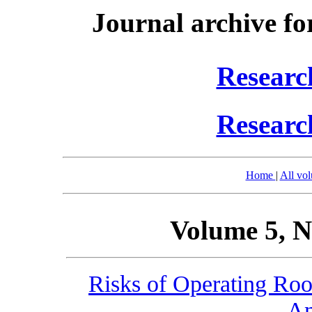
Journal archive fo
Researc
Researc
Home
|
All vo
Volume 5, N
Risks of Operating Roo
An