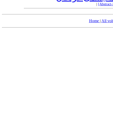
|
[Abstract
Home
|
All vo