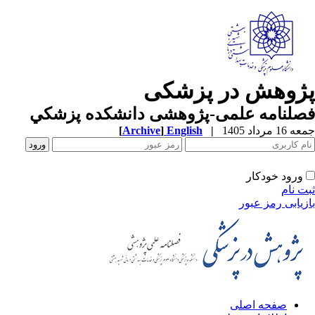
ژوهش در پزشکی
صلنامه علمی-پژوهشی دانشکده پزشکي
1 مرداد 1405
|
English
]
Archive
[
ورود خودکار
ت نام
زیابی رمز عبور
صفحه اصلی