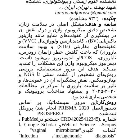
دانشکده علوم زیستی و بیوتکنولوژی، دانشگاه
شهید بهشتی، تهران، ایران . ،
arezoo.ardforoosh@gmail.com
چکیده:
(۹۳۲ مشاهده)
سابقه و هدف:
مشکل اصلی در سلامت زنان،
تشخیص دقیق میکروبیوم واژن و درک نقش آن
در پیشگیری از عفونت‌های شایع مانند واژینوز
باکتریایی
(BV)
، کاندیدیازیس ولوواژینال
(VVC)
و
عفونت‌های مقاربتی
(STIs)
و بهبود سلامت
باروری
(
که باعث کاهش خطر زایمان زودرس،
ناباروری،
PCOS
و اندومتریوز می‌شود
)
است.
دیس‌بیوز میکروبیوم واژن این مشکلات را تشدید
می‌کند. هدف این مرور سیستماتیک، بررسی
روش‌های تشخیص از کشت سنتی تا
NGS
و
متاژنومیکس، نقش پیشگیرانه آن در عفونت‌ها، و
تأثیر بر سلامت باروری با تمرکز بر مطالعات
۲۰۲۰-۲۰۲۵
و پیشنهاد مداخلات پروبیوتیک و
شخصی‌سازی‌شده بود
.
روش‌کار:
این مرور سیستماتیک بر اساس
دستورالعمل
PRISMA 2020
انجام شد
(
پروتکل
ثبت‌شده در
PROSPERO
با
شماره
CRD42025412345).
جستجو در
PubMed
،
Scopus
،
Web of Science
و
Google Scholar
با
کلمات کلیدی
"vaginal microbiome"
،
"infection
،
"metagenomic diagnosis"