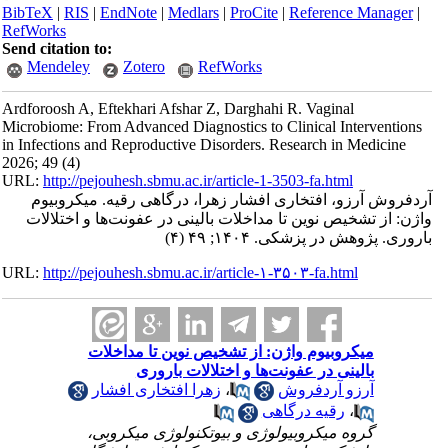
BibTeX
|
RIS
|
EndNote
|
Medlars
|
ProCite
|
Reference Manager
|
RefWorks
Send citation to:
Mendeley
Zotero
RefWorks
Ardforoosh A, Eftekhari Afshar Z, Darghahi R. Vaginal
Microbiome: From Advanced Diagnostics to Clinical Interventions
in Infections and Reproductive Disorders. Research in Medicine
2026; 49 (4)
URL:
http://pejouhesh.sbmu.ac.ir/article-1-3503-fa.html
آردفروش آرزو، افتخاری افشار زهرا، درگاهی رقیه. میکروبیوم
واژن: از تشخیص نوین تا مداخلات بالینی در عفونت‌ها و اختلالات
باروری. پژوهش در پزشکی. ۱۴۰۴; ۴۹ (۴)
URL:
http://pejouhesh.sbmu.ac.ir/article-۱-۳۵۰۳-fa.html
میکروبیوم واژن: از تشخیص نوین تا مداخلات
بالینی در عفونت‌ها و اختلالات باروری
آرزو آردفروش
،
زهرا افتخاری افشار
،
رقیه درگاهی
گروه میکروبیولوژی و بیوتکنولوژی میکروبی،