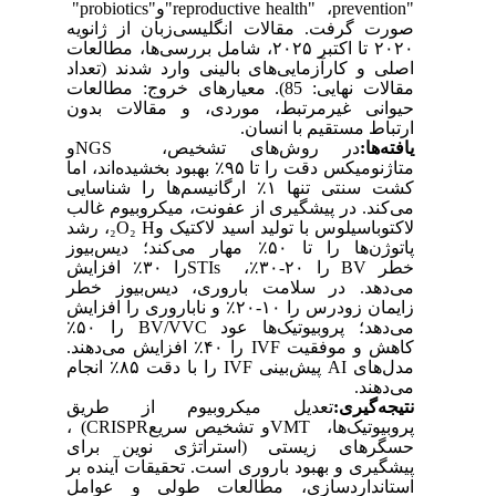
prevention"
،
"reproductive health"
و
"probiotics"
صورت گرفت. مقالات انگلیسی‌زبان از ژانویه
۲۰۲۰
تا اکتبر
۲۰۲۵
، شامل بررسی‌ها، مطالعات
اصلی و کارآزمایی‌های بالینی وارد شدند (تعداد
مقالات نهایی: 85). معیارهای خروج: مطالعات
حیوانی غیرمرتبط، موردی، و مقالات بدون
ارتباط مستقیم با انسان
.
یافته‌ها:
در روش‌های تشخیص،
NGS
و
متاژنومیکس دقت را تا
۹۵
٪
بهبود بخشیده‌اند، اما
کشت سنتی تنها
۱
٪
ارگانیسم‌ها را شناسایی
می‌کند. در پیشگیری از عفونت، میکروبیوم غالب
لاکتوباسیلوس با تولید اسید لاکتیک و
H
₂
O
₂
، رشد
پاتوژن‌ها را تا
۵۰
٪
مهار می‌کند؛ دیس‌بیوز
خطر
BV
را
۲۰-۳۰
٪
،
STIs
را
۳۰
٪
افزایش
می‌دهد. در سلامت باروری، دیس‌بیوز خطر
زایمان زودرس را
۱۰-۲۰
٪
و ناباروری را افزایش
می‌دهد؛ پروبیوتیک‌ها عود
BV/VVC
را
۵۰
٪
کاهش و موفقیت
IVF
را
۴۰
٪
افزایش می‌دهند.
مدل‌های
AI
پیش‌بینی
IVF
را با دقت
۸۵
٪
انجام
می‌دهند
.
نتیجه‌گیری:
تعدیل میکروبیوم از طریق
پروبیوتیک‌ها،
VMT
و تشخیص سریع
(CRISPR
،
حسگرهای زیستی
)
استراتژی نوین برای
پیشگیری و بهبود باروری است. تحقیقات آینده بر
استانداردسازی، مطالعات طولی و عوامل