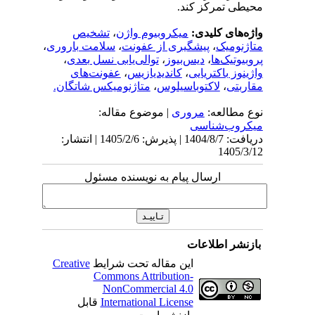
محیطی تمرکز کند
.
واژه‌های کلیدی:
میکروبیوم واژن
،
تشخیص
متاژنومیک
،
پیشگیری از عفونت
،
سلامت باروری
،
پروبیوتیک‌ها
،
دیس‌بیوز
،
توالی‌یابی نسل بعدی
،
واژینوز باکتریایی
،
کاندیدیازیس
،
عفونت‌های
مقاربتی
،
لاکتوباسیلوس
،
متاژنومیکس شاتگان.
نوع مطالعه:
مروری
| موضوع مقاله:
میکروب‌شناسی
دریافت: 1404/8/7 | پذیرش: 1405/2/6 | انتشار:
1405/3/12
ارسال پیام به نویسنده مسئول
بازنشر اطلاعات
این مقاله تحت شرایط
Creative
Commons Attribution-
NonCommercial 4.0
International License
قابل