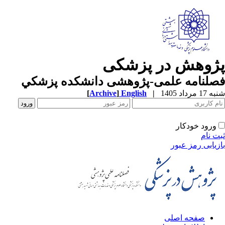
ژوهش در پزشکی
صلنامه علمی-پژوهشی دانشکده پزشکي
1 مرداد 1405
|
English
]
Archive
[
ورود خودکار
ت نام
زیابی رمز عبور
صفحه اصلی