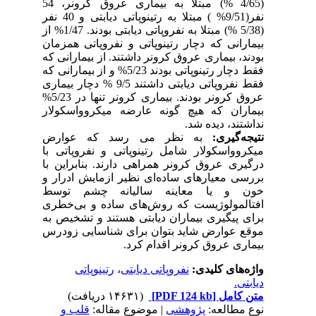
(4/65 %) مبتلا به بیماری عروق کرونر، 54
نفر(9/51% ) مبتلا به رتینوپاتی دیابتی و 40 نفر
(5/38 %) مبتلا به نفروپاتی دیابتی بودند. 1/47% از
بیمارانی که دچار رتینوپاتی و نفروپاتی همزمان
بودند، بیماری عروق کرونر داشتند. از بیمارانی که
فقط دچار رتینوپاتی بودند 5/23% و از بیمارانی که
فقط نفروپاتی دیابتی داشتند 9/5 % دچار بیماری
عروق کرونر بودند. بیماری کرونر تنها در 5/23%
بیماران که هیچ گونه عارضه میکروواسکولار
نداشتند، دیده شد.
نتیجه‌گیری:
به نظر می رسد که عوارض
میکروواسکولار شامل رتینوپاتی و نفروپاتی با
درگیری عروق کرونر همراهی دارند. بنابراین با
بررسی معیارهای ساده‌ای نظیر ازمایش ادرار و
خون و یا معاینه سالیانه چشم توسط
افتالمولوژیست که روش‌های ساده و بی‌خطری
برای پیگیری بیماران دیابتی هستند و تشخیص به
موقع عوارض شاید بتوان برای شناسایی زودرس
بیماری عروق کرونر اقدام کرد.
واژه‌های کلیدی:
نفروپاتی دیابتی
،
رتینوپاتی
دیابتی.
متن کامل
[PDF 124 kb]
(۱۴۶۳۱ دریافت)
نوع مطالعه:
پژوهشی
| موضوع مقاله:
قلب و