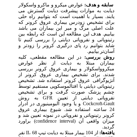
سابقه و هدف:
عوارض میکرو و ماکرو واسکولار
دیابت به موازات پیشرفت دیابت گسترش می
یابند. بسیار با اهمیت است که بتوانیم راه حلی
برای تشخیص زودرس بیماری عروق کرونر که
علت اصلی مرگ و میر این بیماران می باشد
بیابیم. هدف این مطالعه این است که رابطه بین
رتینوپاتی و نفروپاتی دیابتی را بررسی کنیم تا
شاید بتوانیم رد پای درگیری کرونر را زودتر و
آسان‌تر بیابیم.
روش بررسی:
در این مطالعه مقطعی، کلیه
بیماران مبتلا به دیابت از نظر عوارض
میکروواسکولار و بیماری عروق کرونر بررسی
شدند. برای تشخیص بیماری عروق کرونر از
آنژیوگرافی عروق کرونر استفاده شد. تشخیص
رتینوپاتی دیابتی با افتالموسکوپی مستقیم توسط
چشم پزشک صورت گرفت و برای تشخیص
نفروپاتی دیابتی از تعیین GFR به روش
Cockcroft-Gault و یا وجود آلبومینیوری در ادرار
24 ساعته استفاده شد. شیوع بیماری عروق
کرونر رتینوپاتی و نفروپاتی در نمونه تعیین شد و
میزان واقعی آن (confidence interval) براورد
گردید.
یافته‌ها:
از 104 بیمار مبتلا به دیابت تیپ II، 68 نفر