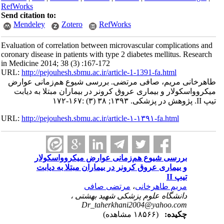
RefWorks
Send citation to:
Mendeley
Zotero
RefWorks
Evaluation of correlation between microvascular complications and
coronary disease in patients with type 2 diabetes mellitus. Research
in Medicine 2014; 38 (3) :167-172
URL:
http://pejouhesh.sbmu.ac.ir/article-1-1391-fa.html
طاهرخانی مریم، صافی مرتضی. بررسی شیوع هم‌زمانی عوارض
میکروواسکولار و بیماری عروق کرونر در بیماران مبتلا به دیابت
تیپ II. پژوهش در پزشکی. ۱۳۹۳; ۳۸ (۳) :۱۶۷-۱۷۲
URL:
http://pejouhesh.sbmu.ac.ir/article-۱-۱۳۹۱-fa.html
بررسی شیوع هم‌زمانی عوارض میکروواسکولار
و بیماری عروق کرونر در بیماران مبتلا به دیابت
تیپ II
مریم طاهرخانی
،
مرتضی صافی
دانشگاه علوم پزشکی شهید بهشتی ،
Dr_taherkhani2004@yahoo.com
چکیده:
(۱۸۵۶۶ مشاهده)