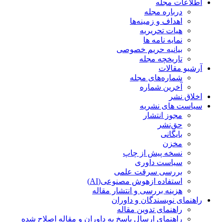
اطلاعات مجله
درباره مجله
اهداف و زمینه‌ها
هیات تحریریه
نمایه نامه ها
بیانیه حریم خصوصی
تاریخچه مجله
آرشیو مقالات
شماره‌های مجله
آخرین شماره
اخلاق نشر
سیاست های نشریه
مجوز انتشار
حق‌نشر
بایگانی
مخزن
نسخه پیش از چاپ
سیاست داوری
بررسی سرقت علمی
استفاده ازهوش مصنوعی(AI)
هزینه بررسی و انتشار مقاله
راهنمای نویسندگان و داوران
راهنمای تدوین مقاله
راهنمای ارسال پاسخ به داوران و مقاله اصلاح شده