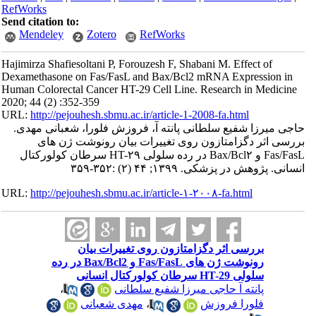
RefWorks
Send citation to:
Mendeley
Zotero
RefWorks
Hajimirza Shafiesoltani P, Forouzesh F, Shabani M. Effect of
Dexamethasone on Fas/FasL and Bax/Bcl2 mRNA Expression in
Human Colorectal Cancer HT-29 Cell Line. Research in Medicine
2020; 44 (2) :352-359
URL:
http://pejouhesh.sbmu.ac.ir/article-1-2008-fa.html
حاجی میرزا شفیع سلطانی پانته آ، فروزش فلورا، شعبانی مهدی.
بررسی اثر دگزامتازون روی تغییرات بیان رونوشت ژن های
Fas/FasL و Bax/Bcl۲ در رده سلولی HT-۲۹ سرطان کولورکتال
انسانی. پژوهش در پزشکی. ۱۳۹۹; ۴۴ (۲) :۳۵۲-۳۵۹
URL:
http://pejouhesh.sbmu.ac.ir/article-۱-۲۰۰۸-fa.html
بررسی اثر دگزامتازون روی تغییرات بیان
رونوشت ژن های Fas/FasL و Bax/Bcl2 در رده
سلولی HT-29 سرطان کولورکتال انسانی
پانته آ حاجی میرزا شفیع سلطانی
،
فلورا فروزش
،
مهدی شعبانی