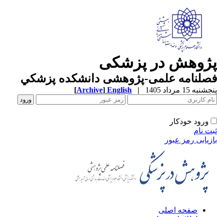
ژوهش در پزشکی
صلنامه علمی-پژوهشی دانشکده پزشکي
به 15 مرداد 1405
|
English
]
Archive
[
ورود خودکار
ت نام
زیابی رمز عبور
صفحه اصلی