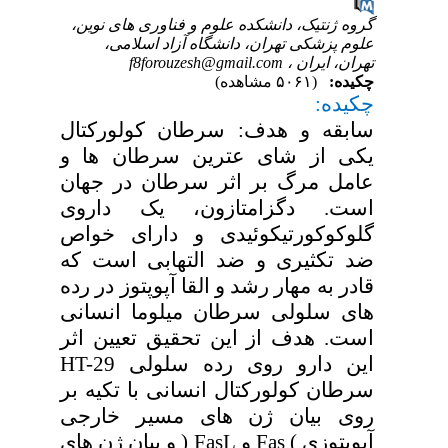
گروه ژنتیک، دانشکده علوم و فناوری های نوین،
علوم پزشکی تهران، دانشگاه آزاد اسلامی،
تهران، ایران ،
f8forouzesh@gmail.com
چکیده:
(۵۰۶۱ مشاهده)
چکیده:
سابقه و هدف: سرطان کولورکتال
یکی از شای عترین سرطان ها و
عامل مرگ بر اثر سرطان در جهان
است. دگزامتازون، یک داروی
گلوکوکورتیکوئیدی و دارای خواص
ضد تکثیری و ضد التهابی است که
قادر به مهار رشد و القا آپوپتوز در رده
های سلولی سرطان میلوما انسانی
است. هدف از این تحقیق تعیین اثر
این دارو روی رده سلولی HT-29
سرطان کولورکتال انسانی با تکیه بر
روی بیان ژن های مسیر خارجی
آپوپتوزی ) Fas و FasL ( و بیان ژن های