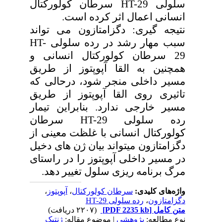
سلولی HT-29 سرطان کولورکتال
انسانی اعمال اثر کرده است.
نتیجه گیری: دگزامتازون می تواند
سبب مهار رشد در رده سلولی HT-
29 سرطان کولورکتال انسانی و
همچنین به القا آپوپتوز از طریق
مسیر داخلی منجر شود، درحالی که
تاثیری روی القا آپوپتوز از طریق
مسیر خارجی ندارد. بنابراین تیمار
رده سلولی HT-29 سرطان
کولورکتال انسانی با غلظت معینی از
دگزامتازون میتواند بیان ژن های دخیل
در مسیر داخلی آپوپتوز را در راستای
مرگ برنامه ریزی سلول تغییر دهد.
واژه‌های کلیدی:
سرطان کولورکتال
،
آپوپتوز
،
دگزامتازون
،
رده سلولی HT-29
متن کامل
[PDF 2235 kb]
(۲۲۰۷ دریافت)
نوع مطالعه:
پژوهشی
| موضوع مقاله:
ژنتیک