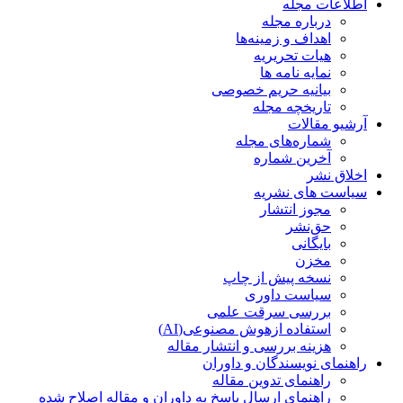
اطلاعات مجله
درباره مجله
اهداف و زمینه‌ها
هیات تحریریه
نمایه نامه ها
بیانیه حریم خصوصی
تاریخچه مجله
آرشیو مقالات
شماره‌های مجله
آخرین شماره
اخلاق نشر
سیاست های نشریه
مجوز انتشار
حق‌نشر
بایگانی
مخزن
نسخه پیش از چاپ
سیاست داوری
بررسی سرقت علمی
استفاده ازهوش مصنوعی(AI)
هزینه بررسی و انتشار مقاله
راهنمای نویسندگان و داوران
راهنمای تدوین مقاله
راهنمای ارسال پاسخ به داوران و مقاله اصلاح شده