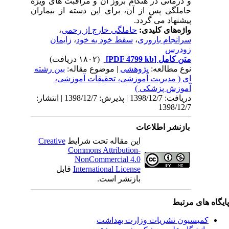
و درمانی در هنگام بروز آن و مراقبت های ویژه
حاملگی پس از آن، برای این دسته از بیماران
پیشنهاد می گردد.
واژه‌های کلیدی:
حاملگی خارج از رحمی
،
سرانجام باروری
،
سقط خود به خود
،
زایمان
زودرس
متن کامل
[PDF 4799 kb]
(۱۸۰۲ دریافت)
نوع مطالعه:
پژوهشی
| موضوع مقاله:
بین رشته
ای ( مدیریت آموزشی، تحقیقات آموزشی،
آموزش پزشکی )
دریافت: 1398/12/7 | پذیرش: 1398/12/7 | انتشار:
1398/12/7
بازنشر اطلاعات
این مقاله تحت شرایط
Creative
Commons Attribution-
NonCommercial 4.0
International License
قابل
بازنشر است.
یگاه های مرتبط
کمیسیون نشریات وزارت بهداشت