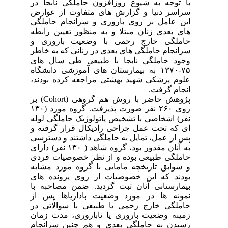
با توجه به شیوع روزافزون حاملگی نابجا در
سراسر دنیا و گزارش های متفاوت از عوارض
این عامل بر روی باروری و سرانجام حاملگی
های بعدی زنان مبتلا و به منظور تعیین رابطه
حاملگی خارج رحمی با وضعیت باروری و
سرانجام حاملگی های بعدی در زنانی که به خاطر
وجود حاملگی نابجا با طبیعی طی سال های
۷۵-۱۳۷۰ به بیمارستان های آموزشی دانشگاه
علوم پزشکی شهید بهشتی مراجعه کرده بودند،
انجام گرفت.
پژوهش حاضر با روش هم گروهی (
Cohort
) بر
روی ۲۶۰ نفر صورت پذیرفت. گروه مورد (۱۳۰
نفر) اشخاصی با تشخیص پاتولوژیک حاملگی لوله
ای که تحت عمل جراحی رادیکال قرار گرفته و
پس از عمل، تمایل به حاملگی داشتند و دسترسی
به آنان مقدور بود، گروه شاهد ( ۱۳۰ نفر) دارای
حاملگی طبیعی بوده و از نظر خصوصیات فردی
و سوابق تاریخچه مامایی با گروه مورد مشابه
بودند که این خصوصیات از روی پرونده های
بیمارستانی آنان ثبت گردید. ضمن مصاحبه با
نمونه ها در مورد وضعیت باداریاها پس از
حاملگی خارج رحمی یا طبیعی با سوالاتی در
زمینه وضعیت باروری یا ناباروری، مدت زمان
رسیدن به حاملگی بعدی و هم چنین سرانجام