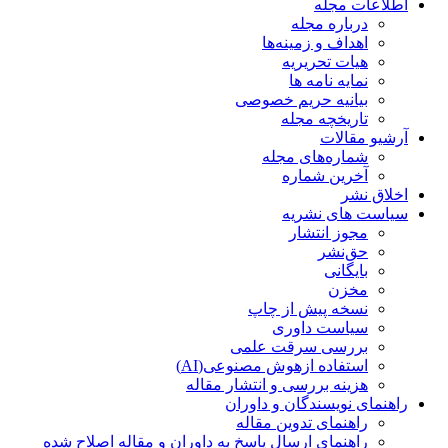
اطلاعات مجله
درباره مجله
اهداف و زمینه‌ها
هیات تحریریه
نمایه نامه ها
بیانیه حریم خصوصی
تاریخچه مجله
آرشیو مقالات
شماره‌های مجله
آخرین شماره
اخلاق نشر
سیاست های نشریه
مجوز انتشار
حق‌نشر
بایگانی
مخزن
نسخه پیش از چاپ
سیاست داوری
بررسی سرقت علمی
استفاده ازهوش مصنوعی(AI)
هزینه بررسی و انتشار مقاله
راهنمای نویسندگان و داوران
راهنمای تدوین مقاله
راهنمای ارسال پاسخ به داوران و مقاله اصلاح شده