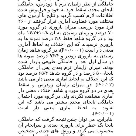
حاملگی از نظر زایمان ترم یا زودرس، حاملگی
نابجای مجدد، سقط خود به خود و فراموش شده
اطلاعات لازم کسب گردید و نتایج با آزمون های
مختلف مورد قضاوت آماری قرار گرفتند از ۲۶۰
فرد مورد بررسی میزان باروری در گروه مورد
۷۰ درصد و زمان رسیدن به آن ۱۰/۸
±
۱۴/۲
ماه
بود و در گروه شاهد فقط ۳/۸ درصد نمونه ها به
باروری نرسیدند که این اختلاف به لحاظ آماری
معنی دار است (۰/۰۰۰۱>
P
)، در گروه شاهد زمان
رسیدن به باروری زودتر و ۹۴/۴ درصد نمونه ها
در سال اول بعد از حاملگی طبیعی باردار شده
بودند. میزان زایمان ترم بعدی پس از حاملگی
نابجا، ۵۰ درصد و در گروه شاهد ۶۵/۴ درصد بود
که این اختلاف به لحاظ آماری معنی دار می باشد
(۰/۰۲>
P
). در میزان زایمان زودرس و سقط
بعدی در دو گروه مورد و شاهد اختلاف معنی دار
آماری مشاهده نگردند ولی در گروه مورد احتمال
حاملگی نابجای مجدد بیشتر می باشد که این
تفاوت به لحاظ آماری معنی دار است
.
(P
(۰/۰۰۱>
بنابراین، می توان چنین نتیجه گرفت که حاملگی
نابجا یک خطر برای باروری بعدی و سرانجام آن
محسوب می گردد و روش های جدیدتر تشخیص