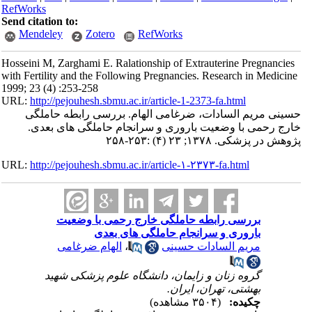
RefWorks
Send citation to:
Mendeley
Zotero
RefWorks
Hosseini M, Zarghami E. Ralationship of Extrauterine Pregnancies
with Fertility and the Following Pregnancies. Research in Medicine
1999; 23 (4) :253-258
URL:
http://pejouhesh.sbmu.ac.ir/article-1-2373-fa.html
حسینی مریم السادات، ضرغامی الهام. بررسی رابطه حاملگی
خارج رحمی با وضعیت باروری و سرانجام حاملگی های بعدی.
پژوهش در پزشکی. ۱۳۷۸; ۲۳ (۴) :۲۵۳-۲۵۸
URL:
http://pejouhesh.sbmu.ac.ir/article-۱-۲۳۷۳-fa.html
بررسی رابطه حاملگی خارج رحمی با وضعیت
باروری و سرانجام حاملگی های بعدی
مریم السادات حسینی
،
الهام ضرغامی
گروه زنان و زایمان، دانشگاه علوم پزشکی شهید
بهشتی، تهران، ایران.
چکیده:
(۳۵۰۴ مشاهده)