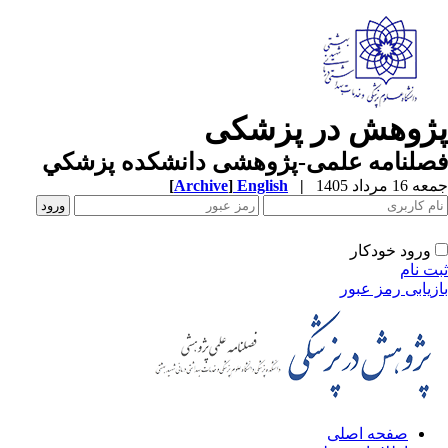
ژوهش در پزشکی
صلنامه علمی-پژوهشی دانشکده پزشکي
1 مرداد 1405
|
English
]
Archive
[
ورود خودکار
ت نام
زیابی رمز عبور
صفحه اصلی