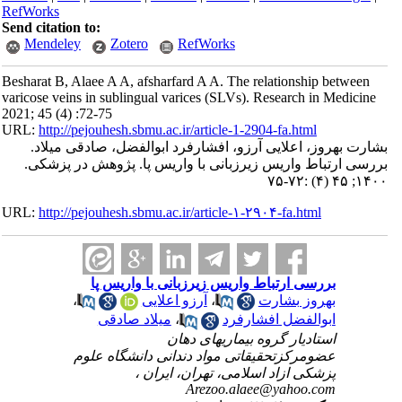
RefWorks
Send citation to:
Mendeley
Zotero
RefWorks
Besharat B, Alaee A A, afsharfard A A. The relationship between
varicose veins in sublingual varices (SLVs). Research in Medicine
2021; 45 (4) :72-75
URL:
http://pejouhesh.sbmu.ac.ir/article-1-2904-fa.html
بشارت بهروز، اعلایی آرزو، افشارفرد ابوالفضل، صادقی میلاد.
بررسی ارتباط واریس زیرزبانی با واریس پا. پژوهش در پزشکی.
۱۴۰۰; ۴۵ (۴) :۷۲-۷۵
URL:
http://pejouhesh.sbmu.ac.ir/article-۱-۲۹۰۴-fa.html
بررسی ارتباط واریس زیرزبانی با واریس پا
بهروز بشارت
،
آرزو اعلایی
،
ابوالفضل افشارفرد
،
میلاد صادقی
استادیار گروه بیماریهای دهان
عضومرکزتحقیقاتی مواد دندانی دانشگاه علوم
پزشکی ازاد اسلامی، تهران، ایران ،
Arezoo.alaee@yahoo.com