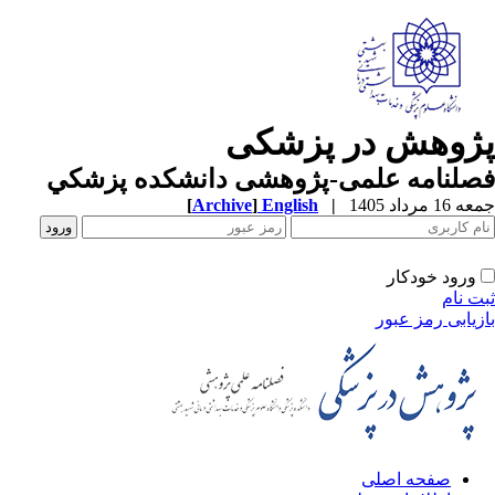
ژوهش در پزشکی
صلنامه علمی-پژوهشی دانشکده پزشکي
1 مرداد 1405
|
English
]
Archive
[
ورود خودکار
ت نام
زیابی رمز عبور
صفحه اصلی