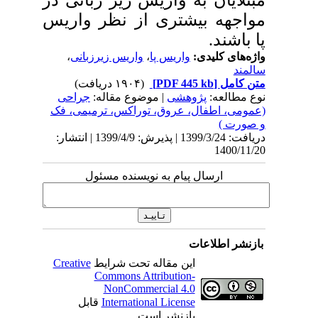
مواجهه بیشتری از نظر واریس
پا باشند.
واژه‌های کلیدی:
واریس پا
،
واریس زیرزبانی
،
سالمند
متن کامل
[PDF 445 kb]
(۱۹۰۴ دریافت)
نوع مطالعه:
پژوهشی
| موضوع مقاله:
جراحی
(عمومی، اطفال، عروق، توراکس، ترمیمی، فک
و صورت )
دریافت: 1399/3/24 | پذیرش: 1399/4/9 | انتشار:
1400/11/20
ارسال پیام به نویسنده مسئول
بازنشر اطلاعات
این مقاله تحت شرایط
Creative
Commons Attribution-
NonCommercial 4.0
International License
قابل
بازنشر است.