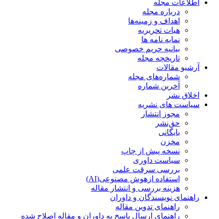
اطلاعات مجله
درباره مجله
اهداف و زمینه‌ها
هیات تحریریه
نمایه نامه ها
بیانیه حریم خصوصی
تاریخچه مجله
آرشیو مقالات
شماره‌های مجله
آخرین شماره
اخلاق نشر
سیاست های نشریه
مجوز انتشار
حق‌نشر
بایگانی
مخزن
نسخه پیش از چاپ
سیاست داوری
بررسی سرقت علمی
استفاده ازهوش مصنوعی(AI)
هزینه بررسی و انتشار مقاله
راهنمای نویسندگان و داوران
راهنمای تدوین مقاله
راهنمای ارسال پاسخ به داوران و مقاله اصلاح شده