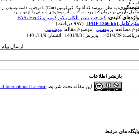
است).
تیجه
گیری
:
به نظر می‌رسد که آنالوگ کورکومین (
FCur
) با توجه به دامنه وسیعی از 
مکمل دارویی در درمان کبد چرب در کنار سایر روش‌های درمانی رایج بهره برد.
واژه‌های کلیدی:
کبد چرب غیر الکلی، کورکومین، FAS، HepG
متن کامل
[PDF 1366 kb]
(۹۹۷ دریافت)
نوع مطالعه:
پژوهشی
| موضوع مقاله:
بیوشیمی
دریافت: 1401/4/29 | پذیرش: 1401/8/3 | انتشار: 1401/11/9
ارسال پیام 
بازنشر اطلاعات
این مقاله تحت شرایط
 International License
پایگاه های مرتبط