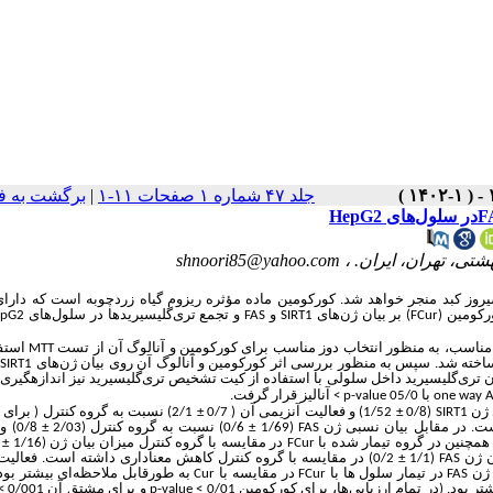
جلد ۴۷ شماره ۱ صفحات ۱۱-۱
|
برگشت به ف
تی، تهران، ایران. ،
shnoori85@yahoo.com
وز کبد منجر خواهد شد. کورکومین ماده مؤثره ریزوم گیاه زردچوبه است که دار
رکومین (
FCur
)
بر بیان ژن‌های
SIRT1
و
FAS
و تجمع تری‌گلیسیریدها در سلول‌های
epG2
ناسب، به منظور انتخاب دوز مناسب برای کورکومین و آنالوگ آن از تست
MTT
استف
خته شد. سپس به منظور بررسی اثر کورکومین و آنالوگ آن روی بیان ژن‌های
SIRT1
و
ن تری‌گلیسیرید داخل سلولی با استفاده از کیت تشخیص تری‌گلیسیرید نیز اندازه­گیری 
one way 
با 05/0
p-value
<
آنالیز قرار گرفت
.
 ژن
SIRT1
(0/8
±
1/52) و فعالیت آنزیمی آن ( 0/7
±
2/1) نسبت به گروه کنترل ( برای 
FAS
(1/69
±
0/6) نسبت به گروه کنترل (2/03
±
0/8)
همچنین در گروه تیمار شده با
Cur
F
در مقایسه با گروه کنترل میزان بیان ژن (1/16
±
ان ژن
FAS
(1/1
±
0/2) در مقایسه با گروه کنترل کاهش معناداری داشته است. فعالیت آنزیمی
 ژن
FAS
در تیمار سلول ها با
FCur
در مقایسه با
Cur
به طورقابل ملاحظه‌ای بیشتر بو
ر بود. (در تمام ارزیابی‌ها، برای کورکومین 0/01
p-value <
و برای مشتق آن 0/001
<