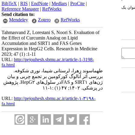
BibTeX
|
RIS
|
EndNote
|
Medlars
|
ProCite
|
عنوان یک
Reference Manager
|
RefWorks
Send citation to:
Mendeley
Zotero
RefWorks
Tahmasvand Z, Lorestani S, Noori S. Evaluation of
the Effect of Curcumin Analog on Lipid
Accumulation and SIRT1 and FAS Genes
Expression in HepG2 Cells. Research in Medicine
2023; 47 (1) :1-11
URL:
http://pejouhesh.sbmu.ac.ir/article-1-3198-
fa.html
طهماسوند زهرا، لرستانی شیما، نوری شکوفه.
بررسی اثر آنالوگ کورکومین بر تجمع چربی و بیان
ژن‌های SIRT۱ و FASدر سلول‌های HepG۲. پژوهش
در پزشکی. ۱۴۰۲; ۴۷ (۱) :۱-۱۱
URL:
http://pejouhesh.sbmu.ac.ir/article-۱-۳۱۹۸-
fa.html