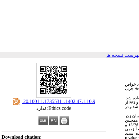
هرست نسخه ها
ای خواص
H
چرب
اده شد
.
‎ 20.1001.1.17355311.1402.47.1.10.9
FAS
از
شد و در
Ethics code: ندارد
بیان ژن:
 و همچنین
2/76) و
ده است.
Download citation:
p-value 