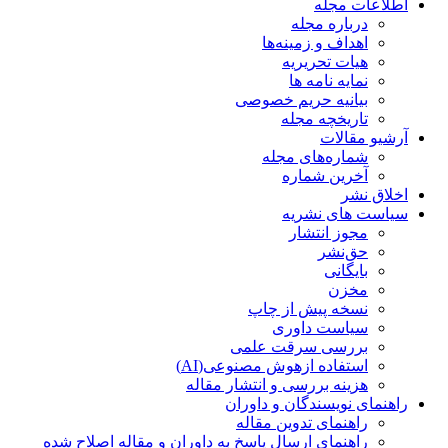
اطلاعات مجله
درباره مجله
اهداف و زمینه‌ها
هیات تحریریه
نمایه نامه ها
بیانیه حریم خصوصی
تاریخچه مجله
آرشیو مقالات
شماره‌های مجله
آخرین شماره
اخلاق نشر
سیاست های نشریه
مجوز انتشار
حق‌نشر
بایگانی
مخزن
نسخه پیش از چاپ
سیاست داوری
بررسی سرقت علمی
استفاده ازهوش مصنوعی(AI)
هزینه بررسی و انتشار مقاله
راهنمای نویسندگان و داوران
راهنمای تدوین مقاله
راهنمای ارسال پاسخ به داوران و مقاله اصلاح شده