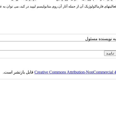
فعالیت­های فارماکولوژیک آن از جمله آثار آن روی متابولیسم لیپید در کبد، می توان به 
به نویسنده مسئول
Creative Commons Attribution-NonCommercial 4.0
قابل بازنشر است.