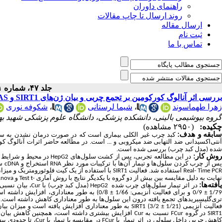
راهنمای داوران
روند ارسال تا چاپ مقالات
ارسال مقاله
ثبت نام
تماس با ما
جلد ۴۷، شماره ۱ - ( ۱-۱۴۰۲ )
بررسی اثر آنالوگ کورکومین بر تجمع چربی و بیان ژن‌های SIRT1 و FASدر سلول‌های HepG2
زهرا طهماسوند
،
شیما لرستانی
،
شکوفه نوری
گروه بیوشیمی بالینی، دانشکده پزشکی، دانشگاه علوم پزشکی شهید بهش
چکیده:
(۲۹۵۰ مشاهده)
ابقه و هدف
:
کبد چرب غیر الکلی بیماری است که در صورت درمان نشدن به سیر
نتی‌اکسیدانی ضد التهابی ضد میکروبی و ... است. در مطالعه حاضر اثرات
آنالوگ کو
شده
(مدل کبد چرب) بررسی شده است.
وش کار:
در این مطالعه تجربی، پس از کشت سلول‌های
HepG2
در محیط و شرایط م
س از چرب کردن سلول‌ها و تیمار آن‌ها با ترکیبات مورد نظر
RNA
استخراج و
cDNA
سا
Real- Time PC
استفاده شد. فعالیت
SIRT1
با استفاده از یک کیت فلوئورومتریک و میزا
نهایت به دلیل مقایسه بین بیش از دو گروه با یکدیگر نتایج با روش آماری
t-
Test
و
Anova
افته
ها:
در اثر تیمار سلول‌های چرب شده
HepG2
(مدل کبد چرب) با
Cur
، بیان نسبی
1/7
±
0/9 و برای فعالیت آنزیمی: 1/66
±
0/8) به طور معنا‌داری، افزایش داشته است. در مقابل بیان نسبی ژن
ری‌گلیسیریدهای تجمع یافته درون این سلول‌ها به طور معناداری کاهش داشته است. 
عالیت آنزیمی (1/21
±
3/2)
SIRT1
به طور معنا‌داری افزایش یافته است و میزان بی
SIRT1
در گروه
FCur
نسبت به
Cur
افزایش بیشتری داشته است، همچنین کاهش بیان
اهش چربی داخل سلولی در اثر تیمار با
FCur
در مقایسه با تیمار با
Cur
، تا حدودی بیشت