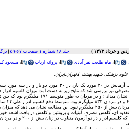
جلد ۱۸ شماره ۱ صفحات ۶۷-۵۹
|
برگ
،
ماه طلعت نفر آبادی
،
پروانه ارباب
،
مسعود کیم
علوم پزشکی شهید بهشتی)،تهران،ایران.
میزان کلسیم ادرار ۲۴ ساعته در ۲۱ زن و ۳۲ مرد سالم بررسی شد. آزمایش در ۲۰ مورد یک بار، در ۳۰ مورد دو بار 
میزان کراتینین ادرار ۲۴ ساعته و کلسیم مصرفی نیز بررسی شد که نتایج زیر به دست آمد: میزان کلسیم ادرا
نوسان داشت، متوسط کلسیم مصرف شده در ۲۴ سا
دو نوبت فقط در یکی از زنان بیش از ۲۰۰ میلیگرم بود و در هیچ یک از مردان بیش از ۲۵۰ میلیگرم نبود. این مطالعه نشان می ده
 تغذیه ای، کاهش مصرف لبنیات و پروتئین و کاهش در بافت اشعه خور
سبب نوع پوشش، بسیار پائین تر از کشورهای غربی است و در مواردی که کلسیم ادرار در دو آ
مانی جامعه بوده، از آنجا که این میزان در جوامع مختلف - با توجه به 