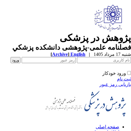
پژوهش در پزشکی
فصلنامه علمی-پژوهشی دانشکده پزشکي
شنبه 17 مرداد 1405
|
English
]
Archive
[
ورود خودکار
ثبت نام
بازیابی رمز عبور
صفحه اصلی