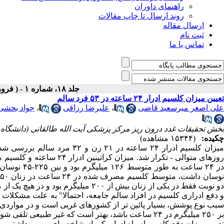
راهنمای داوران
روند ارسال تا چاپ مقالات
ارسال مقاله
ثبت نام
تماس با ما
جلد ۱۸، شماره ۱ - ( فروردین و خرداد ۱۳۷۳ )
تعیین میزان کلسیم ادرار ۲۴ ساعته در ۵۳ فرد سالم
علی اصغر میرسعید قاضی
،
علیرضا رزاقی
،
جواد بخشی
بخش تحقیقات غدد درون ریز مرکز پزشکی آیت الله طالقانی (دانشگاه 
چکیده:
(۱۵۳۴۴ مشاهده)
روزهای متوالی - تکرار شد. 
و دفع ادراری کلسیم در افراد سالم جامعه، احتمالا" به علت مشکلات
بر ۲۵۰ میلیگرم در ۲۴ ساعت باشد، بهتر است که غیر طبیعی تلقی شود.
تعیین میزان دفع کلسیم از راه ادرار یکی از شاخصهای مهم بهداشتی - در