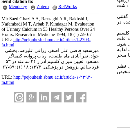
Send citation to:
ن داشت
Mendeley
Zotero
RefWorks
 گفتنی
Mir Saed Ghazi A A, Razzaghi A R, Bakhshi J,
ده در
Nafarabadi M T, Arbab P, Kimiagar M. Evaluation
of Urinary Calcium in 53 Healthy Persons Over 24
 کلسیم
Hours. Research in Medicine 1994; 18 (1) :59-67
به علت
URL:
http://pejouhesh.sbmu.ac.ir/article-1-2393-
ی شود.
fa.html
لذا به
میرسعید قاضی علی اصغر، رزاقی علیرضا، بخشی
ا منجر
جواد، نفر آبادی ماه طلعت، ارباب پروانه، کیمیاگر
مسعود. تعیین میزان کلسیم ادرار ۲۴ ساعته در ۵۳
ی نظیر
فرد سالم. پژوهش در پزشکی. ۱۳۷۳; ۱۸ (۱) :۵۹-۶۷
 تشخیص
URL:
http://pejouhesh.sbmu.ac.ir/article-۱-۲۳۹۳-
fa.html