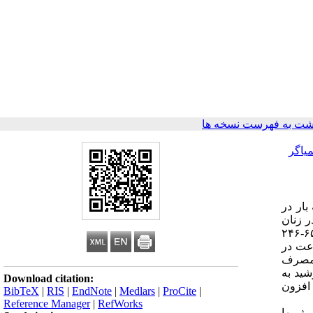
شت به فهرست نسخه ها
یاگر
و در سه مورد سه بار در
ر در زنان
در ۲۴ ساعت به طور متوسط ۱۲۶ میلیگرم بود و بین ۲۲۵-۴۵ نوسان نشان میداد ؛ و در مردان به طور متوسط ۱۷۱ میلیگرم بود که بین ۶۵-۲۴۶
عت در زنان ۶۵۰ و در مردان ۸۳۴ میلیگرم بود، متوسط دفع کلسیم ادرار طی ۲۴ ساعت در
د که میزان مصرف
شید به
Download citation:
زمون متناوب در زنان بیش از ۲۰۰ و در مردان افزون
BibTeX
|
RIS
|
EndNote
|
Medlars
|
ProCite
|
Reference Manager
|
RefWorks
رژیمها