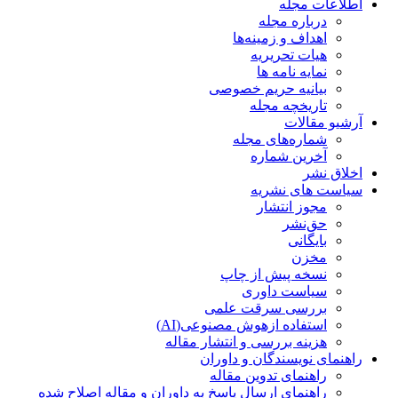
اطلاعات مجله
درباره مجله
اهداف و زمینه‌ها
هیات تحریریه
نمایه نامه ها
بیانیه حریم خصوصی
تاریخچه مجله
آرشیو مقالات
شماره‌های مجله
آخرین شماره
اخلاق نشر
سیاست های نشریه
مجوز انتشار
حق‌نشر
بایگانی
مخزن
نسخه پیش از چاپ
سیاست داوری
بررسی سرقت علمی
استفاده ازهوش مصنوعی(AI)
هزینه بررسی و انتشار مقاله
راهنمای نویسندگان و داوران
راهنمای تدوین مقاله
راهنمای ارسال پاسخ به داوران و مقاله اصلاح شده