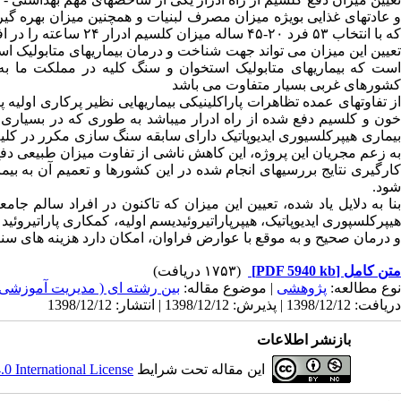
و عادتهای غذایی بویژه میزان مصرف لبنیات و همچنین میزان بهره گیر
که با انتخاب ۵۳ فرد ۲۰-۴۵ ساله میزان کلسیم ادرار ۲۴ ساعته را در افراد سالم ایرانی بررسی کنند.
تعیین این میزان می تواند جهت شناخت و درمان بیماریهای متابولیک ا
است که بیماریهای متابولیک استخوان و سنگ کلیه در مملکت ما به 
کشورهای غربی بسیار متفاوت می باشد
از تفاوتهای عمده تظاهرات پاراکلینیکی بیماریهایی نظیر پرکاری اولیه
خون و کلسیم دفع شده از راه ادرار میباشد به طوری که در بسیاری ا
بیماری هیپرکلسیوری ایدیوپاتیک دارای سابقه سنگ سازی مکرر در کل
به زعم مجریان این پروژه، این کاهش ناشی از تفاوت میزان طبیعی دفع
کارگیری نتایج بررسیهای انجام شده در این کشورها و تعمیم آن به بی
شود.
بنا به دلایل یاد شده، تعیین این میزان که تاکنون در افراد سالم
هیپرکلسپوری ایدیوپاتیک، هیپرپاراتیروئیدیسم اولیه، کمکاری پاراتیر
و درمان صحیح و به موقع با عوارض فراوان، امکان دارد هزینه های سنگ
متن کامل
[PDF 5940 kb]
(۱۷۵۳ دریافت)
نوع مطالعه:
پژوهشی
| موضوع مقاله:
بین رشته ای ( مدیریت آموزشی
دریافت: 1398/12/12 | پذیرش: 1398/12/12 | انتشار: 1398/12/12
بازنشر اطلاعات
این مقاله تحت شرایط
 International License