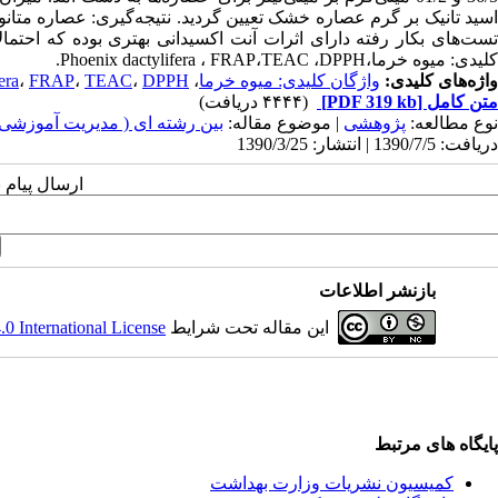
اسید تانیک بر گرم عصاره خشک تعیین گردید. نتیجه‌گیری: عصاره متانول
تست‌های بکار رفته دارای اثرات آنت اکسیدانی بهتری بوده که احتمالا
کلیدی: میوه خرما،Phoenix dactylifera ، FRAP،TEAC ،DPPH.
واژه‌های کلیدی:
واژگان کلیدی: میوه خرما
،
DPPH.
،
TEAC
،
FRAP
،
era
متن کامل
[PDF 319 kb]
(۴۴۴۴ دریافت)
نوع مطالعه:
پژوهشی
| موضوع مقاله:
بین رشته ای ( مدیریت آموزشی
دریافت: 1390/7/5 | انتشار: 1390/3/25
ارسال پیام 
بازنشر اطلاعات
این مقاله تحت شرایط
 International License
پایگاه های مرتبط
کمیسیون نشریات وزارت بهداشت