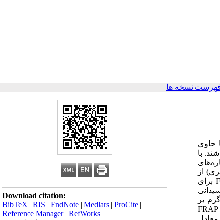
فهرست نسخه ها
وه‌ها حاوی
ند. با
ره‌های
ری) از
شهر آبادان واقع در استان خوزستان جمع‌آوری و عصاره متانولی و آبی به روش ماسراسیون تهیه گردید. تست‌های DPPH، TEAC و FRAP برای
سیدانی
Download citation:
ه‌ها: در تست DPPH، IC50 عصاره متانولی و آبی به ترتیب 65/4 میلی‌گرم بر
BibTeX
|
RIS
|
EndNote
|
Medlars
|
ProCite
|
میلی‌لیتر و 61/76 میکروگرم بر میلی‌لیتر به دست آمد. عدد TEAC عصاره متانولی و آبی در دقیقه 6، 39/9 و 06/9 بوده و میزان EC1 در روش FRAP
Reference Manager
|
RefWorks
 فنلی عصاره متانولی 77/3 و عصاره آبی 42/17میلی‌گرم معادل