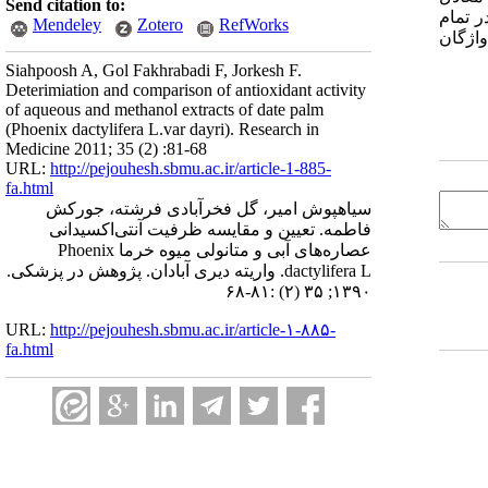
Send citation to:
ر تمام
Mendeley
Zotero
RefWorks
واژگان
Siahpoosh A, Gol Fakhrabadi F, Jorkesh F.
Deterimiation and comparison of antioxidant activity
of aqueous and methanol extracts of date palm
(Phoenix dactylifera L.var dayri). Research in
Medicine 2011; 35 (2) :81-68
URL:
http://pejouhesh.sbmu.ac.ir/article-1-885-
fa.html
سیاهپوش امیر، گل فخرآبادی فرشته، جورکش
فاطمه. تعیین و مقایسه ظرفیت آنتی‌اکسیدانی
عصاره‌های آبی و متانولی میوه خرما Phoenix
dactylifera L. واریته دیری آبادان. پژوهش در پزشکی.
۱۳۹۰; ۳۵ (۲) :۸۱-۶۸
URL:
http://pejouhesh.sbmu.ac.ir/article-۱-۸۸۵-
fa.html