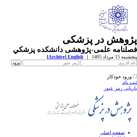
پژوهش در پزشکی
فصلنامه علمی-پژوهشی دانشکده پزشکي
پنجشنبه 15 مرداد 1405
|
English
]
Archive
[
ورود خودکار
ثبت نام
بازیابی رمز عبور
صفحه اصلی