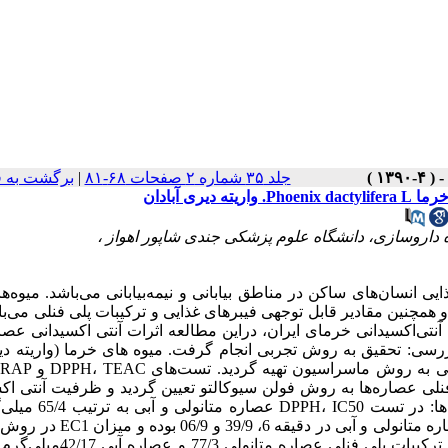
جلد ۳۵ شماره ۲ صفحات ۶۸-۸۱
|
برگشت به 
ی آبادان
ه داروسازی، دانشگاه علوم پزشکی جندی شاپور اهواز ،
Phoenix dactylifera.) مهم‌ترین منبع غذایی انسان‌های ساکن در مناطق بیابانی و نیمه‌بیابانی می‌باشد. می
 همچنین مقادیر قابل توجهی فیبرهای غذایی و ترکیبات پلی فنلی می‌باش
آنتی‌اکسیدانی خرمای ایران، دراین مطالعه اثرات آنتی اکسیدانی عصا
رسی: تحقیق به روش تجربی انجام گرفت. میوه های خرما (واریته دی
‌فنلی عصاره‌ها به روش فولن سیوکالتو تعیین گردید و ظرفیت آنتی اک
عصاره‌های آبی و متانولی میوه خرما در سه تکرار گزارش شد. یافت
36/5 و 01/2 میلی‌گرم بر میلی‌لیتر برای عصاره‌ها به دست آمد. میزان ترکیبات پلی