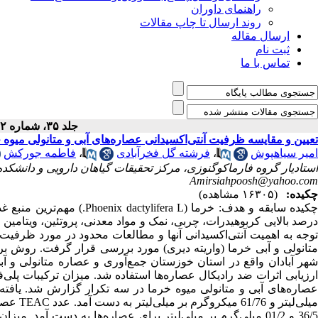
راهنمای داوران
روند ارسال تا چاپ مقالات
ارسال مقاله
ثبت نام
تماس با ما
جلد ۳۵، شماره ۲ - ( ۴-۱۳۹۰ )
تعیین و مقایسه ظرفیت آنتی‌اکسیدانی عصاره‌های آبی و متانولی میوه خرما Phoenix dactylifera L. واریته دیر
امیر سیاهپوش
،
فرشته گل فخرآبادی
،
فاطمه جورکش
استادیار گروه فارماکوگنوزی، مرکز تحقیقات گیاهان دارویی و دانشکد
Amirsiahpoosh@yahoo.com
چکیده:
(۱۶۳۰۵ مشاهده)
چکیده سابقه و هدف: خرما ( L
درصد بالایی کربوهیدرات، چربی، نمک و مواد معدنی، پروتئین، ویتامین و
توجه به اهمیت آنتی‌اکسیدانی آنها و مطالعات محدود در مورد ظرفیت 
متانولی و آبی خرما (واریته دیری) مورد بررسی قرار گرفت. روش بر
ارزیابی اثرات ضد رادیکال عصاره‌ها استفاده شد. میزان ترکیبات پلی