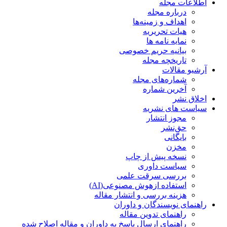
اطلاعات مجله
درباره مجله
اهداف و زمینه‌ها
هیات تحریریه
نمایه نامه ها
بیانیه حریم خصوصی
تاریخچه مجله
آرشیو مقالات
شماره‌های مجله
آخرین شماره
اخلاق نشر
سیاست های نشریه
مجوز انتشار
حق‌نشر
بایگانی
مخزن
نسخه پیش از چاپ
سیاست داوری
بررسی سرقت علمی
استفاده ازهوش مصنوعی(AI)
هزینه بررسی و انتشار مقاله
راهنمای نویسندگان و داوران
راهنمای تدوین مقاله
راهنمای ارسال پاسخ به داوران و مقاله اصلاح شده