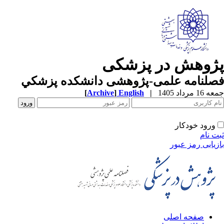
ژوهش در پزشکی
صلنامه علمی-پژوهشی دانشکده پزشکي
1 مرداد 1405
|
English
]
Archive
[
ورود خودکار
ت نام
زیابی رمز عبور
صفحه اصلی