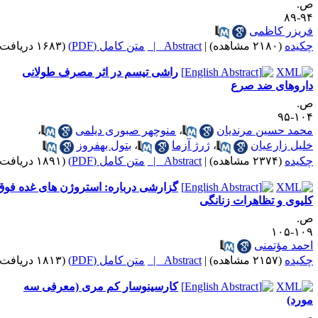
.
۹۴-
ریزر کاظمی
کیده
(۲۱۸۰ مشاهده)
|
Abstract |
متن کامل (PDF)
(۱۶۸۳ دریافت)
راشی تیسم در اثر مصرف طولانی
اروهای ضد صرع
.
۱۰۴-
حمد حسین مرندیان
،
منوچهر صبوری دیلمی
،
لیل زارعیان
،
ژرژ آزما
،
بتول بهفروز
کیده
(۲۳۷۴ مشاهده)
|
Abstract |
متن کامل (PDF)
(۱۸۹۱ دریافت)
گزارشی درباره: استروژن های غده فوق
لیوی و تظاهرات زنانگی
.
۱۰۹-۱
حمد مؤتمنی
کیده
(۲۱۵۷ مشاهده)
|
Abstract |
متن کامل (PDF)
(۱۸۱۳ دریافت)
کارسینوسار کم مری (معرفی سه
ورد)
.