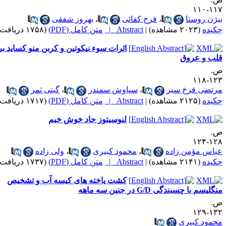
۱۱۷-۱
یژن روستا
،
فرخ کفائی
،
بهروز شفقی
کیده
(۲۰۲۳ مشاهده)
|
Abstract |
متن کامل (PDF)
(۱۷۵۸ دریافت)
اثرات سوء نیکوتین و کربن منو کساید بر
لب و عروق
.
۱۲۳-۱
رتضی فرخ سیر
،
سیاوش سمندر
،
گیتی ثمر
کیده
(۲۱۲۵ مشاهده)
|
Abstract |
متن کامل (PDF)
(۱۷۱۷ دریافت)
لنوسیتوز حاد خوش خیم
.
۱۲۸-۱
باس مؤمن زاده
،
محمود کبیری
،
ولی زاده
کیده
(۲۱۴۱ مشاهده)
|
Abstract |
متن کامل (PDF)
(۱۷۳۷ دریافت)
کشت یاخته های کیسه آب و تشخیص
گلیسم با چسبندگی G/D در جنین سه ماهه
.
۱۳۲-۱
حمود کبیری