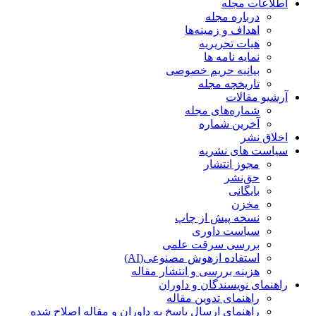
اطلاعات مجله
درباره مجله
اهداف و زمینه‌ها
هیات تحریریه
نمایه نامه ها
بیانیه حریم خصوصی
تاریخچه مجله
آرشیو مقالات
شماره‌های مجله
آخرین شماره
اخلاق نشر
سیاست های نشریه
مجوز انتشار
حق‌نشر
بایگانی
مخزن
نسخه پیش از چاپ
سیاست داوری
بررسی سرقت علمی
استفاده ازهوش مصنوعی(AI)
هزینه بررسی و انتشار مقاله
راهنمای نویسندگان و داوران
راهنمای تدوین مقاله
راهنمای ارسال پاسخ به داوران و مقاله اصلاح شده