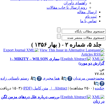
راهنمای داوران
روند ارسال تا چاپ مقالات
ارسال مقاله
ثبت نام
تماس با ما
جلد ۵، شماره ۲ - ( بهار ۱۳۵۶ )
بیماری MIKITY – WILSON - (
زارش دو مورد)
.
۸۸-
حمدحسین مرندیان
،
هما مجیری
،
رستم باستانی زاده
کیده
(۲۵۰۰ مشاهده)
|
Abstract |
متن کامل (PDF)
(۱۵۰۳ دریافت)
بررسی درباره علل دردهای مزمن لگن
ر زنان