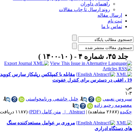
راهنمای داوران
روند ارسال تا چاپ مقالات
ارسال مقاله
ثبت نام
تماس با ما
جلد ۴۵، شماره ۴ - ( ۱۰-۱۴۰۰ )
مقابله با کمپلکس رپلیکاز سارس کووید-
ر دسترس برای کنترل عفونت
.
۳
یروس نعیمی
،
خلیل خاشعی ورنامخواستی
،
عصومه رحیم زاده
کیده
(۲۶۸۷ مشاهده)
|
Abstract |
متن کامل (PDF)
(۱۱۸۷ دریافت)
مروری بر عوامل مستعدکننده سنگ
ای دستگاه ادراری