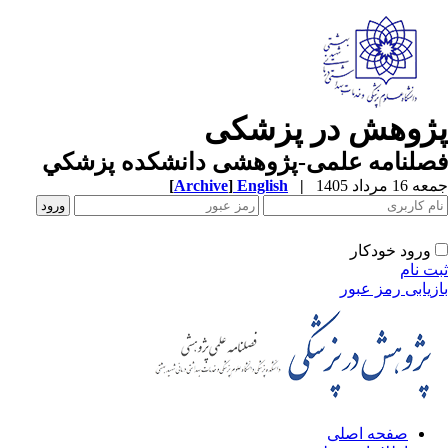
ژوهش در پزشکی
صلنامه علمی-پژوهشی دانشکده پزشکي
1 مرداد 1405
|
English
]
Archive
[
ورود خودکار
ت نام
زیابی رمز عبور
صفحه اصلی