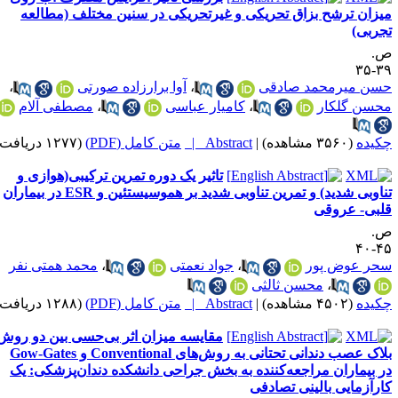
یزان ترشح بزاق تحریکی و غیرتحریکی در سنین مختلف (مطالعه
جربی)
.
۳۹-
سن میرمحمد صادقی
،
آوا برارزاده صورتی
،
حسن گلکار
،
کامیار عباسی
،
مصطفی آلام
کیده
(۳۵۶۰ مشاهده)
|
Abstract |
متن کامل (PDF)
(۱۲۷۷ دریافت)
تاثیر یک دوره تمرین ترکیبی(هوازی و
تناوبی شدید) و تمرین تناوبی شدید بر هموسیستئین و ESR در بیماران
لبی- عروقی
.
۴۵-
حر عوض پور
،
جواد نعمتی
،
محمد همتی نفر
،
محسن ثالثی
کیده
(۴۵۰۲ مشاهده)
|
Abstract |
متن کامل (PDF)
(۱۲۸۸ دریافت)
مقایسه میزان اثر بی‌حسی بین دو روش
بلاک عصب دندانی تحتانی به روش‌های Conventional و Gow-Gates
ر بیماران مراجعه‌کننده به بخش جراحی دانشکده دندان‌پزشکی: یک
ارآزمایی بالینی تصادفی