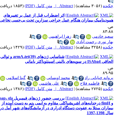
کیده
(۳۰۵۶ مشاهده)
|
Abstract |
متن کامل (PDF)
(۱۸۵۳ دریافت)
اثر اضطراب قبل از عمل بر تغییرهای
مودینامیک بیماران هنگام عمل جراحی سزارین تحت بی‌حسی نخاعی
.
۸۸-
عید خادمی
،
زهرا ابراهیمی
،
هار نوری رحمت آبادی
کیده
(۳۲۵۸ مشاهده)
|
Abstract |
متن کامل (PDF)
(۱۴۲۹ دریافت)
شناسایی ژن‌های armA،tet(39) و توالی
 ISAba4 در سویه‌های بالینی اسینتوباکتر بامانی
.
۹۵-
روانه خیابانی راد
،
محمد اویسانی
،
گیتا اسلامی
،
فاطمه فلاح
،
علی هاشمی
کیده
(۲۷۲۵ مشاهده)
|
Abstract |
متن کامل (PDF)
(۱۳۸۶ دریافت)
بررسی حضور ژن‌های فیمبریل pap، sfa
و fimH درجدایه‌های اشریشیاکلی مقاوم به ایمی پنم به دست آمده از
یماران مبتلا به عفونت دستگاه ادراری در آزمایشگاه‌های شهر آمل در
ل 1398-1397