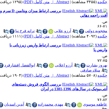
کیده
(۳۴۵۵ مشاهده)
|
Abstract |
متن کامل (PDF)
(۱۲۹۵ دریافت)
بررسی ارتباط میزان ویتامین D سرم و
فت راجعه دهانی
.
۷۱-
حجوبه دولتی
،
آرزو علایی
،
ترانه فرخ نیا
کیده
(۴۰۹۲ مشاهده)
|
Abstract |
متن کامل (PDF)
(۱۱۱۱ دریافت)
بررسی ارتباط واریس زیرزبانی با
اریس پا
.
۷۵-
هروز بشارت
،
آرزو اعلایی
،
ابوالفضل افشارفرد
،
میلاد صادقی
کیده
(۵۷۰۸ مشاهده)
|
Abstract |
متن کامل (PDF)
(۱۹۰۴ دریافت)
بررسی الگوی فروش دسته‌های
تی‌بیوتیک در سال‌های 1396-1381 در ایران
.
۸۲-
اطفه موسوی
،
مهدی محمدزاده
،
آیدین اسدیان