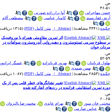
.
۵۱-
سن مهاجرانی
،
آوا برارزاده صورتی
،
رش غفارپسند
،
کامیار عباسی
،
مصطفی آلام
کیده
(۳۳۴۱ مشاهده)
|
Abstract |
متن کامل (PDF)
(۱۳۱۵ دریافت)
اثر تمرین مقاومتی همراه با نوروفیدبک
ر سطوح سرمی تستوسترون و دهیدرواپی آندروسترون سولفات در
ردان جوان
.
۵۹-
هلول قربانیان
،
بهروز قربانزاده
،
عسگر ایرانپور
،
بهمن صمدی
کیده
(۲۸۵۳ مشاهده)
|
Abstract |
متن کامل (PDF)
(۱۰۸۷ دریافت)
تغییر نشانگرهای خطر قلبی پس از یک
وره تمرین استقامتی فزاینده در رت‌های انفارکته شده
.
۶۵-
جتبی خان سوز
،
بهرام عابدی
،
محمدرضا پالیزوان
،
عباس صارمی