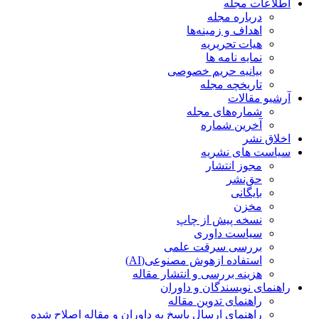
اطلاعات مجله
درباره مجله
اهداف و زمینه‌ها
هیات تحریریه
نمایه نامه ها
بیانیه حریم خصوصی
تاریخچه مجله
آرشیو مقالات
شماره‌های مجله
آخرین شماره
اخلاق نشر
سیاست های نشریه
مجوز انتشار
حق‌نشر
بایگانی
مخزن
نسخه پیش از چاپ
سیاست داوری
بررسی سرقت علمی
استفاده ازهوش مصنوعی(AI)
هزینه بررسی و انتشار مقاله
راهنمای نویسندگان و داوران
راهنمای تدوین مقاله
راهنمای ارسال پاسخ به داوران و مقاله اصلاح شده