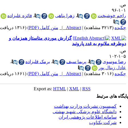
.
۱۰۱-
احم خوشبخت
،
زهرا پناهی
،
فائزه علیزاده
کیده
(۳۲۱۳ مشاهده)
|
Abstract |
متن کامل (PDF)
(۱۳۱۶ دریافت)
گزارش موردی متاستاز همزمان و
وطرفه ملانوم به غدد پاروتید
.
۱۰۵-۱
ضا موسوی
،
پریما سیف
،
برمک قلیزاده
،
ادل زینال پور
کیده
(۳۰۱۶ مشاهده)
|
Abstract |
متن کامل (PDF)
(۱۶۶۱ دریافت)
Export as:
HTML
|
XML
|
RSS
یگاه های مرتبط
کمیسیون نشریات وزارت بهداشت
دانشگاه علوم پزشکی شهید بهشتی
سامانه اطلاعات پژوهشی ایران
شرکت یکتاوب