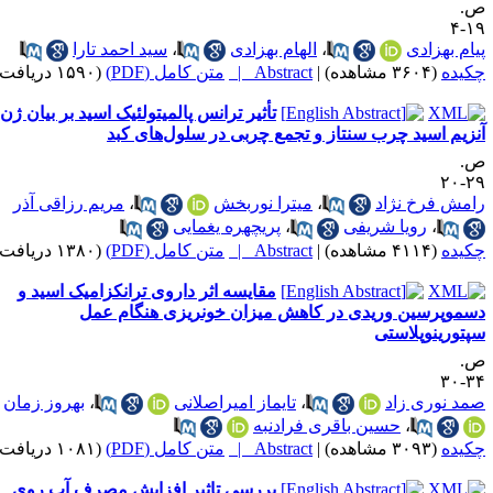
.
۱۹
یام بهزادی
،
الهام بهزادی
،
سید احمد تارا
کیده
(۳۶۰۴ مشاهده)
|
Abstract |
متن کامل (PDF)
(۱۵۹۰ دریافت)
تأثیر ترانس پالمیتولئیک اسید بر بیان ژن
نزیم اسید چرب سنتاز و تجمع چربی در سلول‌های کبد
.
۲۹-
امش فرخ نژاد
،
میترا نوربخش
،
مریم رزاقی آذر
،
رویا شریفی
،
پریچهره یغمایی
کیده
(۴۱۱۴ مشاهده)
|
Abstract |
متن کامل (PDF)
(۱۳۸۰ دریافت)
مقایسه اثر داروی ترانکزامیک اسید و
سموپرسین وریدی در کاهش میزان خونریزی هنگام عمل
پتورینوپلاستی
.
۳۴-
مد نوری زاد
،
تایماز امیراصلانی
،
بهروز زمان
،
حسین باقری فرادنبه
کیده
(۳۰۹۳ مشاهده)
|
Abstract |
متن کامل (PDF)
(۱۰۸۱ دریافت)
بررسی تاثیر افزایش مصرف آب روی