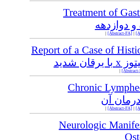
Treatment of Gast
و دوازدهه
|
[Abstract-FA]
|
[A
Report of a Case of Hist
سیتوز
|
[Abstract
Chronic Lymphed
درمان آن
|
[Abstract-FA]
|
[A
Neurologic Manifes
Ost