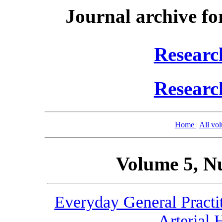
Journal archive fo
Researc
Researc
Home
|
All vo
Volume 5, N
Everyday General Practit
Arterial 