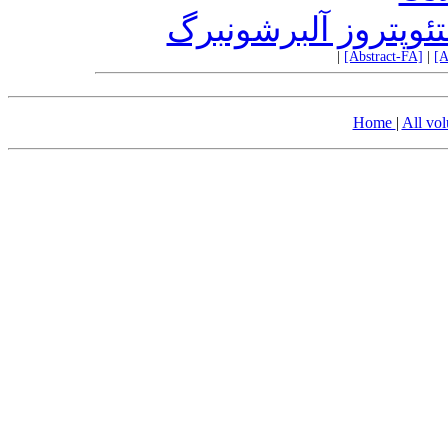
وپتروز آلبرشونبرگ
|
[Abstract-FA]
|
[A
Home
|
All vo