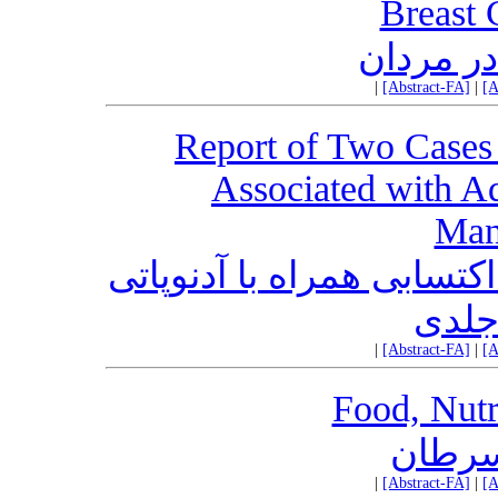
Breast 
ر مردان
|
[Abstract-FA]
|
[A
Report of Two Cases
Associated with A
Mani
تسابی همراه با آدنوپاتی
جلدی
|
[Abstract-FA]
|
[A
Food, Nutr
 سرطان
|
[Abstract-FA]
|
[A